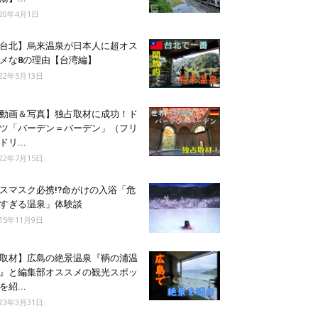
020年4月1日
台北】烏来温泉が日本人に超オス
メな8の理由【台湾編】
022年5月13日
動画＆写真】独占取材に成功！ド
ツ「バーデン＝バーデン」（フリ
ドリ...
022年7月15日
スマスク必携!?命がけの入浴「危
すぎる温泉」体験談
015年11月9日
取材】広島の絶景温泉『鞆の浦温
』と編集部オススメの観光スポッ
を紹...
023年3月31日