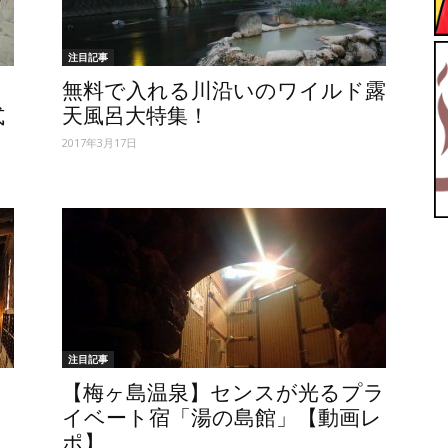
【ユ
注目記事
無料で入れる川沿いのワイルド露
式
天風呂大特集！
2017年3月17日
ッ
注目記事
テ
【梅ヶ島温泉】センスが光るプラ
イベート宿「湯の島館」【動画レ
ポ】