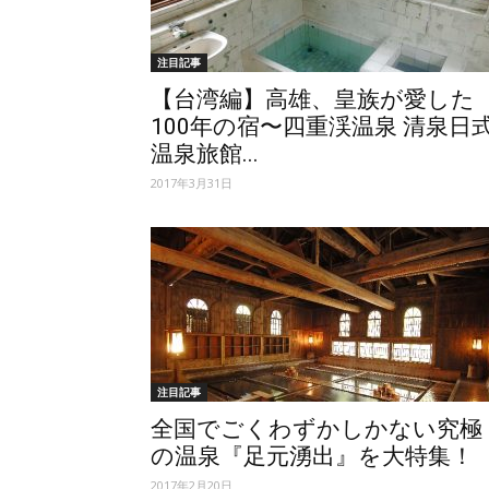
注目記事
【台湾編】高雄、皇族が愛した
100年の宿〜四重渓温泉 清泉日
温泉旅館...
2017年3月31日
注目記事
全国でごくわずかしかない究極
の温泉『足元湧出』を大特集！
2017年2月20日