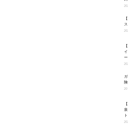
2
【
ス
2
【
イ
ー
2
ガ
険
2
【
泉
ト
2