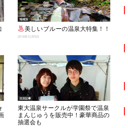
地域別
知
美しいブルーの温泉大特集！！
2016年12月9日
注目記事
ォ
東大温泉サークルが学園祭で温泉
画
まんじゅうを販売中！豪華商品の
抽選会も