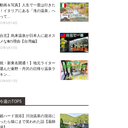
動画＆写真】人生で一度は行きた
！イタリアにある「滝の温泉」へ
って...
022年6月14日
台北】烏来温泉が日本人に超オス
メな8の理由【台湾編】
022年5月13日
祝・新東名開通！】地元ライター
選んだ秦野・丹沢の日帰り温泉ラ
キン...
022年4月17日
今週のTOP5
超ハード混浴】川治温泉の混浴に
ったら猿にまで笑われた話【薬師
湯】...