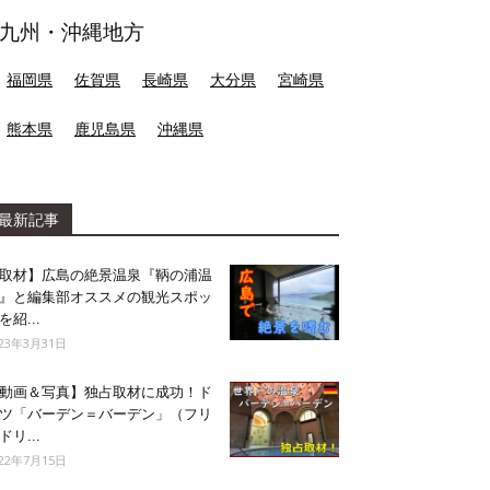
九州・沖縄地方
福岡県
佐賀県
長崎県
大分県
宮崎県
熊本県
鹿児島県
沖縄県
最新記事
取材】広島の絶景温泉『鞆の浦温
』と編集部オススメの観光スポッ
を紹...
023年3月31日
動画＆写真】独占取材に成功！ド
ツ「バーデン＝バーデン」（フリ
ドリ...
022年7月15日