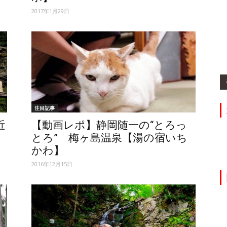
2017年1月29日
ィ】
注目記事
近
【動画レポ】静岡随一の“とろっ
とろ” 梅ヶ島温泉【湯の宿いち
かわ】
2016年12月15日