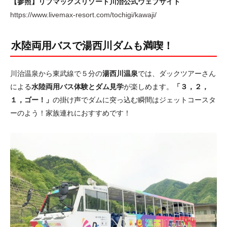
【参照】リブマックスリゾート川治公式ウェブサイト
https://www.livemax-resort.com/tochigi/kawaji/
水陸両用バスで湯西川ダムも満喫！
川治温泉から東武線で５分の
湯西川温泉
では、ダックツアーさん
による
水陸両用バス体験とダム見学
が楽しめます。
「３，２，
１，ゴー！」
の掛け声でダムに突っ込む瞬間はジェットコースタ
ーのよう！家族連れにおすすめです！