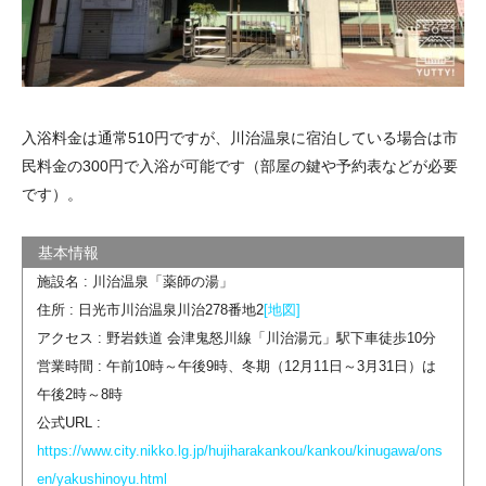
入浴料金は通常510円ですが、川治温泉に宿泊している場合は市
民料金の300円で入浴が可能です（部屋の鍵や予約表などが必要
です）。
施設名 : 川治温泉「薬師の湯」
住所 : 日光市川治温泉川治278番地2
[地図]
アクセス : 野岩鉄道 会津鬼怒川線「川治湯元」駅下車徒歩10分
営業時間 : 午前10時～午後9時、冬期（12月11日～3月31日）は
午後2時～8時
公式URL :
https://www.city.nikko.lg.jp/hujiharakankou/kankou/kinugawa/ons
en/yakushinoyu.html