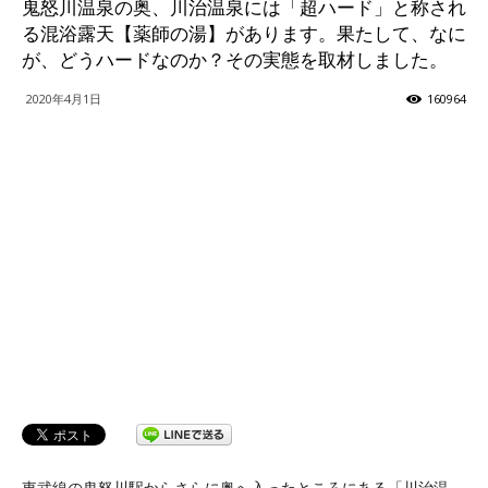
鬼怒川温泉の奥、川治温泉には「超ハード」と称され
る混浴露天【薬師の湯】があります。果たして、なに
ッ
が、どうハードなのか？その実態を取材しました。
2020年4月1日
160964
テ
ィ】