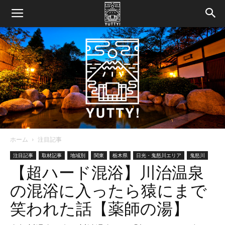
ホーム
注目記事
Yutty!
注目記事
取材記事
地域別
関東
栃木県
日光・鬼怒川エリア
鬼怒川
【超ハード混浴】川治温泉
の混浴に入ったら猿にまで
【ユ
笑われた話【薬師の湯】