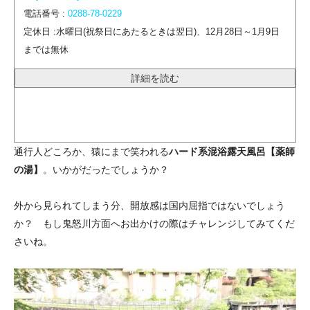
電話番号 :
0288-78-0229
定休日 :水曜日(祝祭日にあたるときは翌日)、12月28日～1月9日
までは無休
詳細を読む
通行人どころか、猿にまで笑われる
ハード系混浴露天風呂【薬師
の湯】
。いかがだったでしょうか？
外から見られてしまう分、開放感は国内屈指ではないでしょう
か？ もし鬼怒川方面へお出かけの際はチャレンジしてみてくだ
さいね。