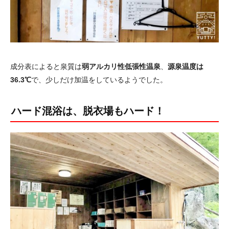
成分表によると泉質は
弱アルカリ性低張性温泉
、
源泉温度は
36.3℃
で、少しだけ加温をしているようでした。
ハード混浴は、脱衣場もハード！