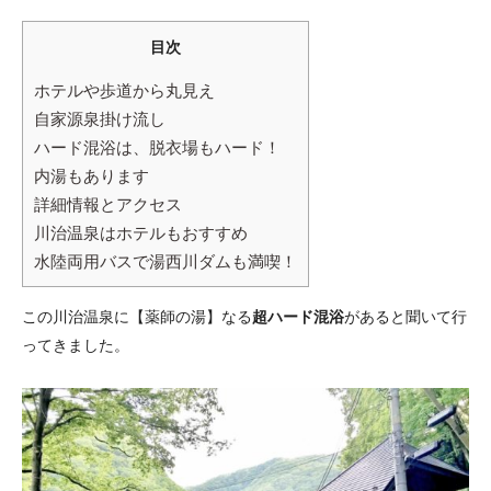
目次
ホテルや歩道から丸見え
自家源泉掛け流し
ハード混浴は、脱衣場もハード！
内湯もあります
詳細情報とアクセス
川治温泉はホテルもおすすめ
水陸両用バスで湯西川ダムも満喫！
この川治温泉に【薬師の湯】なる
超ハード混浴
があると聞いて行
ってきました。