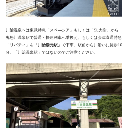
川治温泉へは東武特急「スペ―シア」もしくは「SL大樹」から
鬼怒川温泉駅で普通・快速列車へ乗換え、もしくは会津直通特急
「リバティ」を
「川治湯元駅」
で下車。駅前から川沿いに徒歩10
分。「川治温泉駅」ではないのでご注意ください。