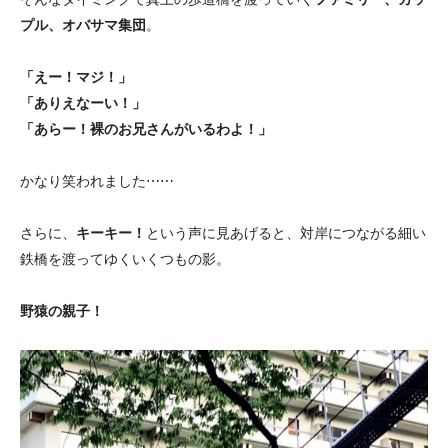
プル、オバサマ集団
。
「えー！マジ！」
「ありえなーい！」
「あらー！裸のお兄さんがいるわよ！」
かなり笑われました⋯⋯
さらに、
キーキー！
という声に見あげると、対岸につながる細い
鉄橋を渡ってゆくいくつもの影。
野猿の親子！