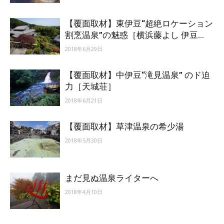
ッ
【覆面取材】東伊豆“超絶ロケーション
割烹温泉”の魅惑［横浜藤よし 伊豆...
2018年6月29日
テ
【覆面取材】中伊豆“滝見温泉” のド迫
力［天城荘］
2018年6月21日
ィ】
【覆面取材】草津温泉の希少湯
2018年5月30日
まだ見ぬ温泉ライターへ
2018年4月10日