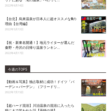
リアにある「滝の温泉」へ行って...
2022年6月14日
【台北】烏来温泉が日本人に超オススメな8の
理由【台湾編】
2022年5月13日
【祝・新東名開通！】地元ライターが選んだ
秦野・丹沢の日帰り温泉ランキン...
2022年4月17日
今週のTOP5
【動画＆写真】独占取材に成功！ドイツ「バ
ーデン＝バーデン」（フリードリ...
2022年7月15日
【超ハード混浴】川治温泉の混浴に入ったら
猿にまで笑われた話【薬師の湯】...