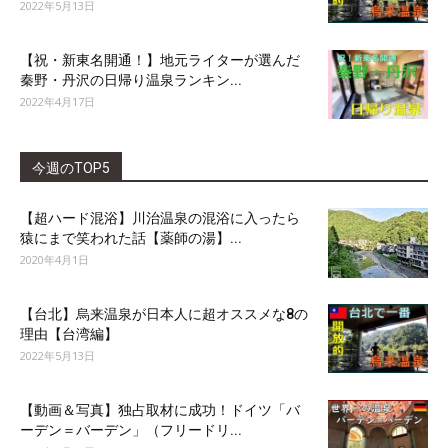
2022年5月13日
【祝・新東名開通！】地元ライターが選んだ
秦野・丹沢の日帰り温泉ランキン...
2022年4月17日
今週のTOP5
【超ハード混浴】川治温泉の混浴に入ったら
猿にまで笑われた話【薬師の湯】...
2020年4月1日
【台北】烏来温泉が日本人に超オススメな8の
理由【台湾編】
2022年5月13日
【動画＆写真】独占取材に成功！ドイツ「バ
ーデン＝バーデン」（フリードリ...