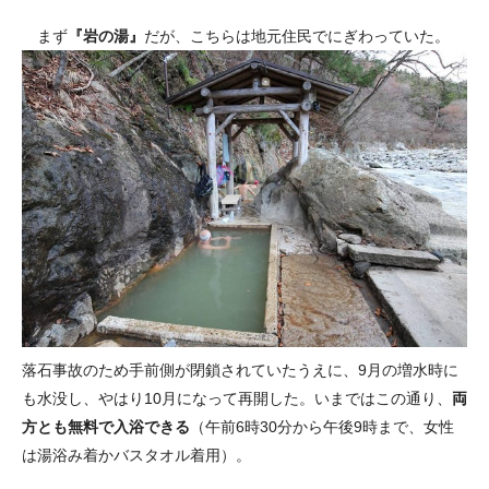
まず
『岩の湯』
だが、こちらは地元住民でにぎわっていた。
落石事故のため手前側が閉鎖されていたうえに、9月の増水時に
も水没し、やはり10月になって再開した。いまではこの通り、
両
方とも無料で入浴できる
（午前6時30分から午後9時まで、女性
は湯浴み着かバスタオル着用）。