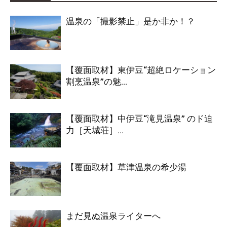
温泉の「撮影禁止」是か非か！？
【覆面取材】東伊豆“超絶ロケーション
割烹温泉”の魅...
【覆面取材】中伊豆“滝見温泉” のド迫
力［天城荘］...
【覆面取材】草津温泉の希少湯
まだ見ぬ温泉ライターへ