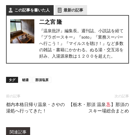
この記事を書いた人
最新の記事
二之宮 隆
『温泉批評』編集長。週刊誌、小説誌を経て
『ブラボースキー』『soto』『業務スーパー
へ行こう！』『マイルスを聴け！』など多数
の雑誌・書籍にかかわる。ぬる湯・交互浴を
好み、入湯源泉数は１２００を超えた。
タグ
秘湯
那須塩原
前の記事
次の記事
都内本格日帰り温泉・さやの
【栃木・那須 温泉
】那須の
湯処へ行ってきた！
スキー場総合まとめ
関連記事