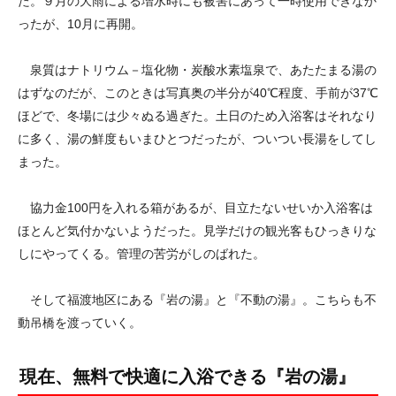
た。９月の大雨による増水時にも被害にあって一時使用できなか
ったが、10月に再開。
泉質はナトリウム－塩化物・炭酸水素塩泉で、あたたまる湯の
はずなのだが、このときは写真奥の半分が40℃程度、手前が37℃
ほどで、冬場には少々ぬる過ぎた。土日のため入浴客はそれなり
に多く、湯の鮮度もいまひとつだったが、ついつい長湯をしてし
まった。
協力金100円を入れる箱があるが、目立たないせいか入浴客は
ほとんど気付かないようだった。見学だけの観光客もひっきりな
しにやってくる。管理の苦労がしのばれた。
そして福渡地区にある『岩の湯』と『不動の湯』。こちらも不
動吊橋を渡っていく。
現在、無料で快適に入浴できる『岩の湯』