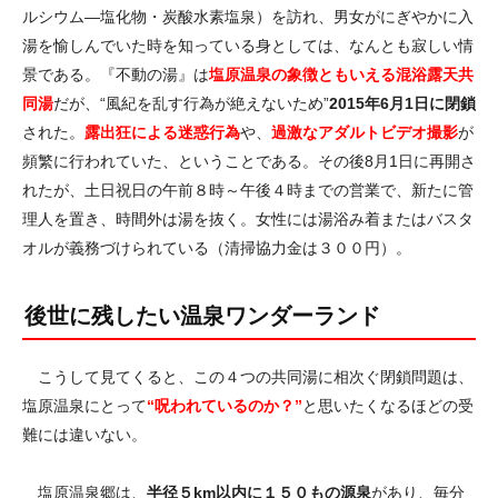
ルシウム―塩化物・炭酸水素塩泉）を訪れ、男女がにぎやかに入
湯を愉しんでいた時を知っている身としては、なんとも寂しい情
景である。『不動の湯』は
塩原温泉の象徴ともいえる混浴露天共
同湯
だが、“風紀を乱す行為が絶えないため”
2015年6月1日に閉鎖
された。
露出狂による迷惑行為
や、
過激なアダルトビデオ撮影
が
頻繁に行われていた、ということである。その後8月1日に再開さ
れたが、土日祝日の午前８時～午後４時までの営業で、新たに管
理人を置き、時間外は湯を抜く。女性には湯浴み着またはバスタ
オルが義務づけられている（清掃協力金は３００円）。
後世に残したい温泉ワンダーランド
こうして見てくると、この４つの共同湯に相次ぐ閉鎖問題は、
塩原温泉にとって
“呪われているのか？”
と思いたくなるほどの受
難には違いない。
塩原温泉郷は、
半径５km以内に１５０もの源泉
があり、毎分