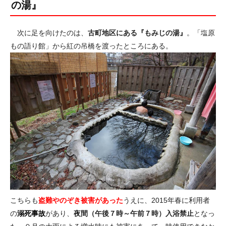
の湯』
次に足を向けたのは、
古町地区にある『もみじの湯』
。「塩原
もの語り館」から紅の吊橋を渡ったところにある。
こちらも
盗難やのぞき被害があった
うえに、2015年春に利用者
の
溺死事故
があり、
夜間（午後７時～午前７時）入浴禁止
となっ