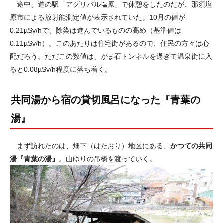
途中、道の駅「アグリパル塩原」で休憩をしたのだが、那須塩
原市による放射能測定値が表示されていた。10月の値が
0.21µSv/hで、除染は進んでいるものの高め（基準値は
0.11µSv/h）。このあたりは住宅街があるので、住民の方々は心
配だろう。ただこの数値は、がま石トンネルを過ぎて温泉街に入
ると0.08µSv/h程度に落ち着く。
共同湯から宿の貸切風呂になった『青葉の
湯』
まず訪れたのは、畑下（はたおり）地区にある、
かつての共同
湯『青葉の湯』
。山ゆりの吊橋を渡っていく。