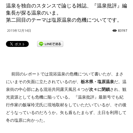
温泉を独自のスタンスで論じる雑誌、『温泉批評』編
ッ
集長が探る温泉のいま。
第二回目のテーマは塩原温泉の危機についてです。
2015年12月14日
83197
テ
ィ】
前回のレポートでは混浴温泉の危機について書いたが、まさ
にいまその矢面に立たされているのが、
栃木県・塩原温泉
だ。温
泉街の中心部にある混浴共同露天風呂４つが
次々に閉鎖
され、観
光資源としても危機に陥っている。 『温泉批評』最新号でも紀
行作家の飯塚玲児氏に現地取材をしていただいているが、その後
どうなっているのだろうか。矢も盾もたまらず、土日を利用して
冬の塩原に向かった。