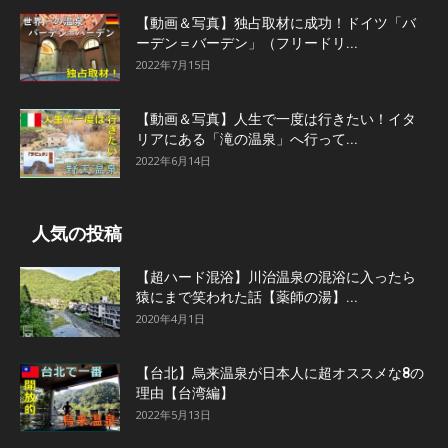
【動画＆写真】独占取材に成功！ドイツ「バ
ーデン＝バーデン」（フリードリ...
2022年7月15日
【動画＆写真】人生で一度は行きたい！イタ
リアにある「滝の温泉」へ行って...
2022年6月14日
人気の投稿
【超ハード混浴】川治温泉の混浴に入ったら
猿にまで笑われた話【薬師の湯】...
2020年4月1日
【台北】烏来温泉が日本人に超オススメな8の
理由【台湾編】
2022年5月13日