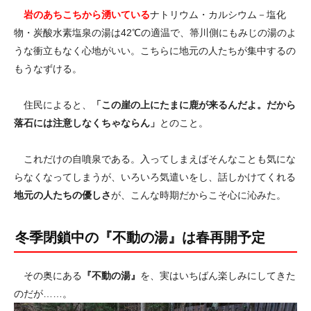
岩のあちこちから湧いている
ナトリウム・カルシウム－塩化
物・炭酸水素塩泉の湯は42℃の適温で、箒川側にもみじの湯のよ
うな衝立もなく心地がいい。こちらに地元の人たちが集中するの
もうなずける。
住民によると、
「この崖の上にたまに鹿が来るんだよ。だから
落石には注意しなくちゃならん」
とのこと。
これだけの自噴泉である。入ってしまえばそんなことも気にな
らなくなってしまうが、いろいろ気遣いをし、話しかけてくれる
地元の人たちの優しさ
が、こんな時期だからこそ心に沁みた。
冬季閉鎖中の『不動の湯』は春再開予定
その奥にある
『不動の湯』
を、実はいちばん楽しみにしてきた
のだが……。