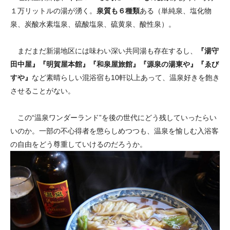
１万リットルの湯が湧く。
泉質も６種類
ある（単純泉、塩化物
泉、炭酸水素塩泉、硫酸塩泉、硫黄泉、酸性泉）。
まだまだ新湯地区には味わい深い共同湯も存在するし、
『湯守
田中屋』『明賀屋本館』『和泉屋旅館』『源泉の湯東や』『ゑび
すや』
など素晴らしい混浴宿も10軒以上あって、温泉好きを飽き
させることがない。
この“温泉ワンダーランド”を後の世代にどう残していったらい
いのか。一部の不心得者を懲らしめつつも、温泉を愉しむ入浴客
の自由をどう尊重していけるのだろうか。