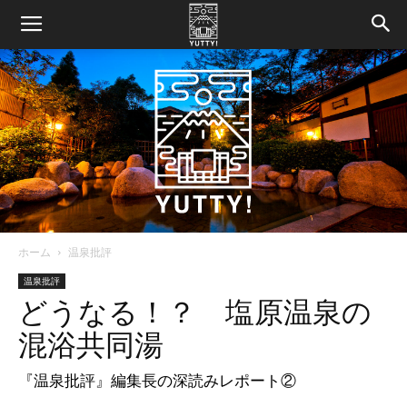
ホーム
温泉批評
Yutty!
温泉批評
どうなる！？ 塩原温泉の
混浴共同湯
【ユ
『温泉批評』編集長の深読みレポート②