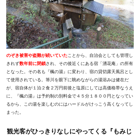
のぞき被害や盗難が続いていた
ことから、自治会としても管理し
きれず
数年前に閉鎖
され、その後近くにある宿「湧花庵」の所有
となった。その名も『楓の湯』に変わり、宿の貸切露天風呂とし
て使用されている。箒川を眼下に眺めながらの湯浴みは健在だ
が、宿自体が１泊２食２万円前後と塩原にしては高価格帯なうえ
に、『楓の湯』は予約制の別料金で４５分１８００円となってい
るから、この湯を楽しむのにはハードルがけっこう高くなってし
まった。
観光客がひっきりなしにやってくる『もみじ