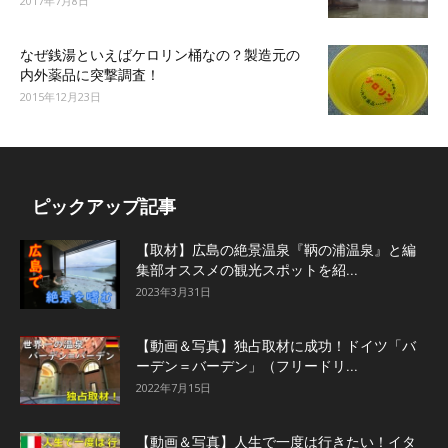
2017年7月8日
なぜ銭湯といえばケロリン桶なの？製造元の
内外薬品に突撃調査！
2015年12月23日
ピックアップ記事
【取材】広島の絶景温泉『鞆の浦温泉』と編
集部オススメの観光スポットを紹...
2023年3月31日
【動画＆写真】独占取材に成功！ドイツ「バ
ーデン＝バーデン」（フリードリ...
2022年7月15日
【動画＆写真】人生で一度は行きたい！イタ