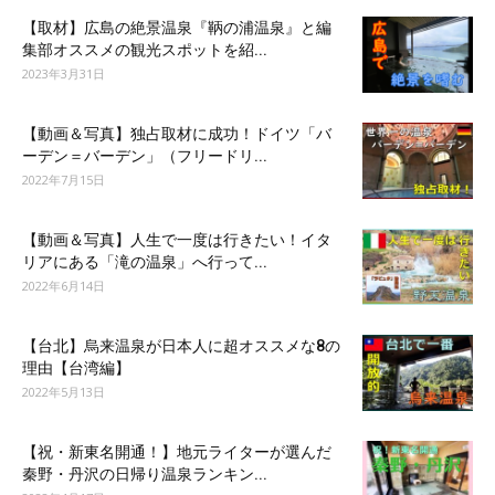
【取材】広島の絶景温泉『鞆の浦温泉』と編
集部オススメの観光スポットを紹...
2023年3月31日
【動画＆写真】独占取材に成功！ドイツ「バ
ーデン＝バーデン」（フリードリ...
2022年7月15日
【動画＆写真】人生で一度は行きたい！イタ
リアにある「滝の温泉」へ行って...
2022年6月14日
【台北】烏来温泉が日本人に超オススメな8の
理由【台湾編】
2022年5月13日
【祝・新東名開通！】地元ライターが選んだ
秦野・丹沢の日帰り温泉ランキン...