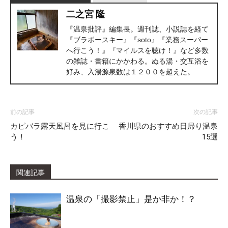
二之宮 隆
『温泉批評』編集長。週刊誌、小説誌を経て
『ブラボースキー』『soto』『業務スーパー
へ行こう！』『マイルスを聴け！』など多数
の雑誌・書籍にかかわる。ぬる湯・交互浴を
好み、入湯源泉数は１２００を超えた。
前の記事
次の記事
カピバラ露天風呂を見に行こ
香川県のおすすめ日帰り温泉
う！
15選
関連記事
温泉の「撮影禁止」是か非か！？