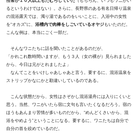
性客が１０人以上もたむろしていた
（もちろん、いつもワニがい
るというわけではない）。さらに、長野県のある有名日帰り温泉
の混浴露天では、濁り湯であるのをいいことに、入浴中の女性
を“オカズ”に、
浴槽内で肉棒をしごいているオヤジ
もいたのだ。
こんな例は、本当にごく一部だ。
そんなワニたちに話を聞いたことがあるのだが、
「かれこれ数時間いますが、もう３人（女の裸が）見られました
から、今日は元がとれましたよ」
なんてことをいけしゃあしゃあと言う。要するに、混浴温泉を
ストリップかなにかと勘違いしているのである。
こんな状態だから、女性はさぞかし混浴湯舟には入りにくいと
思う。当然、ワニがいたら宿に文句も言いたくなるだろう。宿の
ほうもあんまり苦情が多いものだから、“めんどくさいから、混
浴をやめよう”ということになる。要するに、ワニたちは自分で
自分の首を絞めているのだ。