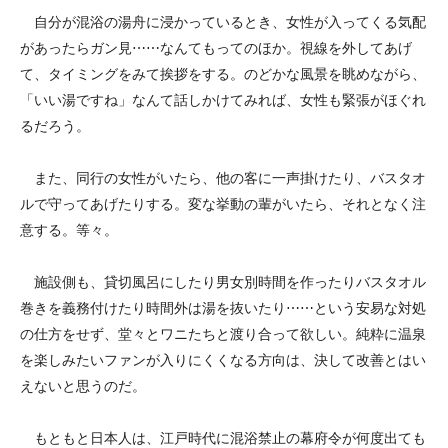
自分が混浴の湯舟に浸かっているとき、女性が入ってくる気配
があったらガン見⋯⋯なんてもってのほか。視線を外してあげ
て、タイミングをみて挨拶をする。のどかな風景を眺めながら、
「いい湯ですね」なんて話しかけてみれば、女性も緊張がほぐれ
るだろう。
また、同行の女性がいたら、他の客に一声掛けたり、バスタオ
ルで守ってあげたりする。変な挙動の輩がいたら、それとなく注
意する。等々。
施設側も、貸切風呂にしたり男女別時間を作ったりバスタオル
巻きを義務付けたり時間外は湯を抜いたり⋯⋯という安易な対処
の仕方をせず、堂々とワニたちと渡り合って欲しい。純粋に温泉
を楽しみたいファンが入りにくくなる方向は、決して改善とはい
えないと思うのだ。
もともと日本人は、江戸時代に混浴禁止の幕府令が何度出ても