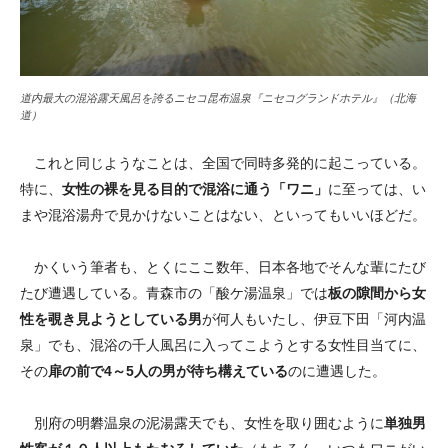
道内最大の混浴露天風呂を誇るニセコ昆布温泉『ニセコグランドホテル』（北海
道）
これと同じようなことは、全国で同時多発的に起こっている。
特に、
女性の裸を見る目的で混浴に通う「ワニ」
に至っては、い
まや混浴湯舟で見かけないことはない、といってもいいほどだ。
かくいう筆者も、とくにここ数年、日本各地でそんな輩にたび
たび遭遇している。青森市の「酸ケ湯温泉」では
板の隙間から女
性を覗き見ようとしている男
が何人もいたし、伊豆下田「河内温
泉」でも、混浴の千人風呂に入ってこようとする女性目当てに、
その
扉の前で4～5人の男が待ち構えている
のに遭遇した。
別府の明礬温泉の泥湯露天でも、女性を取り囲むように
単独男