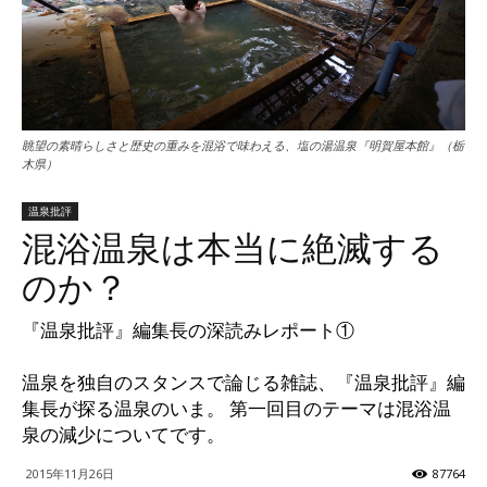
ッ
テ
眺望の素晴らしさと歴史の重みを混浴で味わえる、塩の湯温泉『明賀屋本館』（栃
木県）
温泉批評
ィ】
混浴温泉は本当に絶滅する
のか？
『温泉批評』編集長の深読みレポート①
温泉を独自のスタンスで論じる雑誌、『温泉批評』編
集長が探る温泉のいま。 第一回目のテーマは混浴温
泉の減少についてです。
2015年11月26日
87764