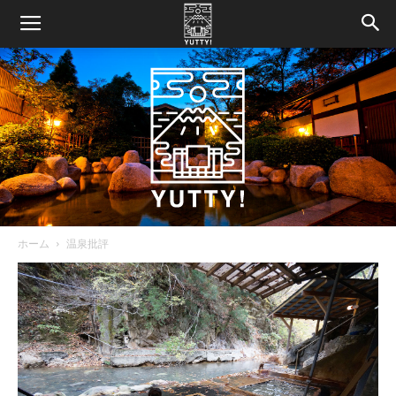
ホーム
温泉批評
Yutty!
【ユ