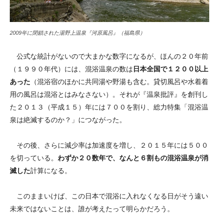
2009年に閉鎖された湯野上温泉『河原風呂』（福島県）
公式な統計がないので大まかな数字になるが、ほんの２０年前
（１９９０年代）には、混浴温泉の数は
日本全国で１２００以上
あった
（混浴宿のほかに共同湯や野湯も含む。貸切風呂や水着着
用の風呂は混浴とはみなさない）。それが『温泉批評』を創刊し
た２０１３（平成１５）年には７００を割り、総力特集「混浴温
泉は絶滅するのか？」につながった。
その後、さらに減少率は加速度を増し、２０１５年には５００
を切っている。
わずか２０数年で、なんと６割もの混浴温泉が消
滅した
計算になる。
このままいけば、この日本で混浴に入れなくなる日がそう遠い
未来ではないことは、誰が考えたって明らかだろう。