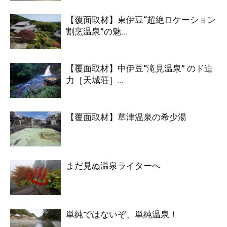
【覆面取材】東伊豆“超絶ロケーション
割烹温泉”の魅...
【覆面取材】中伊豆“滝見温泉” のド迫
力［天城荘］...
【覆面取材】草津温泉の希少湯
まだ見ぬ温泉ライターへ
単純ではないぞ、単純温泉！