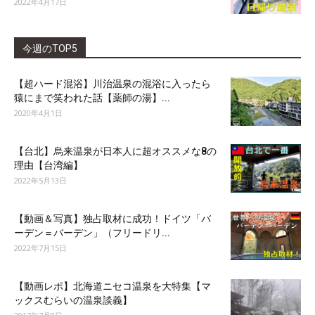
2022年4月17日
今週のTOP5
【超ハード混浴】川治温泉の混浴に入ったら
猿にまで笑われた話【薬師の湯】...
2020年4月1日
【台北】烏来温泉が日本人に超オススメな8の
理由【台湾編】
2022年5月13日
【動画＆写真】独占取材に成功！ドイツ「バ
ーデン＝バーデン」（フリードリ...
2022年7月15日
【動画レポ】北海道ニセコ温泉を大特集【マ
ックスむらいの温泉談義】