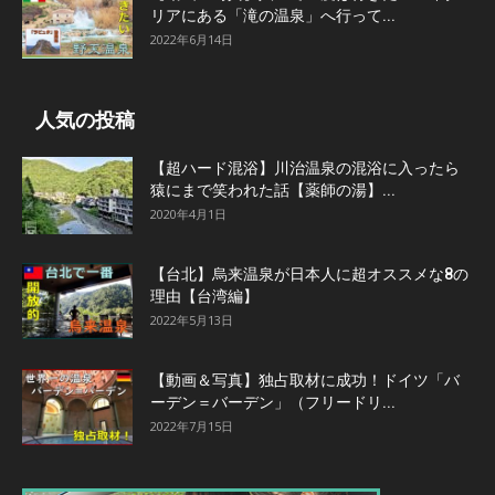
リアにある「滝の温泉」へ行って...
2022年6月14日
人気の投稿
【超ハード混浴】川治温泉の混浴に入ったら
猿にまで笑われた話【薬師の湯】...
2020年4月1日
【台北】烏来温泉が日本人に超オススメな8の
理由【台湾編】
2022年5月13日
【動画＆写真】独占取材に成功！ドイツ「バ
ーデン＝バーデン」（フリードリ...
2022年7月15日