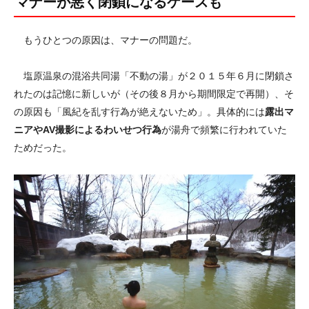
マナーが悪く閉鎖になるケースも
もうひとつの原因は、マナーの問題だ。
塩原温泉の混浴共同湯「不動の湯」が２０１５年６月に閉鎖さ
れたのは記憶に新しいが（その後８月から期間限定で再開）、そ
の原因も「風紀を乱す行為が絶えないため」。具体的には
露出マ
ニアやAV撮影によるわいせつ行為
が湯舟で頻繁に行われていた
ためだった。