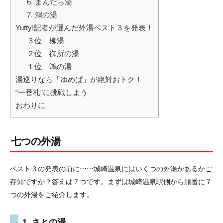
6. まんだら湯
7. 鴻の湯
Yutty!記者が選んだ外湯ベスト３を発表！
３位 柳湯
２位 御所の湯
１位 鴻の湯
湯巡りなら「ゆめぱ」が絶対おトク！
“一番札”に挑戦しよう
おわりに
七つの外湯
ベスト３の発表の前に⋯⋯城崎温泉にはいくつの外湯があるかご
存知ですか？答えは７つです。まずは城崎温泉駅側から順番に７
つの外湯をご紹介します。
1. さとの湯