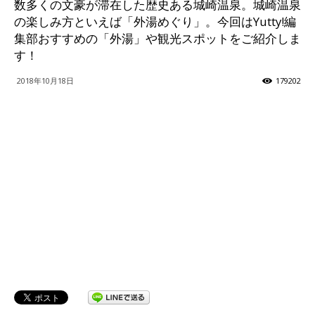
数多くの文豪が滞在した歴史ある城崎温泉。城崎温泉
の楽しみ方といえば「外湯めぐり」。今回はYutty!編
ッ
集部おすすめの「外湯」や観光スポットをご紹介しま
す！
2018年10月18日
179202
テ
ィ】