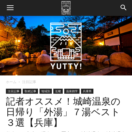
ホーム
注目記事
Yutty!
注目記事
取材記事
地域別
近畿
温泉雑学
兵庫県
記者オススメ！城崎温泉の
日帰り「外湯」７湯ベスト
【ユ
３選【兵庫】