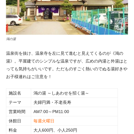
鴻の湯
温泉街を抜け、温泉寺を左に見て進むと見えてくるのが《鴻の
湯》。平屋建てのシンプルな温泉ですが、広めの内湯と外湯はと
っても気持ちがいいです。ただものすごく熱いのでぬる湯好きや
お子様連れはご注意を！
施設名
鴻の湯 ～しあわせを招く湯～
テーマ
夫婦円満・不老長寿
営業時間
AM7:00～PM11:00
休館日
毎週火曜日
料金
大人600円、小人250円