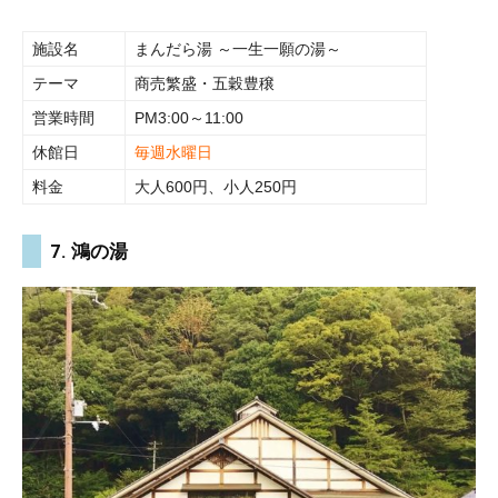
施設名
まんだら湯 ～一生一願の湯～
テーマ
商売繁盛・五穀豊穣
営業時間
PM3:00～11:00
休館日
毎週水曜日
料金
大人600円、小人250円
7. 鴻の湯