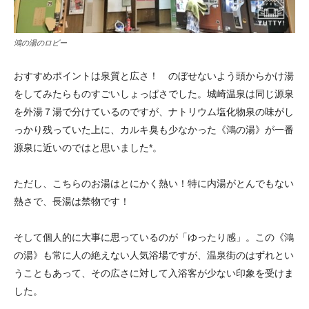
鴻の湯のロビー
おすすめポイントは泉質と広さ！ のぼせないよう頭からかけ湯
をしてみたらものすごいしょっぱさでした。城崎温泉は同じ源泉
を外湯７湯で分けているのですが、ナトリウム塩化物泉の味がし
っかり残っていた上に、カルキ臭も少なかった《鴻の湯》が一番
源泉に近いのではと思いました*。
ただし、こちらのお湯はとにかく熱い！特に内湯がとんでもない
熱さで、長湯は禁物です！
そして個人的に大事に思っているのが「ゆったり感」。この《鴻
の湯》も常に人の絶えない人気浴場ですが、温泉街のはずれとい
うこともあって、その広さに対して入浴客が少ない印象を受けま
した。