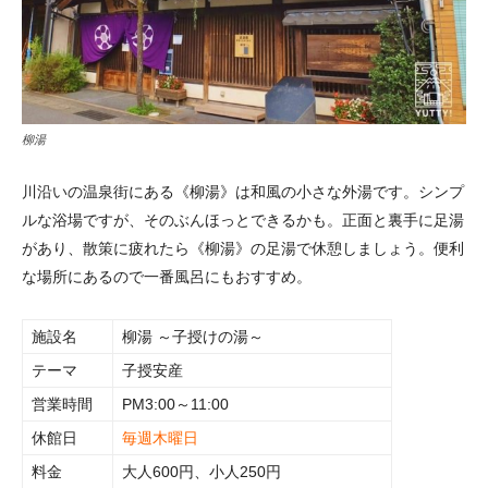
柳湯
川沿いの温泉街にある《柳湯》は和風の小さな外湯です。シンプ
ルな浴場ですが、そのぶんほっとできるかも。正面と裏手に足湯
があり、散策に疲れたら《柳湯》の足湯で休憩しましょう。便利
な場所にあるので一番風呂にもおすすめ。
施設名
柳湯 ～子授けの湯～
テーマ
子授安産
営業時間
PM3:00～11:00
休館日
毎週木曜日
料金
大人600円、小人250円