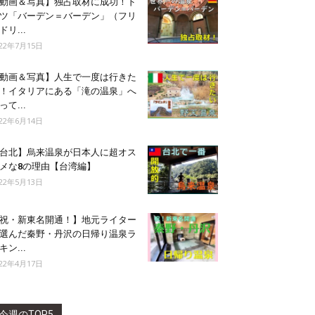
動画＆写真】独占取材に成功！ド
ツ「バーデン＝バーデン」（フリ
ドリ...
022年7月15日
動画＆写真】人生で一度は行きた
！イタリアにある「滝の温泉」へ
って...
022年6月14日
台北】烏来温泉が日本人に超オス
メな8の理由【台湾編】
022年5月13日
祝・新東名開通！】地元ライター
選んだ秦野・丹沢の日帰り温泉ラ
キン...
022年4月17日
今週のTOP5