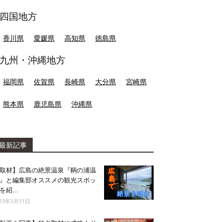
四国地方
香川県
愛媛県
高知県
徳島県
九州・沖縄地方
福岡県
佐賀県
長崎県
大分県
宮崎県
熊本県
鹿児島県
沖縄県
最新記事
取材】広島の絶景温泉『鞆の浦温
』と編集部オススメの観光スポッ
を紹...
023年3月31日