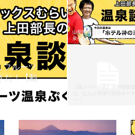
【ユ
山梨県甲斐市・ホテル神の湯
泉へ行ってきた！【動画レポ
ッ
しフルーツ
きた！【動
【祝ノーベル賞】大村智教授
は、なんと日帰り温泉オーナ
ー！
テ