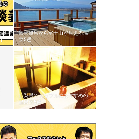
温
露天風呂から富士山が見える温
】
泉5選
山梨県でカップルにおすすめの
温泉宿5選