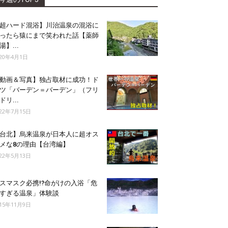
超ハード混浴】川治温泉の混浴に
ったら猿にまで笑われた話【薬師
湯】...
020年4月1日
動画＆写真】独占取材に成功！ド
ツ「バーデン＝バーデン」（フリ
ドリ...
022年7月15日
台北】烏来温泉が日本人に超オス
メな8の理由【台湾編】
022年5月13日
スマスク必携!?命がけの入浴「危
すぎる温泉」体験談
015年11月9日