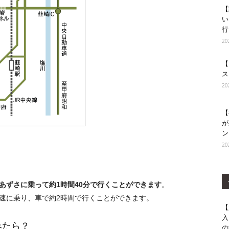
【
い
行
2
【
ス
2
【
が
ン
2
。
あずさに乗って約1時間40分で行くことができます
。
速に乗り、車で約2時間で行くことができます。
【
入
みたら？
の