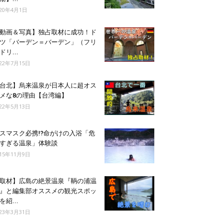
020年4月1日
動画＆写真】独占取材に成功！ド
ツ「バーデン＝バーデン」（フリ
ドリ...
022年7月15日
台北】烏来温泉が日本人に超オス
メな8の理由【台湾編】
022年5月13日
スマスク必携!?命がけの入浴「危
すぎる温泉」体験談
015年11月9日
取材】広島の絶景温泉『鞆の浦温
』と編集部オススメの観光スポッ
を紹...
023年3月31日