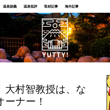
温泉談義
温泉批評
取材記事
海外記事
Yutty!
】大村智教授は、な
オーナー！