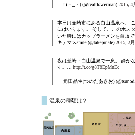
— f (・_・) (@realflowerman)
2015, 4
本日は韮崎市にある白山温泉へ。 
にはいります。 そして、このホス
いた時にはカッブラーメンを自販で
キテマスsmile (@takepinale)
2015, 2月
夜は韮崎・白山温泉で一息。 静か
す。…
http://t.co/g8T8EpMnEc
— 角田晶生(つのだあきお) (@tsunoda_
温泉の種類は？