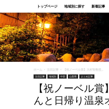
トップページ
地域別に探す
新着記事
ホーム
注目記事
【祝ノーベル賞】大村智教授...
注目記事
地域別
中部
山梨県
まとめ記事
【祝ノーベル賞
んと日帰り温泉