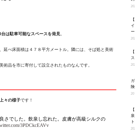
2
【
イ
ー
50台は駐車可能なスペースを発見
。
2
、延べ床面積は４７８平方メートル。隣には、そば処と美術
【
ス
2
美術品を市に寄付して設立されたものなんです。
ガ
険
2
上々の様子
です！
【
泉
良さでした。飲泉し忘れた。皮膚が高級シルクの
ト
twitter.com/3PDCkcEAVv
2