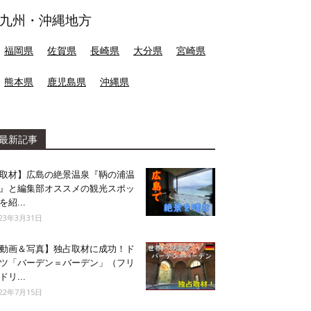
九州・沖縄地方
福岡県
佐賀県
長崎県
大分県
宮崎県
熊本県
鹿児島県
沖縄県
最新記事
取材】広島の絶景温泉『鞆の浦温
』と編集部オススメの観光スポッ
を紹...
023年3月31日
動画＆写真】独占取材に成功！ド
ツ「バーデン＝バーデン」（フリ
ドリ...
022年7月15日