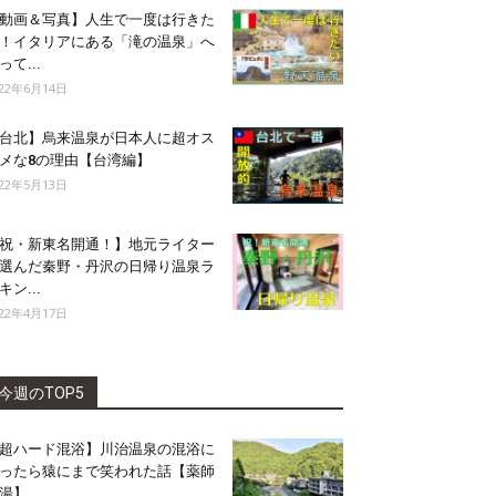
動画＆写真】人生で一度は行きた
！イタリアにある「滝の温泉」へ
って...
022年6月14日
台北】烏来温泉が日本人に超オス
メな8の理由【台湾編】
022年5月13日
祝・新東名開通！】地元ライター
選んだ秦野・丹沢の日帰り温泉ラ
キン...
022年4月17日
今週のTOP5
超ハード混浴】川治温泉の混浴に
ったら猿にまで笑われた話【薬師
湯】...