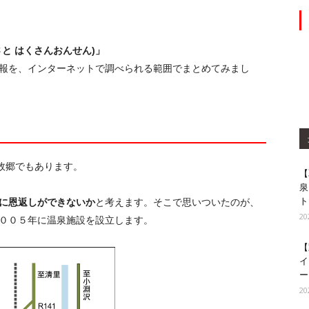
と はくさんおんせん)」
情報を、インターネットで調べられる範囲でまとめてみまし
故郷でもあります。
【
泉
ト
に恩返しができないか
と考えます。そこで思いついたのが、
2
００５年に温泉施設を設立します。
【
イ
ー
2