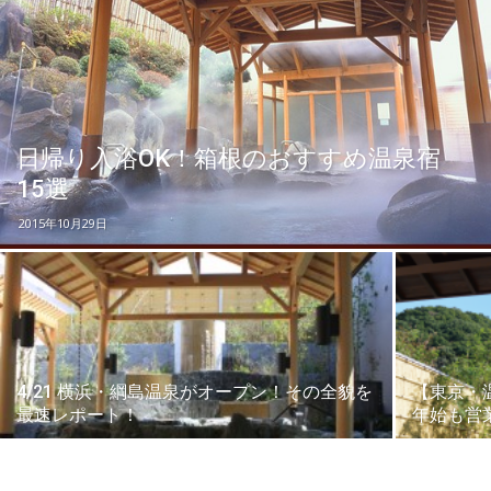
ッ
テ
日帰り入浴OK！箱根のおすすめ温泉宿
15選
2015年10月29日
ィ】
4/21 横浜・綱島温泉がオープン！その全貌を
【東京・
最速レポート！
年始も営業