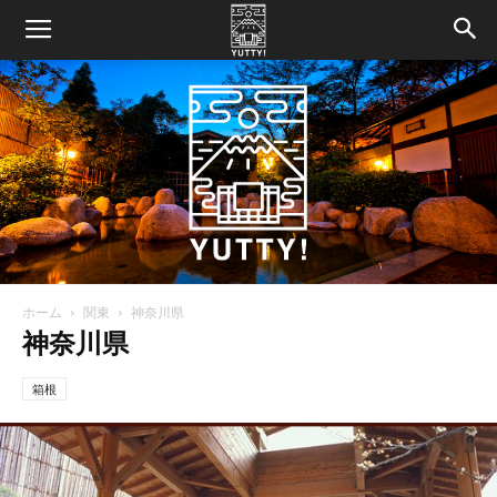
ホーム
関東
神奈川県
Yutty!
神奈川県
箱根
【ユ