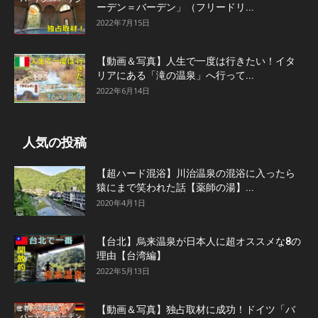
ーデン＝バーデン」（フリードリ...
2022年7月15日
【動画＆写真】人生で一度は行きたい！イタ
リアにある「滝の温泉」へ行って...
2022年6月14日
人気の投稿
【超ハード混浴】川治温泉の混浴に入ったら
猿にまで笑われた話【薬師の湯】...
2020年4月1日
【台北】烏来温泉が日本人に超オススメな8の
理由【台湾編】
2022年5月13日
【動画＆写真】独占取材に成功！ドイツ「バ