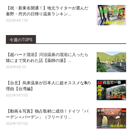
【祝・新東名開通！】地元ライターが選んだ
秦野・丹沢の日帰り温泉ランキン...
2022年4月17日
今週のTOP5
【超ハード混浴】川治温泉の混浴に入ったら
猿にまで笑われた話【薬師の湯】...
2020年4月1日
【台北】烏来温泉が日本人に超オススメな8の
理由【台湾編】
2022年5月13日
【動画＆写真】独占取材に成功！ドイツ「バ
ーデン＝バーデン」（フリードリ...
2022年7月15日