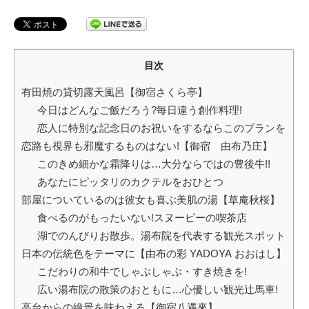
目次
有田焼の貸切露天風呂【御宿さくら亭】
今日はどんなご飯だろう?毎日違う創作料理!
恋人に特別な記念日のお祝いをするならこのプランを
恋路も視界も邪魔するものはない!【御宿 由布乃庄】
このきめ細かな霜降りは…大分ならではの豊後牛!!
あなたにピッタリのカクテルをおひとつ
部屋についているのは彼女も喜ぶ美肌の湯【草庵秋桜】
食べるのがもったいない!スヌーピーの喫茶店
湖でのんびりお散歩。湯布院を代表する観光スポット
日本の伝統色をテーマに【由布の彩 YADOYA おおはし】
こだわりの和牛でしゃぶしゃぶ・すき焼きを!
広い湯布院の散策のおともに…心優しい観光辻馬車!
高台からの絶景を味わえる【御宿八遇來】