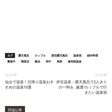
タグ
露天風呂
カップル
貸切露天風呂
温泉宿
創作料理
豊後牛
喫茶店
観光
和牛
馬車
湯布院温泉
前の記事
次の記事
仙台で温泉！日帰り温泉おす
伊豆温泉・露天風呂で2人きり
すめの温泉10選
の一時を…厳選!カップルで行
きたい温泉宿
関連記事