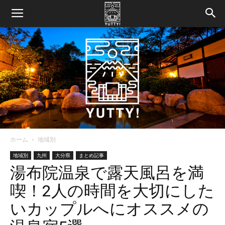
ホーム
地域別
Yutty!
地域別
九州
大分県
まとめ記事
湯布院温泉で露天風呂を満
喫！2人の時間を大切にした
【ユ
いカップルへにオススメの