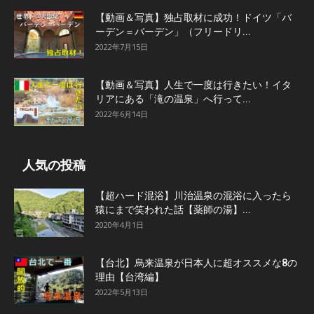
【動画＆写真】独占取材に成功！ドイツ「バ
ーデン＝バーデン」（フリードリ...
2022年7月15日
【動画＆写真】人生で一度は行きたい！イタ
リアにある「滝の温泉」へ行って...
2022年6月14日
人気の投稿
【超ハード混浴】川治温泉の混浴に入ったら
猿にまで笑われた話【薬師の湯】...
2020年4月1日
【台北】烏来温泉が日本人に超オススメな8の
理由【台湾編】
2022年5月13日