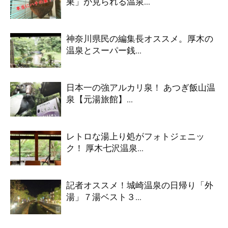
巣」が見られる温泉...
神奈川県民の編集長オススメ。厚木の
温泉とスーパー銭...
日本一の強アルカリ泉！ あつぎ飯山温
泉【元湯旅館】...
レトロな湯上り処がフォトジェニッ
ク！ 厚木七沢温泉...
記者オススメ！城崎温泉の日帰り「外
湯」７湯ベスト３...