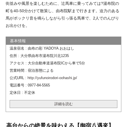
街並みや風景を楽しむために、辻馬車に乗ってみては?湯布院の
町を40-50分かけて散策し、由布院駅まで行きます。迫力のある
馬がポックリ音を鳴らしながら引っ張る馬車で、2人でのんびり
お出かけを。
温泉宿名 : 由布の彩 YADOYA おおはし
住所 : 大分県由布市湯布院川北1235
アクセス : 大分自動車道湯布院ICから車で5分
営業時間 : 宿泊形態による
公式URL :
http://yufunoirodori-oohashi.jp/
電話番号 : 0977-84-5565
定休日 : 不定休
詳細を読む
高台からの絶景を味わえる【御宿八遇來】