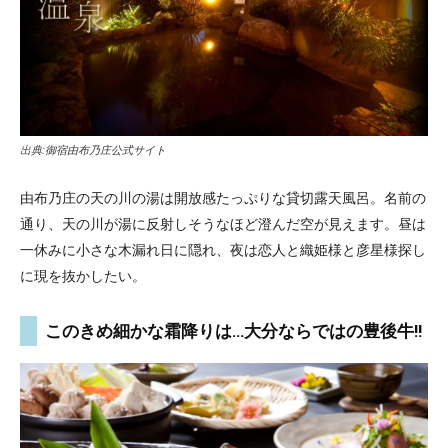
出典:
御宿由布乃庄公式サイト
由布乃庄の天の川の湯は開放感たっぷりな貸切露天風呂。名前の
通り、天の川が湯に反射しそうなほど澄んだ空が見えます。昼は
一休みに小さな木漏れ日に隠れ、夜は恋人と織姫様と彦星様探し
に現を抜かしたい。
このきめ細かな霜降りは…大分ならではの豊後牛!!