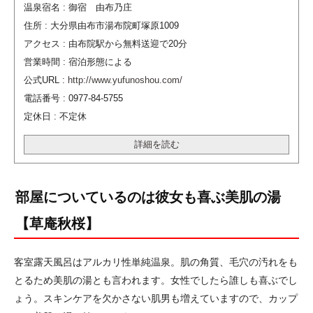
温泉宿名 : 御宿 由布乃庄
住所 : 大分県由布市湯布院町塚原1009
アクセス : 由布院駅から無料送迎で20分
営業時間 : 宿泊形態による
公式URL :
http://www.yufunoshou.com/
電話番号 : 0977-84-5755
定休日 : 不定休
詳細を読む
部屋についているのは彼女も喜ぶ美肌の湯
【草庵秋桜】
客室露天風呂はアルカリ性単純温泉。肌の角質、毛穴の汚れをも
とるため美肌の湯とも言われます。女性でしたら誰しも喜ぶでし
ょう。スキンケアを欠かさない肌男も増えていますので、カップ