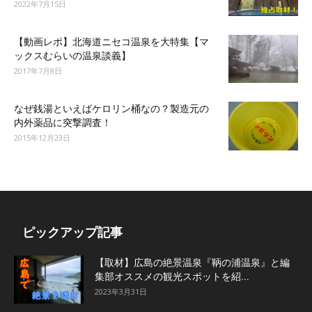
2022年7月15日
【動画レポ】北海道ニセコ温泉を大特集【マ
ックスむらいの温泉談義】
2017年7月8日
なぜ銭湯といえばケロリン桶なの？製造元の
内外薬品に突撃調査！
2015年12月23日
ピックアップ記事
【取材】広島の絶景温泉『鞆の浦温泉』と編
集部オススメの観光スポットを紹...
2023年3月31日