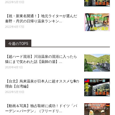
2022年5月13日
【祝・新東名開通！】地元ライターが選んだ
秦野・丹沢の日帰り温泉ランキン...
2022年4月17日
今週のTOP5
【超ハード混浴】川治温泉の混浴に入ったら
猿にまで笑われた話【薬師の湯】...
2020年4月1日
【台北】烏来温泉が日本人に超オススメな8の
理由【台湾編】
2022年5月13日
【動画＆写真】独占取材に成功！ドイツ「バ
ーデン＝バーデン」（フリードリ...