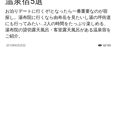
温泉宿5選
ッ
お泊りデートに行くぞ!となったら一番重要なのが宿
探し。湯布院に行くなら由布岳を見たいし湯の坪街道
にも行ってみたい…2人の時間をたっぷり楽しめる、
湯布院の貸切露天風呂・客室露天風呂がある温泉宿を
テ
ご紹介。
2015年8月20日
62165
ィ】