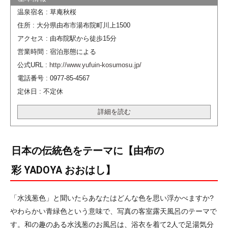
温泉宿名 : 草庵秋桜
住所 : 大分県由布市湯布院町川上1500
アクセス : 由布院駅から徒歩15分
営業時間 : 宿泊形態による
公式URL :
http://www.yufuin-kosumosu.jp/
電話番号 : 0977-85-4567
定休日 : 不定休
詳細を読む
日本の伝統色をテーマに【由布の
彩 YADOYA おおはし】
「水浅葱色」と聞いたらあなたはどんな色を思い浮かべますか?
やわらかい青緑色という意味で、写真の客室露天風呂のテーマで
す。和の趣のある水浅葱のお風呂は、浴衣を着て2人で足湯気分