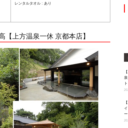
レンタルタオル : あり
高【上方温泉一休 京都本店】
【
泉
ト
2
【
イ
ー
2