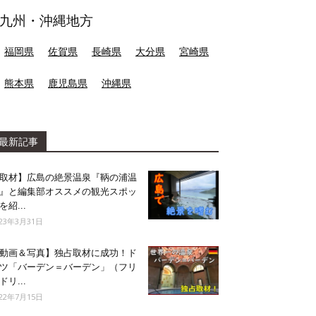
九州・沖縄地方
福岡県
佐賀県
長崎県
大分県
宮崎県
熊本県
鹿児島県
沖縄県
最新記事
取材】広島の絶景温泉『鞆の浦温
』と編集部オススメの観光スポッ
を紹...
023年3月31日
動画＆写真】独占取材に成功！ド
ツ「バーデン＝バーデン」（フリ
ドリ...
022年7月15日