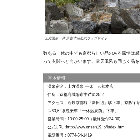
上方温泉一休 京都本店公式ウェブサイト
数ある一休の中でも京都らしい品のある風情は感
って玄関へと向かいます。露天風呂も同じく品を
温泉宿名 : 上方温泉 一休 京都本店
住所 : 京都府城陽市中芦原25-2
アクセス : 近鉄京都線「新田辺」駅下車。京阪宇
ス60,62系統乗車「一休温泉前」下車。
営業時間 : 10:00-25:00（最終受付24:00)
公式URL :http://www.onsen19.jp/index.html
電話番号 : 0774-54-1419