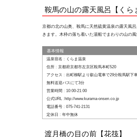
鞍馬の山の露天風呂【くら
京都の北の山奥、鞍馬に天然硫黄温泉の露天風呂
きます。木枠の落ち着いた湯船でまわりの山の風
温泉宿名 : くらま温泉
住所 : 京都府京都市左京区鞍馬本町520
アクセス : 出町柳駅より叡山電車で29分鞍馬駅
無料送迎バスにて3分
営業時間 : 10:00-21:00
公式URL :http://www.kurama-onsen.co.jp
電話番号 : 075-741-2131
定休日 : 年中無休
渡月橋の目の前【花筏】