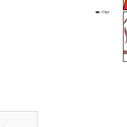
77583
【ユ
ッ
テ