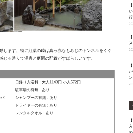
【
い
行
2
【
ス
2
動します。特に紅葉の時は真っ赤なもみじのトンネルをくぐ
感じる造りで湯舟と庭園の配置がすばらしいです。
【
が
ン
日帰り入浴料 : 大人1143円 小人572円
2
駐車場の有無 : あり
治バ
シャンプーの有無 : あり
ドライヤーの有無 : あり
レンタルタオル : あり
【
入
の