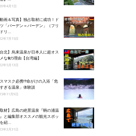
020年4月1日
動画＆写真】独占取材に成功！ド
ツ「バーデン＝バーデン」（フリ
ドリ...
022年7月15日
台北】烏来温泉が日本人に超オス
メな8の理由【台湾編】
022年5月13日
スマスク必携!?命がけの入浴「危
すぎる温泉」体験談
015年11月9日
取材】広島の絶景温泉『鞆の浦温
』と編集部オススメの観光スポッ
を紹...
023年3月31日