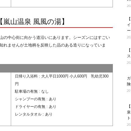
2
【
【嵐山温泉 風風の湯】
イ
ー
2
山の中心街に向かう道沿いにあります。シーズンにはすごい
知れませんが土地柄を反映した品のある造りになっていま
【
ス
2
日帰り入浴料 : 大人平日1000円 小人600円 乳幼児300
ガ
円
険
2
駐車場の有無 : なし
シャンプーの有無 : あり
【
ドライヤーの有無 : あり
泉
レンタルタオル : あり
ト
2