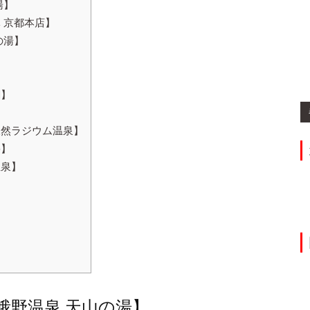
湯】
 京都本店】
の湯】
ィ】
閣】
天然ラジウム温泉】
亭】
温泉】
】
】
峨野温泉 天山の湯】