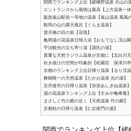
関西でランキング上位【嵯峨野温泉 天山の
エントランスから風情は最高【上方温泉一休
阪急嵐山駅前一等地の温泉【嵐山温泉 風風
鞍馬の山の露天風呂【くらま温泉】
渡月橋の目の前【花筏】
亀岡湯の花温泉日帰入浴【おもてなし渓山
宇治観光の立ち寄り湯【源氏の湯】
貴重な天然ラジウム温泉が京都に【北白川
吹き抜けの空間が印象的【松園荘 保津川
京都のランキング上位日帰り温泉【るり渓
舞鶴唯一の天然温泉【たかお温泉 光の湯】
京丹後市の日帰り温泉【弥栄あしぎぬ温泉
湯の花温泉ランキング上位【すみや亀峰菴
まさしく竹の郷の近く【天然温泉 竹の郷】
京都桂の日帰り温泉【仁左衛門の湯】
関西でランキング上位【嵯