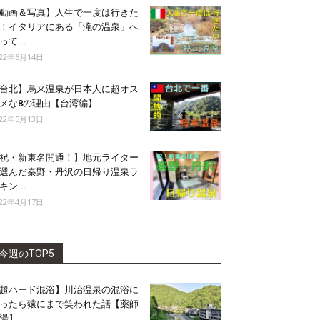
動画＆写真】人生で一度は行きた
！イタリアにある「滝の温泉」へ
って...
022年6月14日
台北】烏来温泉が日本人に超オス
メな8の理由【台湾編】
022年5月13日
祝・新東名開通！】地元ライター
選んだ秦野・丹沢の日帰り温泉ラ
キン...
022年4月17日
今週のTOP5
超ハード混浴】川治温泉の混浴に
ったら猿にまで笑われた話【薬師
湯】...