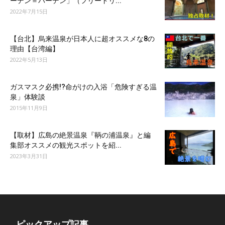
ーデン＝バーデン」（フリードリ...
2022年7月15日
【台北】烏来温泉が日本人に超オススメな8の
理由【台湾編】
2022年5月13日
ガスマスク必携!?命がけの入浴「危険すぎる温
泉」体験談
2015年11月9日
【取材】広島の絶景温泉『鞆の浦温泉』と編
集部オススメの観光スポットを紹...
2023年3月31日
ピックアップ記事