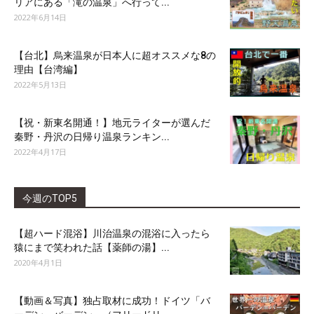
リアにある「滝の温泉」へ行って...
2022年6月14日
【台北】烏来温泉が日本人に超オススメな8の
理由【台湾編】
2022年5月13日
【祝・新東名開通！】地元ライターが選んだ
秦野・丹沢の日帰り温泉ランキン...
2022年4月17日
今週のTOP5
【超ハード混浴】川治温泉の混浴に入ったら
猿にまで笑われた話【薬師の湯】...
2020年4月1日
【動画＆写真】独占取材に成功！ドイツ「バ