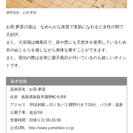
鹿野温泉・お宿 夢彦
お宿 夢彦の湯は、なめらかな泉質で美肌になれると女性の間で
大好評。
また、大浴場は檜風呂で、床や壁にも天然木を使用しているため
木のぬくもりを感じながら身体を癒すことができます。
また、宿泊の際は全室に露天風呂が付いているのも嬉しいポイン
トです。
温泉宿名 : お宿 夢彦
住所 : 鳥取県鳥取市鹿野町今市8
アクセス : JR浜村駅→日ノ丸バス鹿野行きで10分、バス停：温泉
公園下車、徒歩3分
営業時間 : 日帰り11:00-16:00
公式URL :
http://www.yumehiko.co.jp