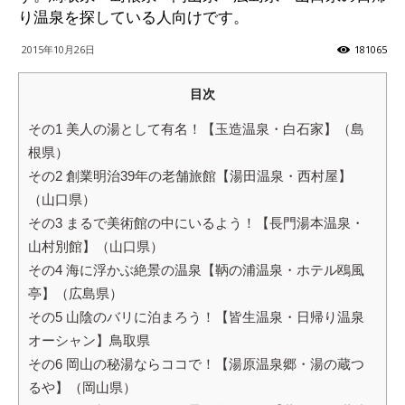
り温泉を探している人向けです。
ッ
2015年10月26日
181065
目次
テ
その1 美人の湯として有名！【玉造温泉・白石家】（島
根県）
その2 創業明治39年の老舗旅館【湯田温泉・西村屋】
ィ】
（山口県）
その3 まるで美術館の中にいるよう！【長門湯本温泉・
山村別館】（山口県）
その4 海に浮かぶ絶景の温泉【鞆の浦温泉・ホテル鴎風
亭】（広島県）
その5 山陰のバリに泊まろう！【皆生温泉・日帰り温泉
オーシャン】鳥取県
その6 岡山の秘湯ならココで！【湯原温泉郷・湯の蔵つ
るや】（岡山県）