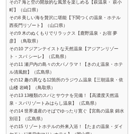
その7 海と空の開放的な風景を楽しめる【萩温泉・ 萩小
町】（山口県）
その8 美しい海を贅沢に堪能【下関つくの温泉・ホテル
西長門リゾート】（山口県）
その9 木のぬくもりでリラックス【鹿野温泉・お宿 夢
彦】（鳥取県）
その10 アジアンテイストな天然温泉【アジアンリゾー
ト・スパ シーレ】（広島県）
その11 瀬戸内の島々の大パノラマ！【きのえ温泉・ホテ
ル清風館】（広島県）
その12 趣の異なる12箇所のラジウム温泉【三朝温泉・依
山楼 岩崎】（鳥取県）
その13 13種類のスパとサウナを完備！【高濃度天然温
泉・スパリゾートみはらし温泉】（広島県）
その14 世界遺産のそばでゆったり寛ぐ【宮島の温泉 錦水
別荘】（広島県）
その15 リゾートホテルの外来入浴！【たまの温泉・ダイ