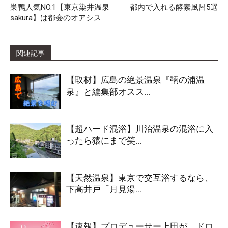
巣鴨人気NO.1【東京染井温泉
都内で入れる酵素風呂5選
sakura】は都会のオアシス
関連記事
【取材】広島の絶景温泉『鞆の浦温
泉』と編集部オスス...
【超ハード混浴】川治温泉の混浴に入
ったら猿にまで笑...
【天然温泉】東京で交互浴するなら、
下高井戸「月見湯...
【速報】プロデューサー上田が、ドロ