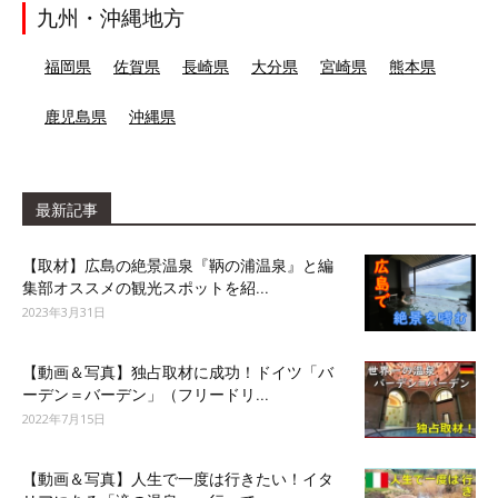
九州・沖縄地方
福岡県
佐賀県
長崎県
大分県
宮崎県
熊本県
鹿児島県
沖縄県
最新記事
【取材】広島の絶景温泉『鞆の浦温泉』と編
集部オススメの観光スポットを紹...
2023年3月31日
【動画＆写真】独占取材に成功！ドイツ「バ
ーデン＝バーデン」（フリードリ...
2022年7月15日
【動画＆写真】人生で一度は行きたい！イタ