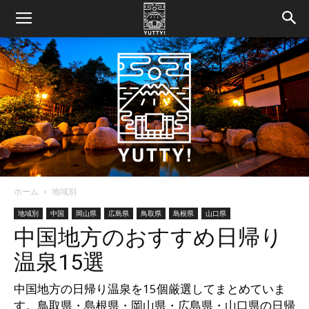
ホーム
地域別
Yutty!
地域別
中国
岡山県
広島県
鳥取県
島根県
山口県
中国地方のおすすめ日帰り
温泉15選
【ユ
中国地方の日帰り温泉を15個厳選してまとめていま
す。鳥取県・島根県・岡山県・広島県・山口県の日帰