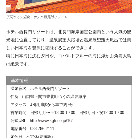
下関つくの温泉・ホテル西長門リゾート
ホテル西長門リゾートは、北長門海岸国定公園内という人気の観
光地に位置しており、温泉展望大浴場と温泉展望露天風呂では美
しい日本海を贅沢に堪能することができます。
特に日本海に沈む夕日や、コバルトブルーの海に浮かぶ角島大島
は絶景です。
温泉宿名 : ホテル西長門リゾート
住所 : 山口県下関市豊北町つくの温泉海岸
アクセス : JR阿川駅から車で約7分
営業時間 : 日帰り月〜土13:00-19:00、日帰り日・祝12:00-19:00
公式URL :
http://www.kgh.ne.jp/10/
電話番号 : 083-786-2111
定休日 : 不定休(要確認)