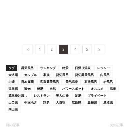
1
2
3
4
5
タグ
露天風呂
ランキング
絶景
日帰り温泉
レジャー
大浴場
カップル
家族
貸切風呂
貸切露天風呂
内風呂
内湯
日本庭園
客室露天風呂
天然温泉
家族風呂
岩風呂
温泉宿
観光
秘湯
自然
パワースポット
オススメ
温泉
源泉掛け流し
レストラン
美人の湯
足湯
プライベート
山口県
中国地方
話題
人気宿
広島県
島根県
鳥取県
岡山県
前の記事
次の記事