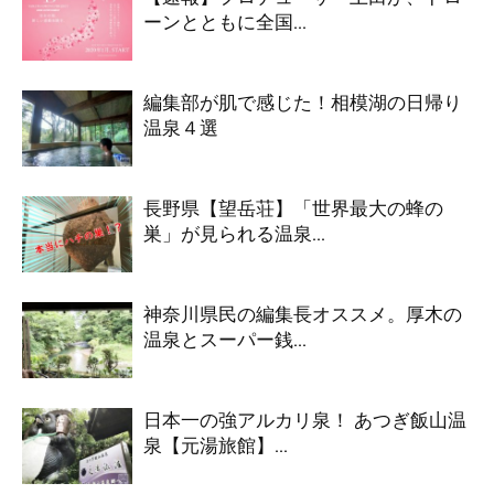
ーンとともに全国...
編集部が肌で感じた！相模湖の日帰り
温泉４選
長野県【望岳荘】「世界最大の蜂の
巣」が見られる温泉...
神奈川県民の編集長オススメ。厚木の
温泉とスーパー銭...
日本一の強アルカリ泉！ あつぎ飯山温
泉【元湯旅館】...