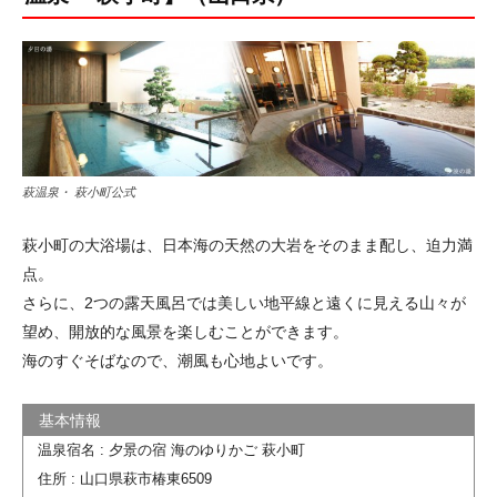
萩温泉・ 萩小町公式
萩小町の大浴場は、日本海の天然の大岩をそのまま配し、迫力満
点。
さらに、2つの露天風呂では美しい地平線と遠くに見える山々が
望め、開放的な風景を楽しむことができます。
海のすぐそばなので、潮風も心地よいです。
温泉宿名 : 夕景の宿 海のゆりかご 萩小町
住所 : 山口県萩市椿東6509