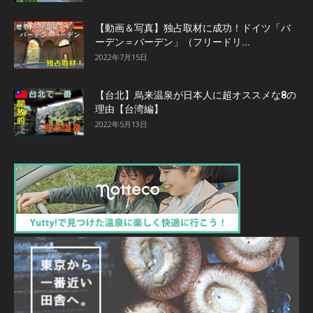
【動画＆写真】独占取材に成功！ドイツ「バ
ーデン＝バーデン」（フリードリ...
2022年7月15日
【台北】烏来温泉が日本人に超オススメな8の
理由【台湾編】
2022年5月13日