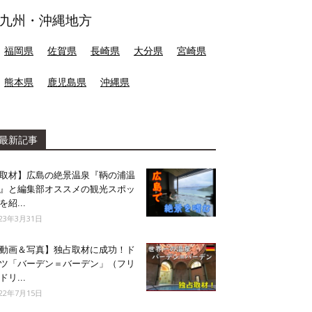
九州・沖縄地方
福岡県
佐賀県
長崎県
大分県
宮崎県
熊本県
鹿児島県
沖縄県
最新記事
取材】広島の絶景温泉『鞆の浦温
』と編集部オススメの観光スポッ
を紹...
023年3月31日
動画＆写真】独占取材に成功！ド
ツ「バーデン＝バーデン」（フリ
ドリ...
022年7月15日