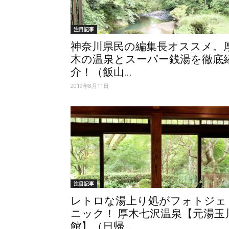
注目記事
神奈川県民の編集長オススメ。
木の温泉とスーパー銭湯を徹底
介！（飯山...
2019年8月11日
注目記事
レトロな湯上り処がフォトジェ
ニック！ 厚木七沢温泉【元湯玉
館】（日帰...