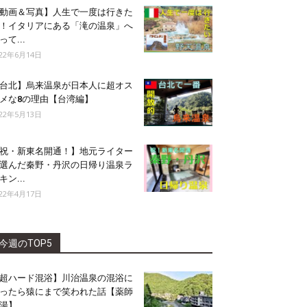
動画＆写真】人生で一度は行きた
！イタリアにある「滝の温泉」へ
って...
022年6月14日
台北】烏来温泉が日本人に超オス
メな8の理由【台湾編】
022年5月13日
祝・新東名開通！】地元ライター
選んだ秦野・丹沢の日帰り温泉ラ
キン...
022年4月17日
今週のTOP5
超ハード混浴】川治温泉の混浴に
ったら猿にまで笑われた話【薬師
湯】...