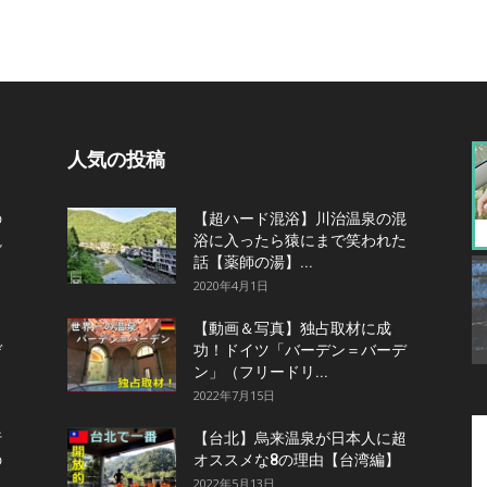
人気の投稿
の
【超ハード混浴】川治温泉の混
観
浴に入ったら猿にまで笑われた
話【薬師の湯】...
2020年4月1日
【動画＆写真】独占取材に成
デ
功！ドイツ「バーデン＝バーデ
ン」（フリードリ...
2022年7月15日
行
【台北】烏来温泉が日本人に超
の
オススメな8の理由【台湾編】
2022年5月13日