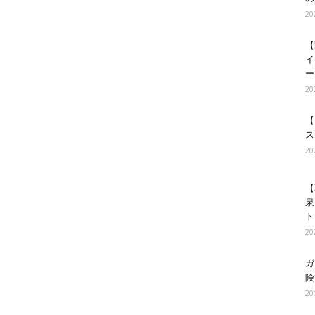
2
【
イ
ー
2
【
ス
2
【
泉
ト
2
ガ
険
2