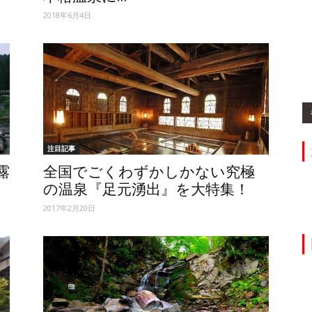
2018年6月4日
ィ】
注目記事
露
全国でごくわずかしかない究極
の温泉『足元湧出』を大特集！
2017年2月20日