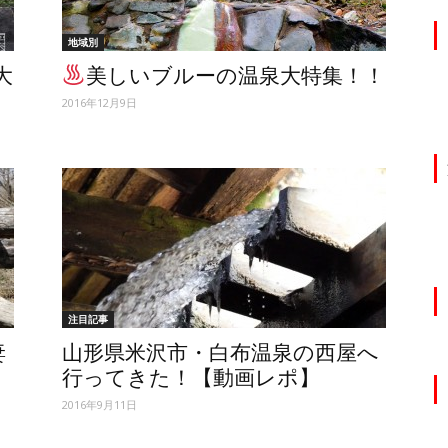
地域別
大
美しいブルーの温泉大特集！！
2016年12月9日
注目記事
妻
山形県米沢市・白布温泉の西屋へ
行ってきた！【動画レポ】
2016年9月11日