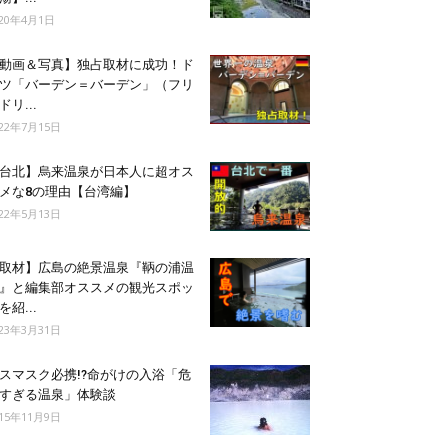
020年4月1日
動画＆写真】独占取材に成功！ド
ツ「バーデン＝バーデン」（フリ
ドリ...
022年7月15日
台北】烏来温泉が日本人に超オス
メな8の理由【台湾編】
022年5月13日
取材】広島の絶景温泉『鞆の浦温
』と編集部オススメの観光スポッ
を紹...
023年3月31日
スマスク必携!?命がけの入浴「危
すぎる温泉」体験談
015年11月9日