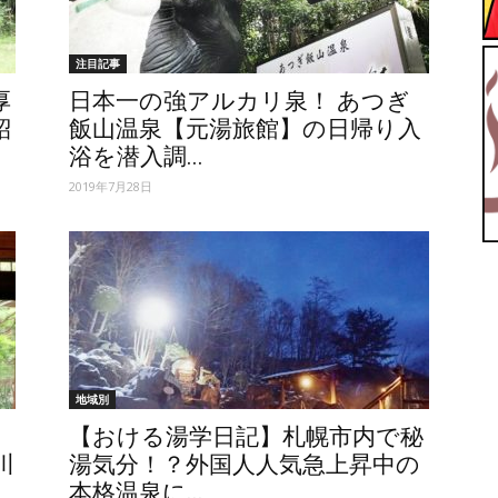
【ユ
注目記事
厚
日本一の強アルカリ泉！ あつぎ
紹
飯山温泉【元湯旅館】の日帰り入
浴を潜入調...
2019年7月28日
ッ
地域別
テ
【おける湯学日記】札幌市内で秘
川
湯気分！？外国人人気急上昇中の
本格温泉に...