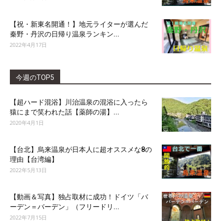
【祝・新東名開通！】地元ライターが選んだ
秦野・丹沢の日帰り温泉ランキン...
2022年4月17日
今週のTOP5
【超ハード混浴】川治温泉の混浴に入ったら
猿にまで笑われた話【薬師の湯】...
2020年4月1日
【台北】烏来温泉が日本人に超オススメな8の
理由【台湾編】
2022年5月13日
【動画＆写真】独占取材に成功！ドイツ「バ
ーデン＝バーデン」（フリードリ...
2022年7月15日