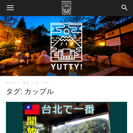
ホーム
タグ
カップル
Yutty!
タグ: カップル
【ユ