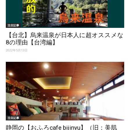
ッ
注目記事
【台北】烏来温泉が日本人に超オススメな
テ
8の理由【台湾編】
2022年5月13日
ィ】
注目記事
静岡の【おふろcafe bijinyu】（旧：美肌