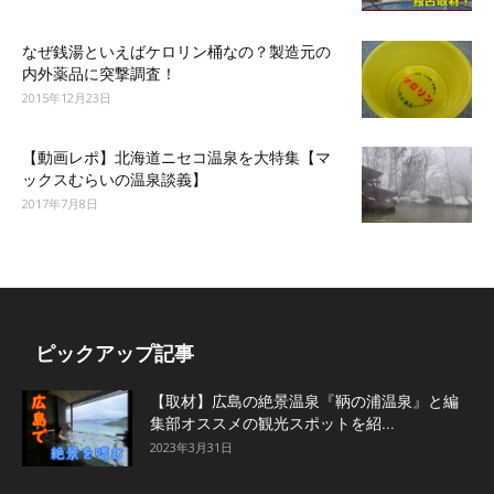
なぜ銭湯といえばケロリン桶なの？製造元の
内外薬品に突撃調査！
2015年12月23日
【動画レポ】北海道ニセコ温泉を大特集【マ
ックスむらいの温泉談義】
2017年7月8日
ピックアップ記事
【取材】広島の絶景温泉『鞆の浦温泉』と編
集部オススメの観光スポットを紹...
2023年3月31日