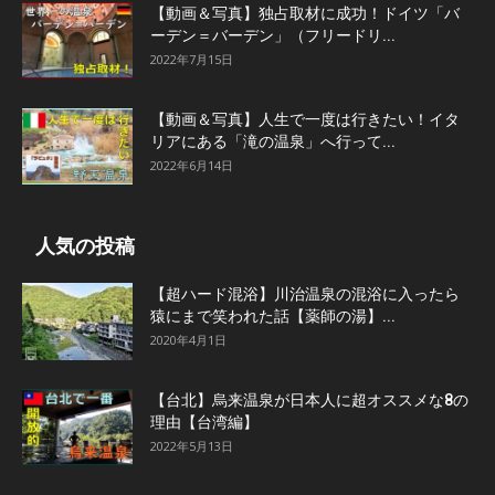
【動画＆写真】独占取材に成功！ドイツ「バ
ーデン＝バーデン」（フリードリ...
2022年7月15日
【動画＆写真】人生で一度は行きたい！イタ
リアにある「滝の温泉」へ行って...
2022年6月14日
人気の投稿
【超ハード混浴】川治温泉の混浴に入ったら
猿にまで笑われた話【薬師の湯】...
2020年4月1日
【台北】烏来温泉が日本人に超オススメな8の
理由【台湾編】
2022年5月13日