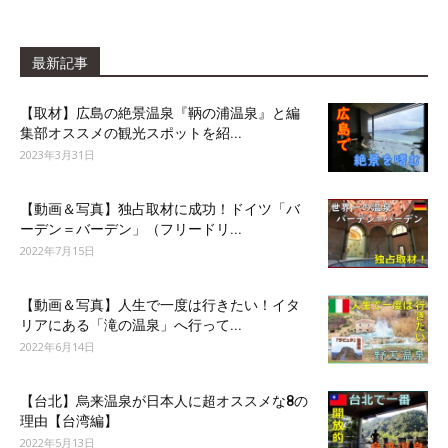
最新記事
【取材】広島の絶景温泉『鞆の浦温泉』と編
集部オススメの観光スポットを紹...
2023年3月31日
【動画＆写真】独占取材に成功！ドイツ「バ
ーデン＝バーデン」（フリードリ...
2022年7月15日
【動画＆写真】人生で一度は行きたい！イタ
リアにある「滝の温泉」へ行って...
2022年6月14日
【台北】烏来温泉が日本人に超オススメな8の
理由【台湾編】
2022年5月13日