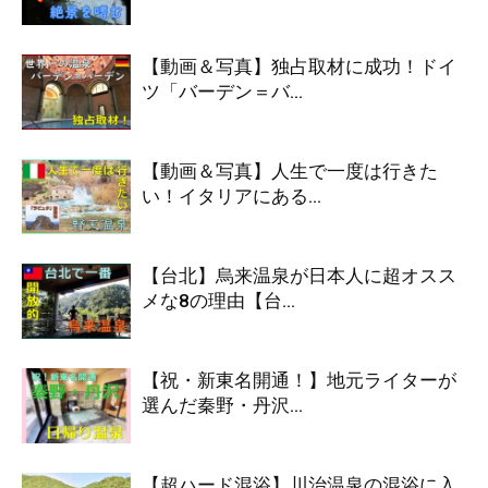
【動画＆写真】独占取材に成功！ドイ
ツ「バーデン＝バ...
【動画＆写真】人生で一度は行きた
い！イタリアにある...
【台北】烏来温泉が日本人に超オスス
メな8の理由【台...
【祝・新東名開通！】地元ライターが
選んだ秦野・丹沢...
【超ハード混浴】川治温泉の混浴に入