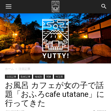
ホーム
注目記事
Yutty!
注目記事
取材記事
地域別
関東
埼玉県
お風呂 カフェが女の子で話
題「おふろcafe utatane」に
【ユ
行ってきた