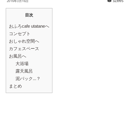
2016年3月16日
323995
ッ
目次
おふろcafe utataneへ
コンセプト
テ
おしゃれ空間へ
カフェスペース
お風呂へ
ィ】
大浴場
露天風呂
泥パック...？
まとめ