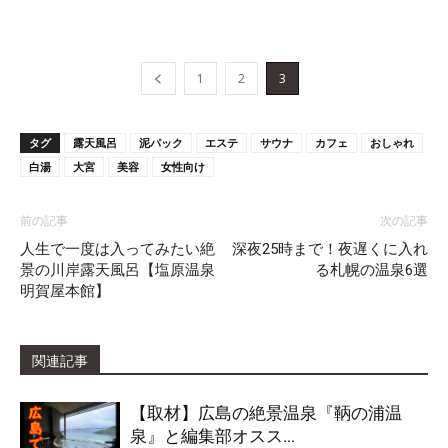
1
2
3
タグ
露天風呂
泥パック
エステ
サウナ
カフェ
おしゃれ
白湯
大宮
美容
女性向け
前の記事
次の記事
人生で一度は入ってみたい絶
深夜25時まで！夜遅くに入れ
景の川岸露天風呂【塩原温泉
る札幌の温泉6選
明賀屋本館】
関連記事
【取材】広島の絶景温泉『鞆の浦温
泉』と編集部オスス...