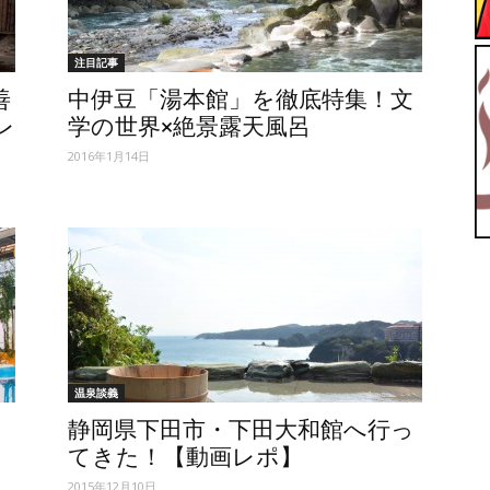
【ユ
注目記事
善
中伊豆「湯本館」を徹底特集！文
レ
学の世界×絶景露天風呂
2016年1月14日
ッ
温泉談義
テ
リ
静岡県下田市・下田大和館へ行っ
てきた！【動画レポ】
2015年12月10日