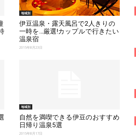
地域別
憧
伊豆温泉・露天風呂で2人きりの
特
一時を…厳選!カップルで行きたい
温泉宿
2015年8月23日
地域別
選
自然を満喫できる伊豆のおすすめ
日帰り温泉5選
2015年8月17日