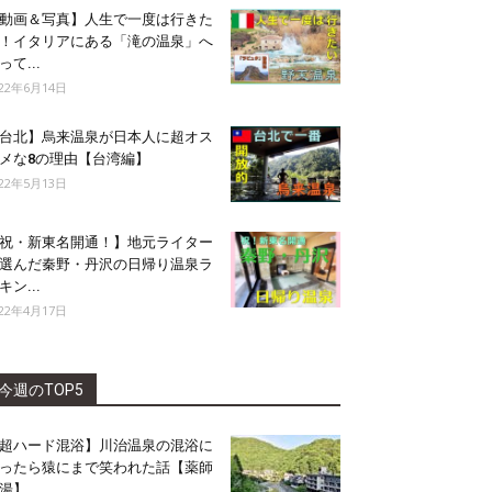
動画＆写真】人生で一度は行きた
！イタリアにある「滝の温泉」へ
って...
022年6月14日
台北】烏来温泉が日本人に超オス
メな8の理由【台湾編】
022年5月13日
祝・新東名開通！】地元ライター
選んだ秦野・丹沢の日帰り温泉ラ
キン...
022年4月17日
今週のTOP5
超ハード混浴】川治温泉の混浴に
ったら猿にまで笑われた話【薬師
湯】...