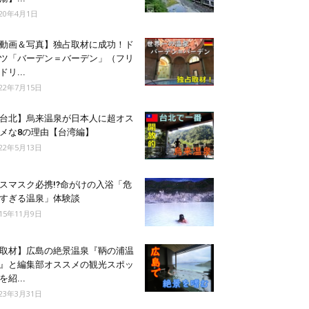
020年4月1日
動画＆写真】独占取材に成功！ド
ツ「バーデン＝バーデン」（フリ
ドリ...
022年7月15日
台北】烏来温泉が日本人に超オス
メな8の理由【台湾編】
022年5月13日
スマスク必携!?命がけの入浴「危
すぎる温泉」体験談
015年11月9日
取材】広島の絶景温泉『鞆の浦温
』と編集部オススメの観光スポッ
を紹...
023年3月31日