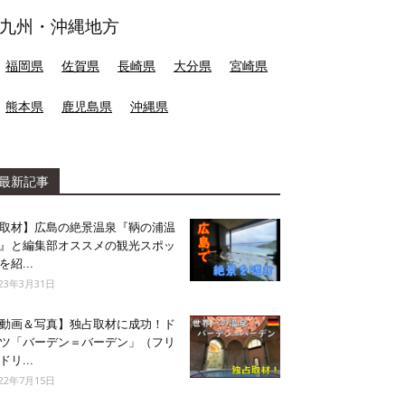
九州・沖縄地方
福岡県
佐賀県
長崎県
大分県
宮崎県
熊本県
鹿児島県
沖縄県
最新記事
取材】広島の絶景温泉『鞆の浦温
』と編集部オススメの観光スポッ
を紹...
023年3月31日
動画＆写真】独占取材に成功！ド
ツ「バーデン＝バーデン」（フリ
ドリ...
022年7月15日