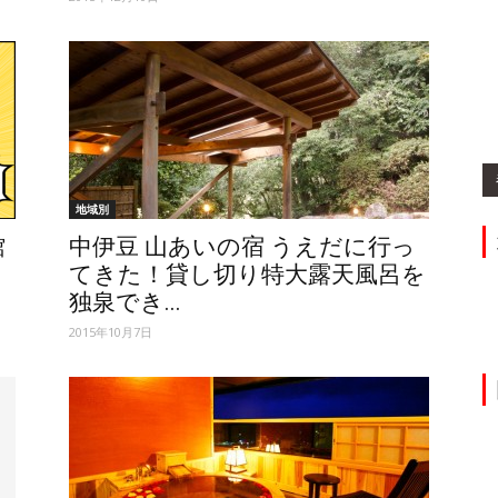
ィ】
地域別
館
中伊豆 山あいの宿 うえだに行っ
てきた！貸し切り特大露天風呂を
独泉でき...
2015年10月7日