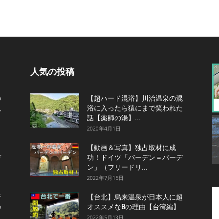
人気の投稿
の
【超ハード混浴】川治温泉の混
観
浴に入ったら猿にまで笑われた
話【薬師の湯】...
2020年4月1日
【動画＆写真】独占取材に成
デ
功！ドイツ「バーデン＝バーデ
ン」（フリードリ...
2022年7月15日
行
【台北】烏来温泉が日本人に超
の
オススメな8の理由【台湾編】
2022年5月13日