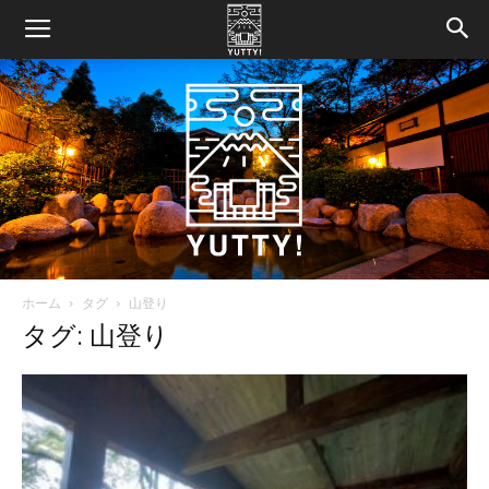
ホーム
タグ
山登り
Yutty!
タグ: 山登り
【ユ