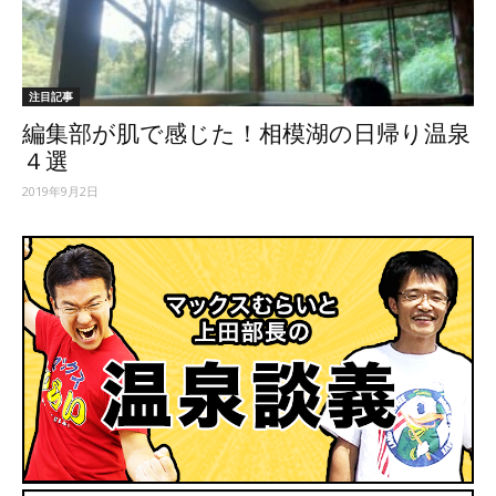
ッ
注目記事
編集部が肌で感じた！相模湖の日帰り温泉
テ
４選
2019年9月2日
ィ】