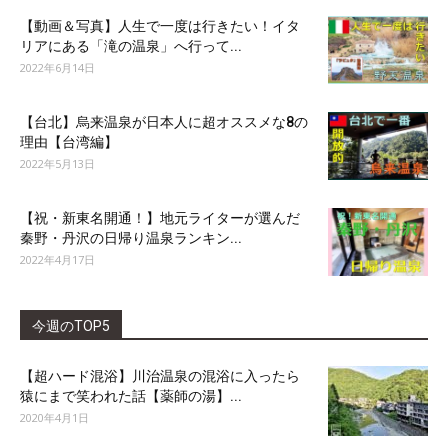
【動画＆写真】人生で一度は行きたい！イタ
リアにある「滝の温泉」へ行って...
2022年6月14日
【台北】烏来温泉が日本人に超オススメな8の
理由【台湾編】
2022年5月13日
【祝・新東名開通！】地元ライターが選んだ
秦野・丹沢の日帰り温泉ランキン...
2022年4月17日
今週のTOP5
【超ハード混浴】川治温泉の混浴に入ったら
猿にまで笑われた話【薬師の湯】...
2020年4月1日