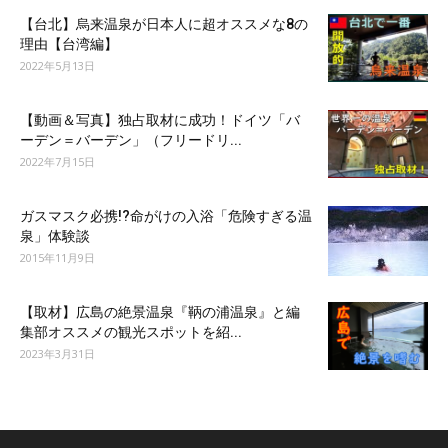
【台北】烏来温泉が日本人に超オススメな8の
理由【台湾編】
2022年5月13日
【動画＆写真】独占取材に成功！ドイツ「バ
ーデン＝バーデン」（フリードリ...
2022年7月15日
ガスマスク必携!?命がけの入浴「危険すぎる温
泉」体験談
2015年11月9日
【取材】広島の絶景温泉『鞆の浦温泉』と編
集部オススメの観光スポットを紹...
2023年3月31日