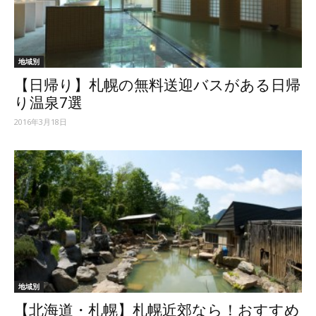
ッ
地域別
【日帰り】札幌の無料送迎バスがある日帰
テ
り温泉7選
2016年3月18日
ィ】
地域別
【北海道・札幌】札幌近郊なら！おすすめ