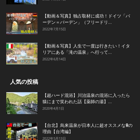
【動画＆写真】独占取材に成功！ドイツ「バ
ーデン＝バーデン」（フリードリ...
2022年7月15日
【動画＆写真】人生で一度は行きたい！イタ
リアにある「滝の温泉」へ行って...
2022年6月14日
人気の投稿
【超ハード混浴】川治温泉の混浴に入ったら
猿にまで笑われた話【薬師の湯】...
2020年4月1日
【台北】烏来温泉が日本人に超オススメな8の
理由【台湾編】
2022年5月13日