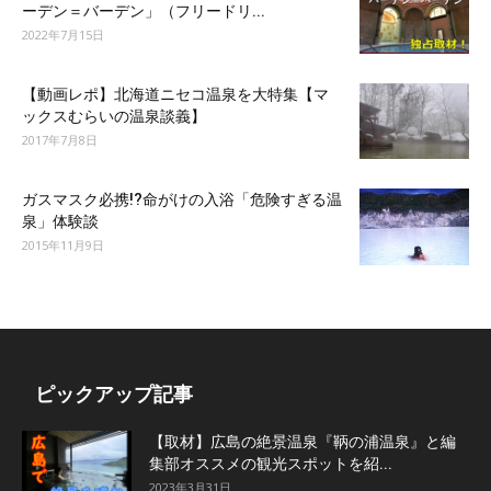
ーデン＝バーデン」（フリードリ...
2022年7月15日
【動画レポ】北海道ニセコ温泉を大特集【マ
ックスむらいの温泉談義】
2017年7月8日
ガスマスク必携!?命がけの入浴「危険すぎる温
泉」体験談
2015年11月9日
ピックアップ記事
【取材】広島の絶景温泉『鞆の浦温泉』と編
集部オススメの観光スポットを紹...
2023年3月31日