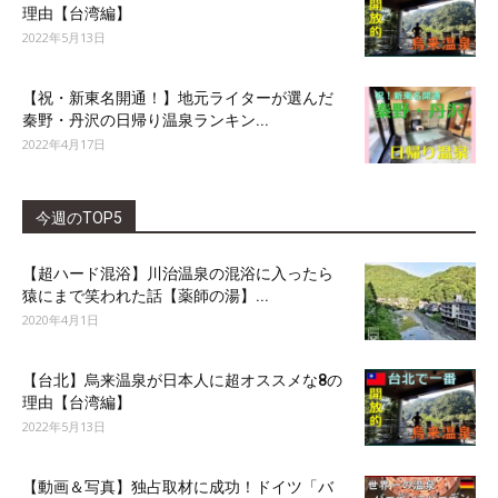
理由【台湾編】
2022年5月13日
【祝・新東名開通！】地元ライターが選んだ
秦野・丹沢の日帰り温泉ランキン...
2022年4月17日
今週のTOP5
【超ハード混浴】川治温泉の混浴に入ったら
猿にまで笑われた話【薬師の湯】...
2020年4月1日
【台北】烏来温泉が日本人に超オススメな8の
理由【台湾編】
2022年5月13日
【動画＆写真】独占取材に成功！ドイツ「バ