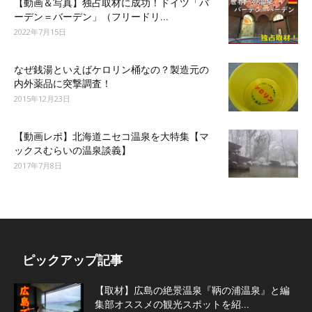
【動画＆写真】独占取材に成功！ドイツ「バ
ーデン＝バーデン」（フリードリ...
2022年7月15日
なぜ銭湯といえばケロリン桶なの？製造元の
内外薬品に突撃調査！
2015年12月23日
【動画レポ】北海道ニセコ温泉を大特集【マ
ックスむらいの温泉談義】
2017年7月8日
ピックアップ記事
【取材】広島の絶景温泉『鞆の浦温泉』と編
集部オススメの観光スポットを紹...