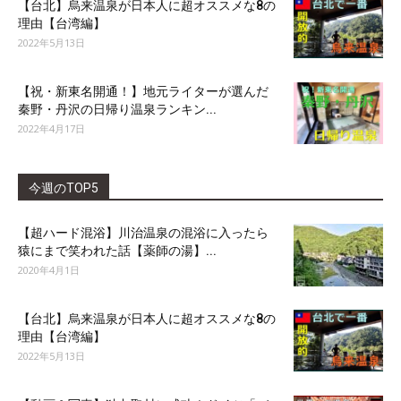
【台北】烏来温泉が日本人に超オススメな8の
理由【台湾編】
2022年5月13日
【祝・新東名開通！】地元ライターが選んだ
秦野・丹沢の日帰り温泉ランキン...
2022年4月17日
今週のTOP5
【超ハード混浴】川治温泉の混浴に入ったら
猿にまで笑われた話【薬師の湯】...
2020年4月1日
【台北】烏来温泉が日本人に超オススメな8の
理由【台湾編】
2022年5月13日