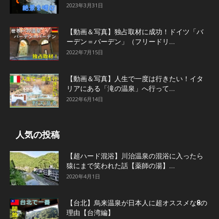
2023年3月31日
【動画＆写真】独占取材に成功！ドイツ「バ
ーデン＝バーデン」（フリードリ...
2022年7月15日
【動画＆写真】人生で一度は行きたい！イタ
リアにある「滝の温泉」へ行って...
2022年6月14日
人気の投稿
【超ハード混浴】川治温泉の混浴に入ったら
猿にまで笑われた話【薬師の湯】...
2020年4月1日
【台北】烏来温泉が日本人に超オススメな8の
理由【台湾編】