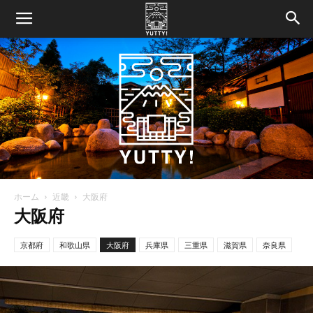
ホーム
近畿
大阪府
Yutty!
大阪府
京都府
和歌山県
大阪府
兵庫県
三重県
滋賀県
奈良県
【ユ