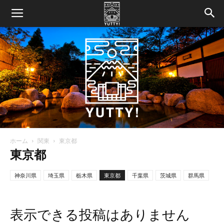
ホーム
関東
東京都
Yutty!
東京都
神奈川県
埼玉県
栃木県
東京都
千葉県
茨城県
群馬県
【ユ
表示できる投稿はありません