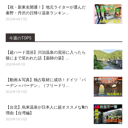
【祝・新東名開通！】地元ライターが選んだ
秦野・丹沢の日帰り温泉ランキン...
2022年4月17日
今週のTOP5
【超ハード混浴】川治温泉の混浴に入ったら
猿にまで笑われた話【薬師の湯】...
2020年4月1日
【動画＆写真】独占取材に成功！ドイツ「バ
ーデン＝バーデン」（フリードリ...
2022年7月15日
【台北】烏来温泉が日本人に超オススメな8の
理由【台湾編】
2022年5月13日