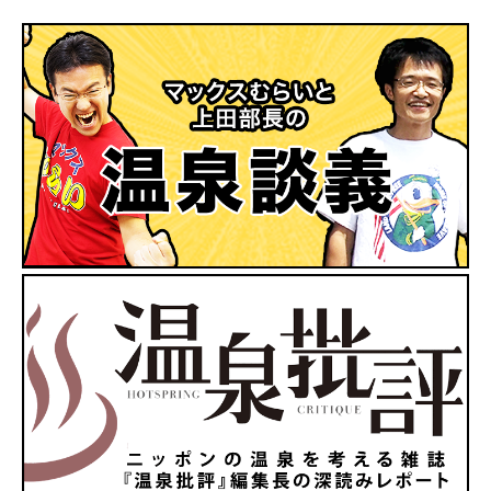
ッ
テ
ィ】