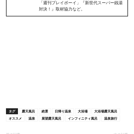
「週刊プレイボーイ」『新世代スーパー銭湯
対決！』取材協力など。
タグ
露天風呂
絶景
日帰り温泉
大浴場
大浴場露天風呂
オススメ
温泉
展望露天風呂
インフィニティ風呂
温泉旅行