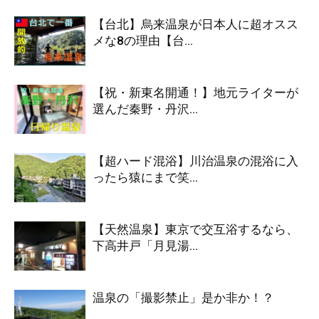
【台北】烏来温泉が日本人に超オスス
メな8の理由【台...
【祝・新東名開通！】地元ライターが
選んだ秦野・丹沢...
【超ハード混浴】川治温泉の混浴に入
ったら猿にまで笑...
【天然温泉】東京で交互浴するなら、
下高井戸「月見湯...
温泉の「撮影禁止」是か非か！？