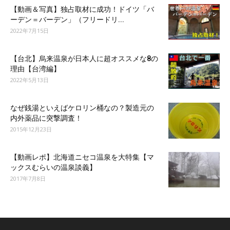
【動画＆写真】独占取材に成功！ドイツ「バ
ーデン＝バーデン」（フリードリ...
2022年7月15日
【台北】烏来温泉が日本人に超オススメな8の
理由【台湾編】
2022年5月13日
なぜ銭湯といえばケロリン桶なの？製造元の
内外薬品に突撃調査！
2015年12月23日
【動画レポ】北海道ニセコ温泉を大特集【マ
ックスむらいの温泉談義】
2017年7月8日