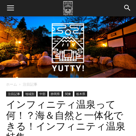
ホーム
注目記事
Yutty!
注目記事
地域別
中部
静岡県
関東
栃木県
インフィニティ温泉って
何！？海＆自然と一体化で
【ユ
きる！インフィニティ温泉