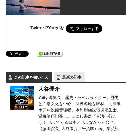
TwitterでYutty!を
この記事を書いた人
最新の記事
大谷優介
Yutty!編集長、歴史トラベルライター。歴史
と入浴文化を中心に世界各地を取材。元温泉
ホテル設備管理者。水利用施設環境衛生士、
温泉健康指導士。えにし書房『台湾へ行こ
う！ 見えてくる日本と見えなかった台湾』
（藤田賀久, 大谷優介／平賀匡）著、集英社