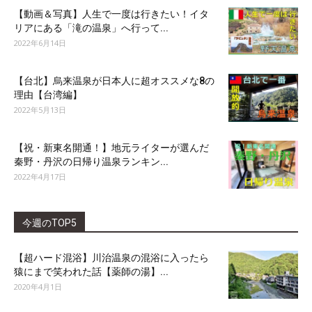
【動画＆写真】人生で一度は行きたい！イタ
リアにある「滝の温泉」へ行って...
2022年6月14日
【台北】烏来温泉が日本人に超オススメな8の
理由【台湾編】
2022年5月13日
【祝・新東名開通！】地元ライターが選んだ
秦野・丹沢の日帰り温泉ランキン...
2022年4月17日
今週のTOP5
【超ハード混浴】川治温泉の混浴に入ったら
猿にまで笑われた話【薬師の湯】...
2020年4月1日