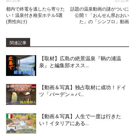
前の記事
次の記事
都内で終電を逃したら寄りた
話題の温泉動画の謎がついに
い！温泉付き格安ホテル5選
公開！「おんせん県おおい
(男性向け)
た」の「シンフロ」動画
関連記事
【取材】広島の絶景温泉『鞆の浦温
泉』と編集部オスス...
【動画＆写真】独占取材に成功！ドイ
ツ「バーデン＝バ...
【動画＆写真】人生で一度は行きた
い！イタリアにある...