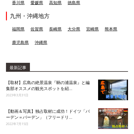
香川県
愛媛県
高知県
徳島県
九州・沖縄地方
福岡県
佐賀県
長崎県
大分県
宮崎県
熊本県
鹿児島県
沖縄県
最新記事
【取材】広島の絶景温泉『鞆の浦温泉』と編
集部オススメの観光スポットを紹...
2023年3月31日
【動画＆写真】独占取材に成功！ドイツ「バ
ーデン＝バーデン」（フリードリ...
2022年7月15日