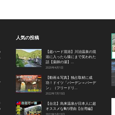
人気の投稿
の
【超ハード混浴】川治温泉の混
観
浴に入ったら猿にまで笑われた
話【薬師の湯】...
2020年4月1日
【動画＆写真】独占取材に成
デ
功！ドイツ「バーデン＝バーデ
ン」（フリードリ...
2022年7月15日
行
【台北】烏来温泉が日本人に超
の
オススメな8の理由【台湾編】
2022年5月13日