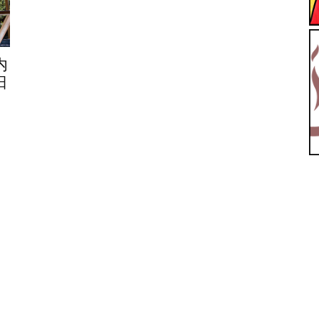
【ユ
内
日
ッ
テ