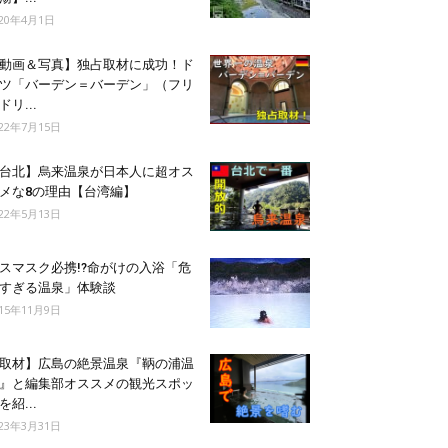
020年4月1日
動画＆写真】独占取材に成功！ド
ツ「バーデン＝バーデン」（フリ
ドリ...
022年7月15日
台北】烏来温泉が日本人に超オス
メな8の理由【台湾編】
022年5月13日
スマスク必携!?命がけの入浴「危
すぎる温泉」体験談
015年11月9日
取材】広島の絶景温泉『鞆の浦温
』と編集部オススメの観光スポッ
を紹...
023年3月31日