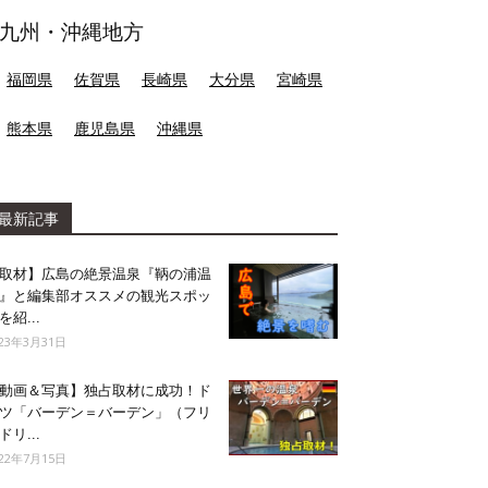
九州・沖縄地方
福岡県
佐賀県
長崎県
大分県
宮崎県
熊本県
鹿児島県
沖縄県
最新記事
取材】広島の絶景温泉『鞆の浦温
』と編集部オススメの観光スポッ
を紹...
023年3月31日
動画＆写真】独占取材に成功！ド
ツ「バーデン＝バーデン」（フリ
ドリ...
022年7月15日