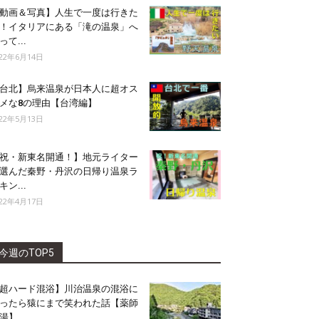
動画＆写真】人生で一度は行きた
！イタリアにある「滝の温泉」へ
って...
022年6月14日
台北】烏来温泉が日本人に超オス
メな8の理由【台湾編】
022年5月13日
祝・新東名開通！】地元ライター
選んだ秦野・丹沢の日帰り温泉ラ
キン...
022年4月17日
今週のTOP5
超ハード混浴】川治温泉の混浴に
ったら猿にまで笑われた話【薬師
湯】...