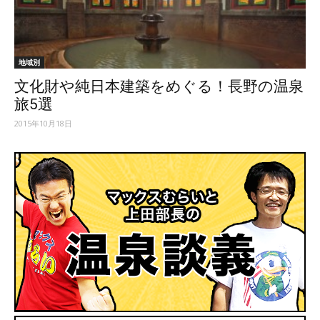
ッ
地域別
文化財や純日本建築をめぐる！長野の温泉
テ
旅5選
2015年10月18日
ィ】