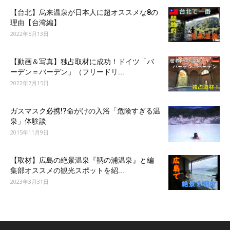
【台北】烏来温泉が日本人に超オススメな8の
理由【台湾編】
2022年5月13日
【動画＆写真】独占取材に成功！ドイツ「バ
ーデン＝バーデン」（フリードリ...
2022年7月15日
ガスマスク必携!?命がけの入浴「危険すぎる温
泉」体験談
2015年11月9日
【取材】広島の絶景温泉『鞆の浦温泉』と編
集部オススメの観光スポットを紹...
2023年3月31日