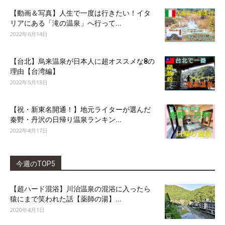
【動画＆写真】人生で一度は行きたい！イタ
リアにある「滝の温泉」へ行って...
2022年6月14日
【台北】烏来温泉が日本人に超オススメな8の
理由【台湾編】
2022年5月13日
【祝・新東名開通！】地元ライターが選んだ
秦野・丹沢の日帰り温泉ランキン...
2022年4月17日
今週のTOP5
【超ハード混浴】川治温泉の混浴に入ったら
猿にまで笑われた話【薬師の湯】...
2020年4月1日