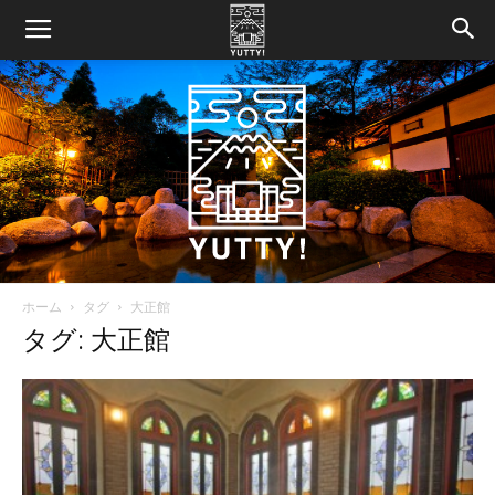
ホーム
タグ
大正館
Yutty!
タグ: 大正館
【ユ