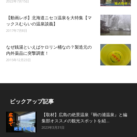
2022年7月15日
【動画レポ】北海道ニセコ温泉を大特集【マ
ックスむらいの温泉談義】
2017年7月8日
なぜ銭湯といえばケロリン桶なの？製造元の
内外薬品に突撃調査！
2015年12月23日
ピックアップ記事
【取材】広島の絶景温泉『鞆の浦温泉』と編
集部オススメの観光スポットを紹...
2023年3月31日