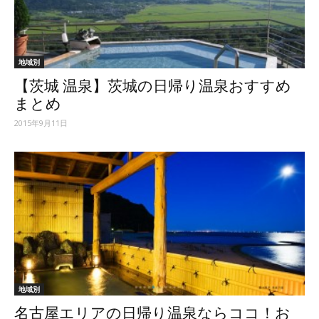
ッ
地域別
【茨城 温泉】茨城の日帰り温泉おすすめ
テ
まとめ
2015年9月11日
ィ】
地域別
名古屋エリアの日帰り温泉ならココ！お