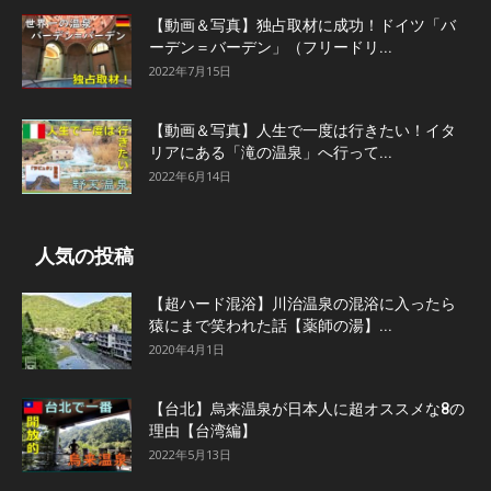
【動画＆写真】独占取材に成功！ドイツ「バ
ーデン＝バーデン」（フリードリ...
2022年7月15日
【動画＆写真】人生で一度は行きたい！イタ
リアにある「滝の温泉」へ行って...
2022年6月14日
人気の投稿
【超ハード混浴】川治温泉の混浴に入ったら
猿にまで笑われた話【薬師の湯】...
2020年4月1日
【台北】烏来温泉が日本人に超オススメな8の
理由【台湾編】
2022年5月13日