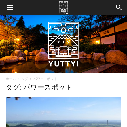
ホーム
タグ
パワースポット
Yutty!
タグ: パワースポット
【ユ