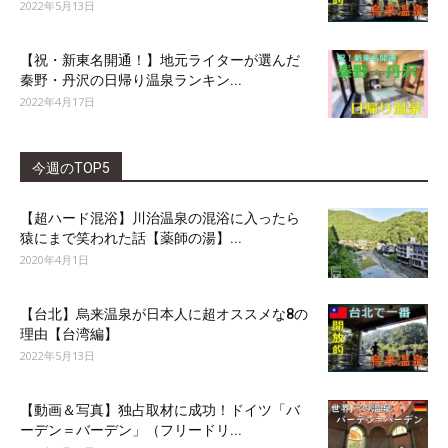
2022年5月13日
【祝・新東名開通！】地元ライターが選んだ
秦野・丹沢の日帰り温泉ランキン...
2022年4月17日
今週のTOP5
【超ハード混浴】川治温泉の混浴に入ったら
猿にまで笑われた話【薬師の湯】...
2020年4月1日
【台北】烏来温泉が日本人に超オススメな8の
理由【台湾編】
2022年5月13日
【動画＆写真】独占取材に成功！ドイツ「バ
ーデン＝バーデン」（フリードリ...