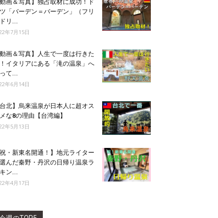
動画＆写真】独占取材に成功！ド
ツ「バーデン＝バーデン」（フリ
ドリ...
022年7月15日
動画＆写真】人生で一度は行きた
！イタリアにある「滝の温泉」へ
って...
022年6月14日
台北】烏来温泉が日本人に超オス
メな8の理由【台湾編】
022年5月13日
祝・新東名開通！】地元ライター
選んだ秦野・丹沢の日帰り温泉ラ
キン...
022年4月17日