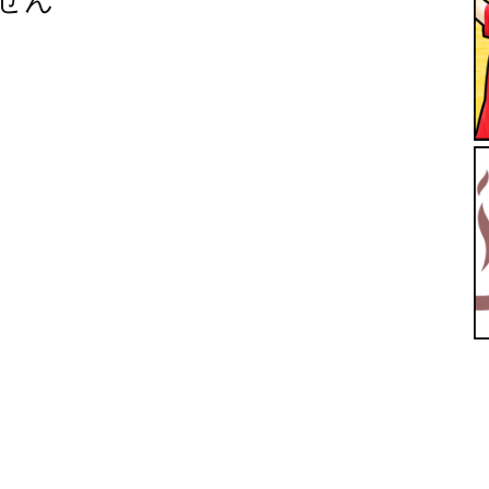
せん
【ユ
ッ
テ