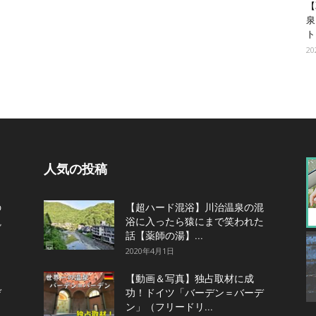
【
泉
ト
2
人気の投稿
の
【超ハード混浴】川治温泉の混
観
浴に入ったら猿にまで笑われた
話【薬師の湯】...
2020年4月1日
【動画＆写真】独占取材に成
デ
功！ドイツ「バーデン＝バーデ
ン」（フリードリ...