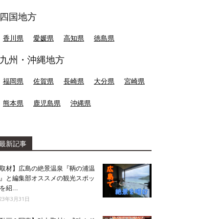
四国地方
香川県
愛媛県
高知県
徳島県
九州・沖縄地方
福岡県
佐賀県
長崎県
大分県
宮崎県
熊本県
鹿児島県
沖縄県
最新記事
取材】広島の絶景温泉『鞆の浦温
』と編集部オススメの観光スポッ
を紹...
023年3月31日