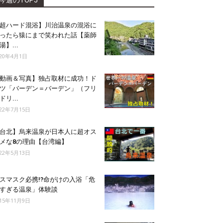
今週のTOP5
超ハード混浴】川治温泉の混浴に
ったら猿にまで笑われた話【薬師
湯】...
020年4月1日
動画＆写真】独占取材に成功！ド
ツ「バーデン＝バーデン」（フリ
ドリ...
022年7月15日
台北】烏来温泉が日本人に超オス
メな8の理由【台湾編】
022年5月13日
スマスク必携!?命がけの入浴「危
すぎる温泉」体験談
015年11月9日