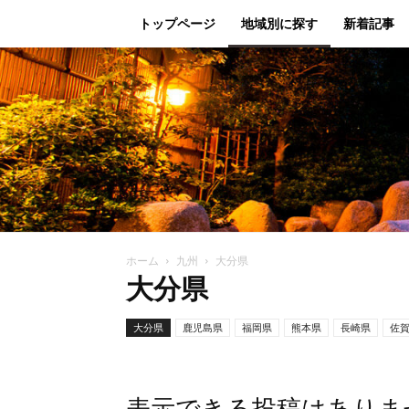
トップページ
地域別に探す
新着記事
ホーム
九州
大分県
大分県
大分県
鹿児島県
福岡県
熊本県
長崎県
佐