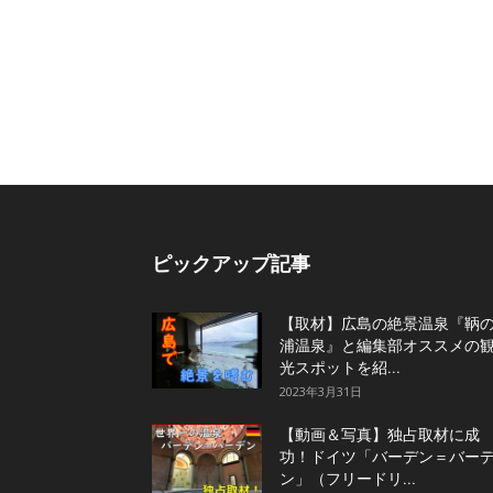
ピックアップ記事
【取材】広島の絶景温泉『鞆
浦温泉』と編集部オススメの
光スポットを紹...
2023年3月31日
【動画＆写真】独占取材に成
功！ドイツ「バーデン＝バー
ン」（フリードリ...