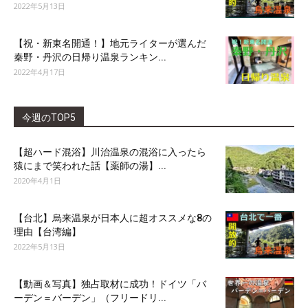
2022年5月13日
【祝・新東名開通！】地元ライターが選んだ
秦野・丹沢の日帰り温泉ランキン...
2022年4月17日
今週のTOP5
【超ハード混浴】川治温泉の混浴に入ったら
猿にまで笑われた話【薬師の湯】...
2020年4月1日
【台北】烏来温泉が日本人に超オススメな8の
理由【台湾編】
2022年5月13日
【動画＆写真】独占取材に成功！ドイツ「バ
ーデン＝バーデン」（フリードリ...