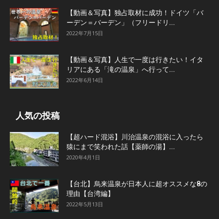
【動画＆写真】独占取材に成功！ドイツ「バ
ーデン＝バーデン」（フリードリ...
2022年7月15日
【動画＆写真】人生で一度は行きたい！イタ
リアにある「滝の温泉」へ行って...
2022年6月14日
人気の投稿
【超ハード混浴】川治温泉の混浴に入ったら
猿にまで笑われた話【薬師の湯】...
2020年4月1日
【台北】烏来温泉が日本人に超オススメな8の
理由【台湾編】
2022年5月13日