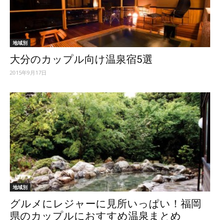
ッ
地域別
大分のカップル向け温泉宿5選
テ
2015年9月17日
ィ】
地域別
グルメにレジャーに見所いっぱい！福岡
県のカップルにおすすめ温泉まとめ