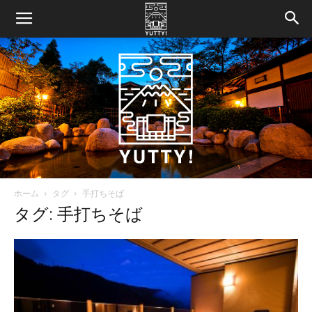
ホーム
タグ
手打ちそば
Yutty!
タグ: 手打ちそば
【ユ