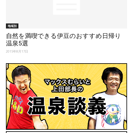
ッ
地域別
自然を満喫できる伊豆のおすすめ日帰り
テ
温泉5選
2015年8月17日
ィ】