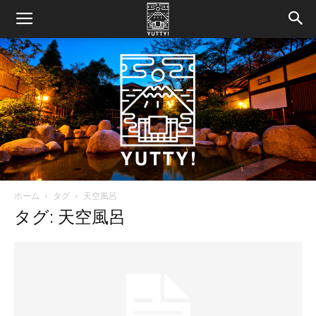
ホーム
タグ
天空風呂
Yutty!
タグ: 天空風呂
【ユ