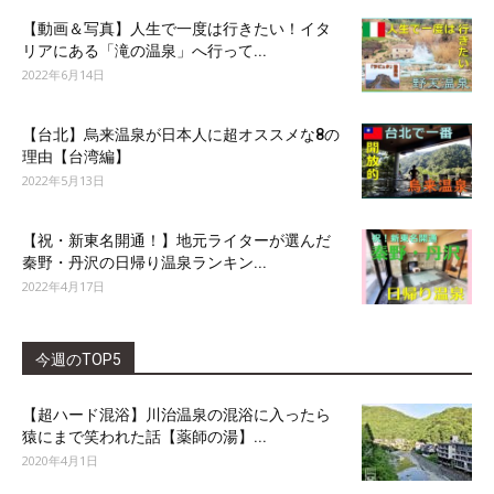
【動画＆写真】人生で一度は行きたい！イタ
リアにある「滝の温泉」へ行って...
2022年6月14日
【台北】烏来温泉が日本人に超オススメな8の
理由【台湾編】
2022年5月13日
【祝・新東名開通！】地元ライターが選んだ
秦野・丹沢の日帰り温泉ランキン...
2022年4月17日
今週のTOP5
【超ハード混浴】川治温泉の混浴に入ったら
猿にまで笑われた話【薬師の湯】...
2020年4月1日