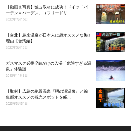
【動画＆写真】独占取材に成功！ドイツ「バ
ーデン＝バーデン」（フリードリ...
2022年7月15日
【台北】烏来温泉が日本人に超オススメな8の
理由【台湾編】
2022年5月13日
ガスマスク必携!?命がけの入浴「危険すぎる温
泉」体験談
2015年11月9日
【取材】広島の絶景温泉『鞆の浦温泉』と編
集部オススメの観光スポットを紹...
2023年3月31日