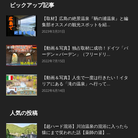
ピックアップ記事
【取材】広島の絶景温泉『鞆の浦温泉』と編
集部オススメの観光スポットを紹...
2023年3月31日
【動画＆写真】独占取材に成功！ドイツ「バ
ーデン＝バーデン」（フリードリ...
2022年7月15日
【動画＆写真】人生で一度は行きたい！イタ
リアにある「滝の温泉」へ行って...
2022年6月14日
人気の投稿
【超ハード混浴】川治温泉の混浴に入ったら
猿にまで笑われた話【薬師の湯】...