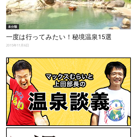
ッ
未分類
一度は行ってみたい！秘境温泉15選
テ
2015年11月6日
ィ】