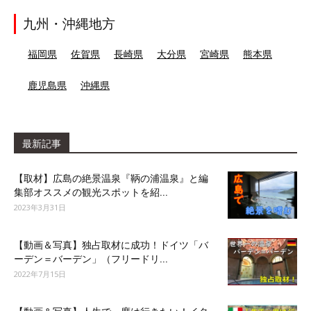
九州・沖縄地方
福岡県
佐賀県
長崎県
大分県
宮崎県
熊本県
鹿児島県
沖縄県
最新記事
【取材】広島の絶景温泉『鞆の浦温泉』と編
集部オススメの観光スポットを紹...
2023年3月31日
【動画＆写真】独占取材に成功！ドイツ「バ
ーデン＝バーデン」（フリードリ...
2022年7月15日