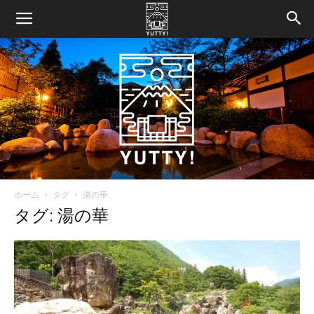
ホーム
タグ
湯の華
Yutty!
タグ: 湯の華
【ユ