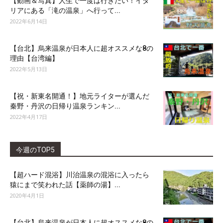
【動画＆写真】人生で一度は行きたい！イタ
リアにある「滝の温泉」へ行って...
2022年6月14日
【台北】烏来温泉が日本人に超オススメな8の
理由【台湾編】
2022年5月13日
【祝・新東名開通！】地元ライターが選んだ
秦野・丹沢の日帰り温泉ランキン...
2022年4月17日
今週のTOP5
【超ハード混浴】川治温泉の混浴に入ったら
猿にまで笑われた話【薬師の湯】...
2020年4月1日
【台北】烏来温泉が日本人に超オススメな8の