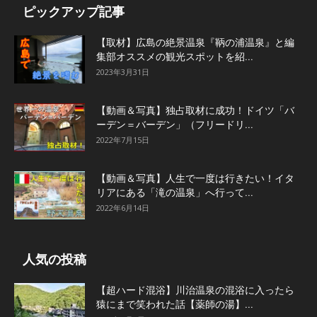
ピックアップ記事
【取材】広島の絶景温泉『鞆の浦温泉』と編
集部オススメの観光スポットを紹...
2023年3月31日
【動画＆写真】独占取材に成功！ドイツ「バ
ーデン＝バーデン」（フリードリ...
2022年7月15日
【動画＆写真】人生で一度は行きたい！イタ
リアにある「滝の温泉」へ行って...
2022年6月14日
人気の投稿
【超ハード混浴】川治温泉の混浴に入ったら
猿にまで笑われた話【薬師の湯】...