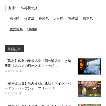
九州・沖縄地方
福岡県
佐賀県
長崎県
大分県
宮崎県
熊本県
鹿児島県
沖縄県
最新記事
【取材】広島の絶景温泉『鞆の浦温泉』と編
集部オススメの観光スポットを紹...
2023年3月31日
【動画＆写真】独占取材に成功！ドイツ「バ
ーデン＝バーデン」（フリードリ...
2022年7月15日