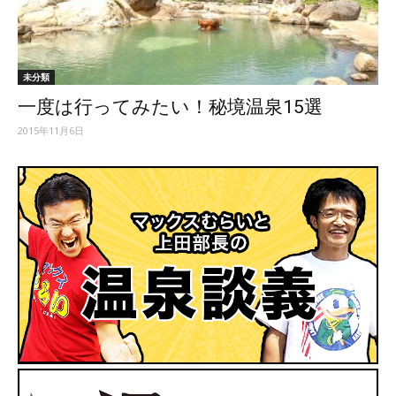
ッ
未分類
一度は行ってみたい！秘境温泉15選
テ
2015年11月6日
ィ】