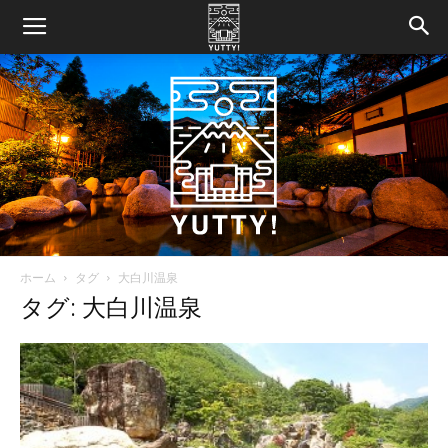
ホーム
タグ
大白川温泉
Yutty!
タグ: 大白川温泉
【ユ