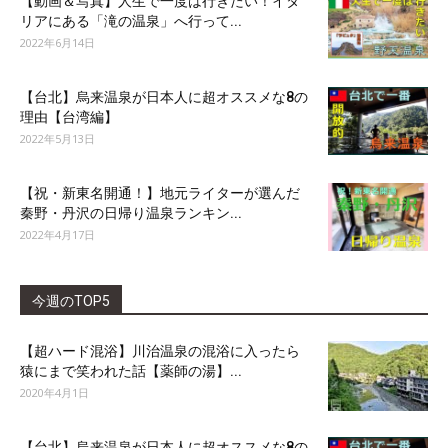
【動画＆写真】人生で一度は行きたい！イタ
リアにある「滝の温泉」へ行って...
2022年6月14日
【台北】烏来温泉が日本人に超オススメな8の
理由【台湾編】
2022年5月13日
【祝・新東名開通！】地元ライターが選んだ
秦野・丹沢の日帰り温泉ランキン...
2022年4月17日
今週のTOP5
【超ハード混浴】川治温泉の混浴に入ったら
猿にまで笑われた話【薬師の湯】...
2020年4月1日
【台北】烏来温泉が日本人に超オススメな8の