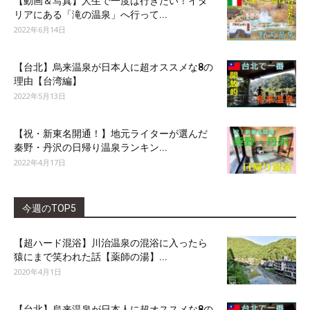
【動画＆写真】人生で一度は行きたい！イタ
リアにある「滝の温泉」へ行って...
2022年6月14日
【台北】烏来温泉が日本人に超オススメな8の
理由【台湾編】
2022年5月13日
【祝・新東名開通！】地元ライターが選んだ
秦野・丹沢の日帰り温泉ランキン...
2022年4月17日
今週のTOP5
【超ハード混浴】川治温泉の混浴に入ったら
猿にまで笑われた話【薬師の湯】...
2020年4月1日
【台北】烏来温泉が日本人に超オススメな8の