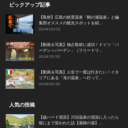
ピックアップ記事
【取材】広島の絶景温泉『鞆の浦温泉』と編
集部オススメの観光スポットを紹...
2023年3月31日
【動画＆写真】独占取材に成功！ドイツ「バ
ーデン＝バーデン」（フリードリ...
2022年7月15日
【動画＆写真】人生で一度は行きたい！イタ
リアにある「滝の温泉」へ行って...
2022年6月14日
人気の投稿
【超ハード混浴】川治温泉の混浴に入ったら
猿にまで笑われた話【薬師の湯】...