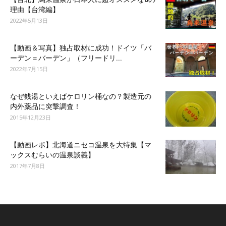
理由【台湾編】
2022年5月13日
【動画＆写真】独占取材に成功！ドイツ「バ
ーデン＝バーデン」（フリードリ...
2022年7月15日
なぜ銭湯といえばケロリン桶なの？製造元の
内外薬品に突撃調査！
2015年12月23日
【動画レポ】北海道ニセコ温泉を大特集【マ
ックスむらいの温泉談義】
2017年7月8日