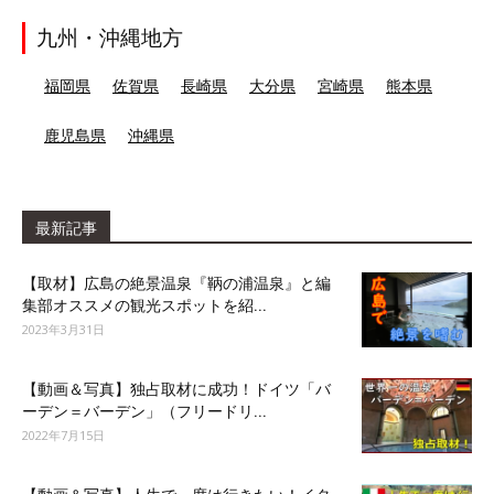
九州・沖縄地方
福岡県
佐賀県
長崎県
大分県
宮崎県
熊本県
鹿児島県
沖縄県
最新記事
【取材】広島の絶景温泉『鞆の浦温泉』と編
集部オススメの観光スポットを紹...
2023年3月31日
【動画＆写真】独占取材に成功！ドイツ「バ
ーデン＝バーデン」（フリードリ...
2022年7月15日