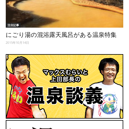
ッ
注目記事
にごり湯の混浴露天風呂がある温泉特集
テ
2015年10月14日
ィ】