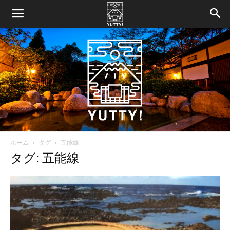
ホーム
タグ
五能線
Yutty!
タグ: 五能線
【ユ