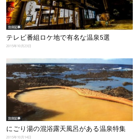
ッ
注目記事
テレビ番組ロケ地で有名な温泉5選
テ
2015年10月23日
ィ】
注目記事
にごり湯の混浴露天風呂がある温泉特集
2015年10月14日