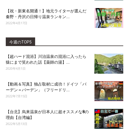
【祝・新東名開通！】地元ライターが選んだ
秦野・丹沢の日帰り温泉ランキン...
2022年4月17日
今週のTOP5
【超ハード混浴】川治温泉の混浴に入ったら
猿にまで笑われた話【薬師の湯】...
2020年4月1日
【動画＆写真】独占取材に成功！ドイツ「バ
ーデン＝バーデン」（フリードリ...
2022年7月15日
【台北】烏来温泉が日本人に超オススメな8の
理由【台湾編】
2022年5月13日