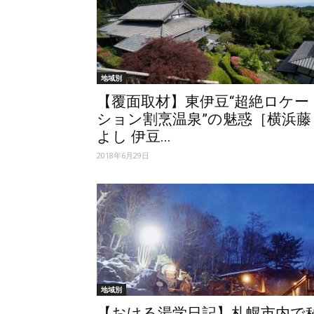
地域別
【覆面取材】東伊豆“超絶ロケー
ション割烹温泉”の魅惑［横浜藤
よし 伊豆...
2018年6月29日
地域別
【おける湯学日記】札幌市内で