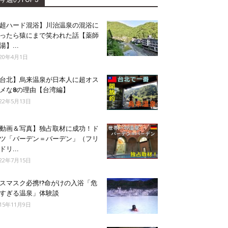
超ハード混浴】川治温泉の混浴に
ったら猿にまで笑われた話【薬師
湯】...
020年4月1日
台北】烏来温泉が日本人に超オス
メな8の理由【台湾編】
022年5月13日
動画＆写真】独占取材に成功！ド
ツ「バーデン＝バーデン」（フリ
ドリ...
022年7月15日
スマスク必携!?命がけの入浴「危
すぎる温泉」体験談
015年11月9日