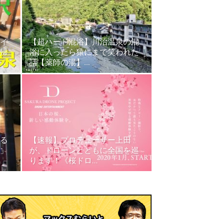
イ
【超ハード混浴】川治温泉の混
帰
浴に入ったら猿にまで笑われた
話【薬師の湯】...
る
【速報】プロデューサー上田
」
が、ドローンとともに全国を巡
ります！《桜ドロ...