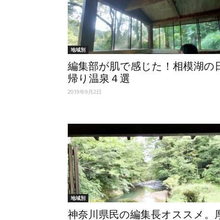
地域別
編集部が肌で感じた！相模湖の
帰り温泉４選
2019年9月2日
地域別
神奈川県民の編集長オススメ。