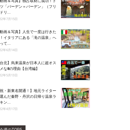
動画＆写真】独占取材に成功！ド
ツ「バーデン＝バーデン」（フリ
ドリ...
022年7月15日
動画＆写真】人生で一度は行きた
！イタリアにある「滝の温泉」へ
って...
022年6月14日
台北】烏来温泉が日本人に超オス
メな8の理由【台湾編】
022年5月13日
祝・新東名開通！】地元ライター
選んだ秦野・丹沢の日帰り温泉ラ
キン...
022年4月17日
今週のTOP5