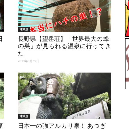
ィ】
地域別
日
長野県【望岳荘】「世界最大の蜂
の巣」が見られる温泉に行ってき
た
2019年8月19日
地域別
厚
日本一の強アルカリ泉！ あつぎ