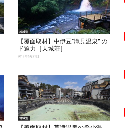
地域別
【覆面取材】中伊豆“滝見温泉” の
ド迫力［天城荘］
2018年6月21日
地域別
秘
【覆面取材】草津温泉の希少湯