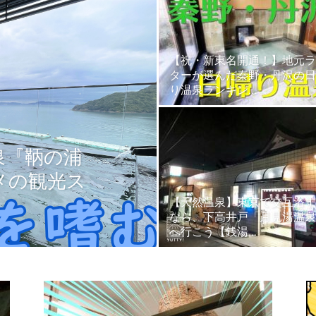
【ユ
【祝・新東名開通！】地元ラ
ターが選んだ秦野・丹沢の日
り温泉ランキン...
ッ
泉『鞆の浦
メの観光ス
【天然温泉】東京で交互浴す
なら、下高井戸「月見湯温泉
へ行こう【銭湯...
テ