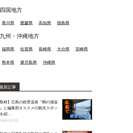
四国地方
香川県
愛媛県
高知県
徳島県
九州・沖縄地方
福岡県
佐賀県
長崎県
大分県
宮崎県
熊本県
鹿児島県
沖縄県
最新記事
取材】広島の絶景温泉『鞆の浦温
』と編集部オススメの観光スポッ
を紹...
023年3月31日