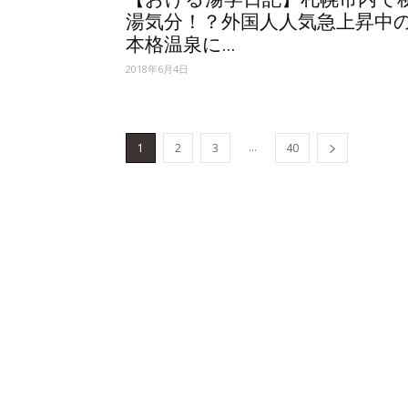
湯気分！？外国人人気急上昇中
本格温泉に...
2018年6月4日
...
1
2
3
40