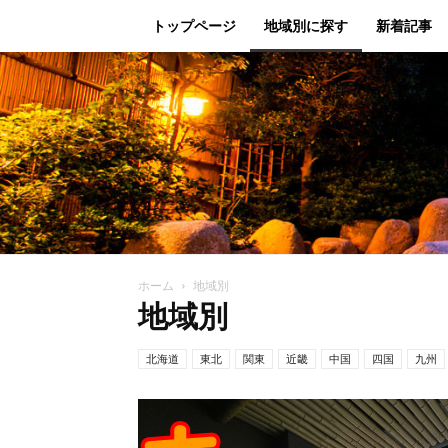
トップページ
地域別に探す
新着記事
ホーム
地域別
地域別
北海道
東北
関東
近畿
中国
四国
九州