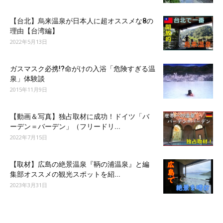
【台北】烏来温泉が日本人に超オススメな8の
理由【台湾編】
2022年5月13日
ガスマスク必携!?命がけの入浴「危険すぎる温
泉」体験談
2015年11月9日
【動画＆写真】独占取材に成功！ドイツ「バ
ーデン＝バーデン」（フリードリ...
2022年7月15日
【取材】広島の絶景温泉『鞆の浦温泉』と編
集部オススメの観光スポットを紹...
2023年3月31日