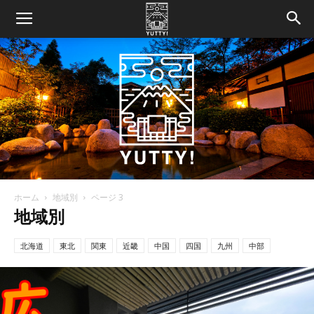
ホーム
地域別
ページ 3
Yutty!
地域別
北海道
東北
関東
近畿
中国
四国
九州
中部
【ユ