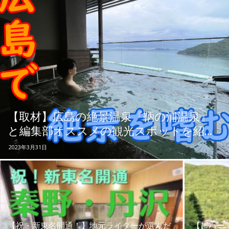
ッ
テ
ィ】
【取材】広島の絶景温泉『鞆の浦温泉』
と編集部オススメの観光スポットを紹...
2023年3月31日
【祝・新東名開通！】地元ライターが選んだ
【超ハー