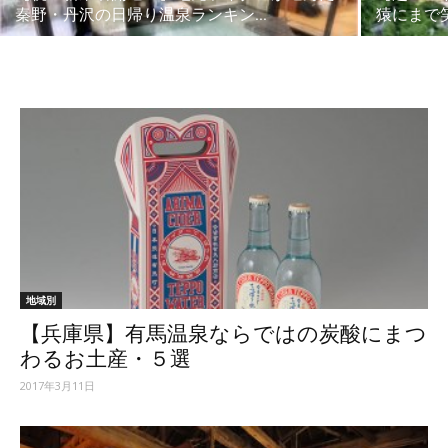
秦野・丹沢の日帰り温泉ランキン...
猿にまで笑
地域別
【兵庫県】有馬温泉ならではの炭酸にまつ
わるお土産・５選
2017年3月11日