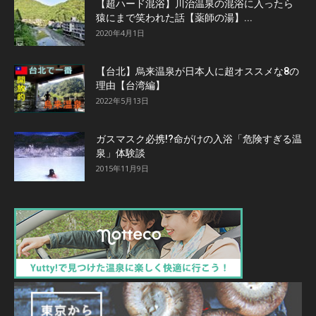
【超ハード混浴】川治温泉の混浴に入ったら
猿にまで笑われた話【薬師の湯】...
2020年4月1日
【台北】烏来温泉が日本人に超オススメな8の
理由【台湾編】
2022年5月13日
ガスマスク必携!?命がけの入浴「危険すぎる温
泉」体験談
2015年11月9日