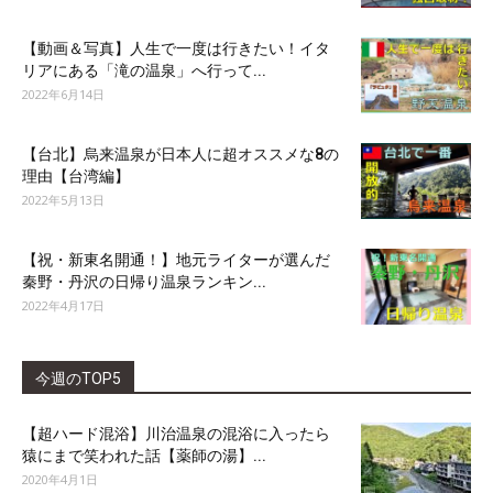
【動画＆写真】人生で一度は行きたい！イタ
リアにある「滝の温泉」へ行って...
2022年6月14日
【台北】烏来温泉が日本人に超オススメな8の
理由【台湾編】
2022年5月13日
【祝・新東名開通！】地元ライターが選んだ
秦野・丹沢の日帰り温泉ランキン...
2022年4月17日
今週のTOP5
【超ハード混浴】川治温泉の混浴に入ったら
猿にまで笑われた話【薬師の湯】...
2020年4月1日