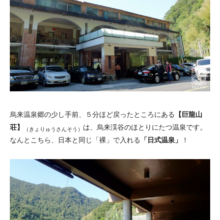
烏来温泉郷の少し手前、５分ほど戻ったところにある
【巨龍山
荘】
は、烏来渓谷のほとりにたつ温泉です。
（きょりゅうさんそう）
なんとこちら、日本と同じ「裸」で入れる
「日式温泉」
！