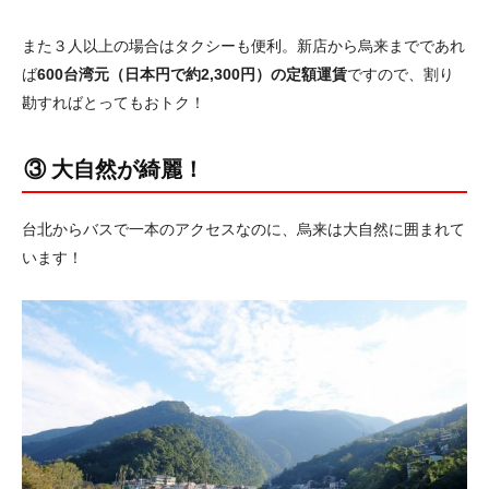
また３人以上の場合はタクシーも便利。新店から烏来までであれ
ば
600台湾元（日本円で約2,300円）の定額運賃
ですので、割り
勘すればとってもおトク！
③ 大自然が綺麗！
台北からバスで一本のアクセスなのに、烏来は大自然に囲まれて
います！