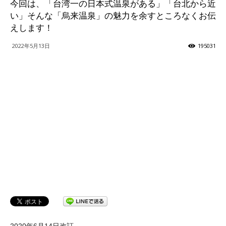
今回は、「台湾一の日本式温泉がある」「台北から近
い」そんな「烏来温泉」の魅力を余すところなくお伝
ッ
えします！
2022年5月13日
195031
テ
ィ】