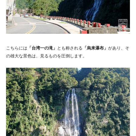
こちらには
「台湾一の滝」
とも称される
「烏来瀑布」
があり、そ
の雄大な景色は、見るものを圧倒します。