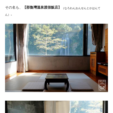
その名も、
【那魯灣溫泉渡假飯店】
（なろわんおんせんとかはんて
。
ん）