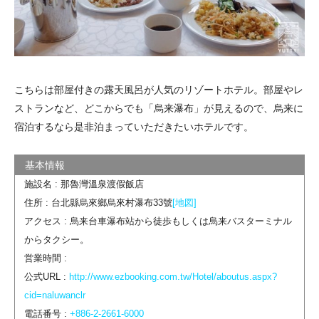
こちらは部屋付きの露天風呂が人気のリゾートホテル。部屋やレ
ストランなど、どこからでも「烏来瀑布」が見えるので、烏来に
宿泊するなら是非泊まっていただきたいホテルです。
施設名 : 那魯灣溫泉渡假飯店
住所 : 台北縣烏來鄉烏來村瀑布33號
[地図]
アクセス : 烏来台車瀑布站から徒歩もしくは烏来バスターミナル
からタクシー。
営業時間 :
公式URL :
http://www.ezbooking.com.tw/Hotel/aboutus.aspx?
cid=naluwanclr
電話番号 :
+886-2-2661-6000