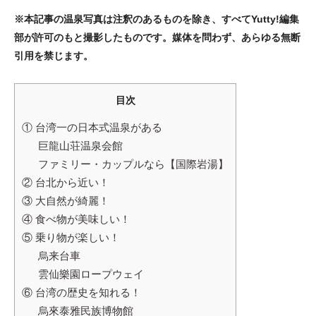
※本記事の温泉写真は注釈のあるものを除き、すべてYutty!編集
部が許可のもと撮影したものです。媒体を問わず、あらゆる無断
引用を禁じます。
目次
① 台湾一の日本式温泉がある
巨龍山荘温泉会館
ファミリー・カップルなら【国際岩湯】
② 台北から近い！
③ 大自然が綺麗！
④ 食べ物が美味しい！
⑤ 乗り物が楽しい！
烏来台車
雲仙樂園ロープウェイ
⑥ 台湾の歴史を知れる！
烏來泰雅民族博物館