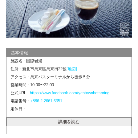
施設名 : 国際岩湯
住所 : 新北市烏來區烏來街22號
[地図]
アクセス : 烏来バスターミナルから徒歩５分
営業時間 : 10:00〜22:00
公式URL :
https://www.facebook.com/yentownhotspring
電話番号 :
+886-2-2661-6351
定休日 :
詳細を読む