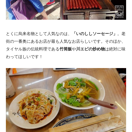
とくに烏来名物として人気なのは、
「いのししソーセージ」
。老
街の一番奥にあるお店が最も人気なお店らしいです。そのほか、
タイヤル族の伝統料理である
竹筒飯
や
川エビの炒め物
は絶対に味
わってほしいです！