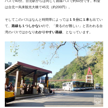
バスで40分。台北駅からは同じく路線バスで約60分です。料金
は台北ー烏来観光大橋で45元（約200円）。
そしてこのバスはなんと時間帯によっては
１５分に１本
も出てい
て、
路線も１つしかない
ので、「乗るのが難しい」と言われる台
湾のバスではかなり
わかりやすい路線
、となっています。