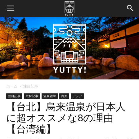
ホーム
注目記事
Yutty!
注目記事
取材記事
温泉雑学
海外
アジア
【台北】烏来温泉が日本人
に超オススメな8の理由
【ユ
【台湾編】