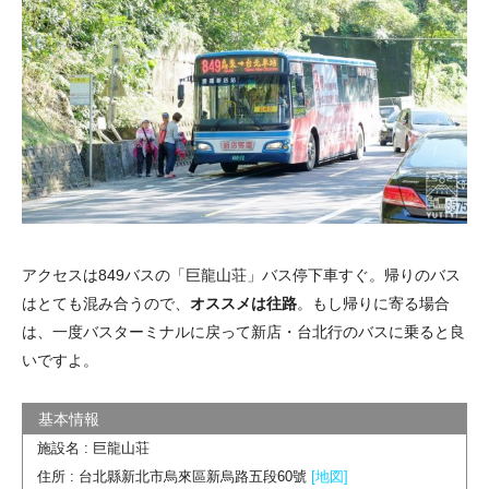
アクセスは849バスの「巨龍山荘」バス停下車すぐ。帰りのバス
はとても混み合うので、
オススメは往路
。もし帰りに寄る場合
は、一度バスターミナルに戻って新店・台北行のバスに乗ると良
いですよ。
施設名 : 巨龍山荘
住所 : 台北縣新北市烏來區新烏路五段60號
[地図]