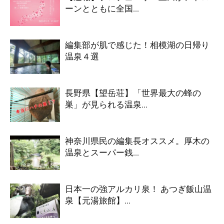
ーンとともに全国...
編集部が肌で感じた！相模湖の日帰り
温泉４選
長野県【望岳荘】「世界最大の蜂の
巣」が見られる温泉...
神奈川県民の編集長オススメ。厚木の
温泉とスーパー銭...
日本一の強アルカリ泉！ あつぎ飯山温
泉【元湯旅館】...