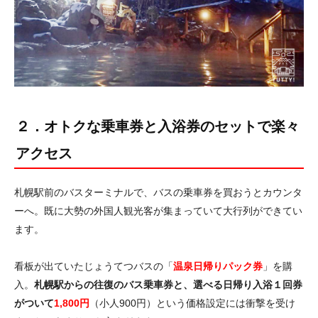
２．オトクな乗車券と入浴券のセットで楽々
アクセス
札幌駅前のバスターミナルで、バスの乗車券を買おうとカウンタ
ーへ。既に大勢の外国人観光客が集まっていて大行列ができてい
ます。
看板が出ていたじょうてつバスの「
温泉日帰りパック券
」を購
入。
札幌駅からの往復のバス乗車券と、選べる日帰り入浴１回券
がついて
1,800円
（小人900円）という価格設定には衝撃を受け