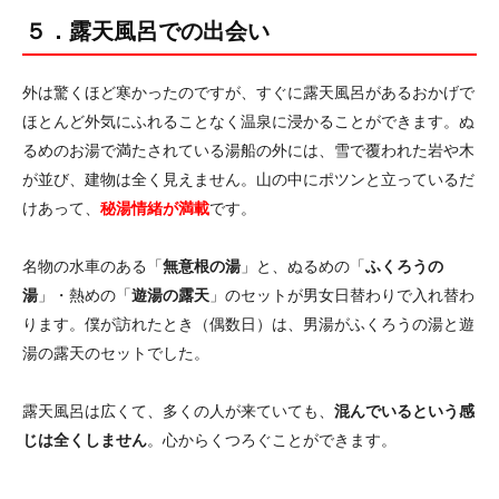
５．露天風呂での出会い
外は驚くほど寒かったのですが、すぐに露天風呂があるおかげで
ほとんど外気にふれることなく温泉に浸かることができます。ぬ
るめのお湯で満たされている湯船の外には、雪で覆われた岩や木
が並び、建物は全く見えません。山の中にポツンと立っているだ
けあって、
秘湯情緒が満載
です。
名物の水車のある「
無意根の湯
」と、ぬるめの「
ふくろうの
湯
」・熱めの「
遊湯の露天
」のセットが男女日替わりで入れ替わ
ります。僕が訪れたとき（偶数日）は、男湯がふくろうの湯と遊
湯の露天のセットでした。
露天風呂は広くて、多くの人が来ていても、
混んでいるという感
じは全くしません
。心からくつろぐことができます。