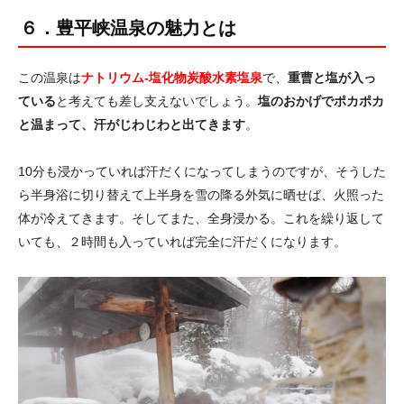
６．豊平峡温泉の魅力とは
この温泉は
ナトリウム‐塩化物炭酸水素塩泉
で、
重曹と塩が入っ
ている
と考えても差し支えないでしょう。
塩のおかげでポカポカ
と温まって、汗がじわじわと出てきます
。
10分も浸かっていれば汗だくになってしまうのですが、そうした
ら半身浴に切り替えて上半身を雪の降る外気に晒せば、火照った
体が冷えてきます。そしてまた、全身浸かる。これを繰り返して
いても、２時間も入っていれば完全に汗だくになります。