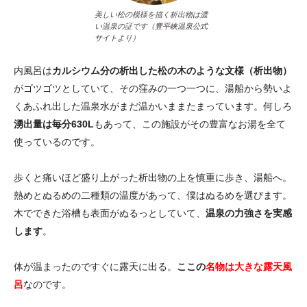
美しい松の模様を描く析出物は濃
い温泉の証です（
豊平峡温泉公式
サイト
より）
内風呂は
カルシウム分の析出した松の木のような文様（析出物）
がゴツゴツとしていて、その窪みの一つ一つに、湯船から勢いよ
くあふれ出した温泉水がまだ温かいままたまっています。何しろ
湧出量は毎分630L
もあって、この施設がその豊富なお湯を全て
使っているのです。
歩くと痛いほど盛り上がった析出物の上を慎重に歩き、湯船へ。
熱めとぬるめの二種類の温度があって、僕はぬるめを選びます。
木でできた浴槽も表面がぬるっとしていて、
温泉の力強さを実感
します
。
体が温まったのですぐに露天に出る。
ここの
名物は大きな露天風
呂
なのです。