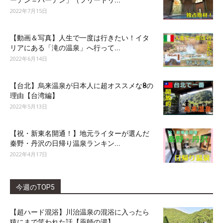
ーデン＝バーデン」（フリードリ...
2022年7月15日
【動画＆写真】人生で一度は行きたい！イタ
リアにある「滝の温泉」へ行って...
2022年6月14日
【台北】烏来温泉が日本人に超オススメな8の
理由【台湾編】
2022年5月13日
【祝・新東名開通！】地元ライターが選んだ
秦野・丹沢の日帰り温泉ランキン...
2022年4月17日
今週のTOP5
【超ハード混浴】川治温泉の混浴に入ったら
猿にまで笑われた話【薬師の湯】...