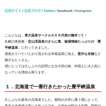
公式サイト
/
公式ブログ
/
Twitter
/
facebook
/
Instagram
こんにちは、
東大温泉サークルＯＫＲ代表の橋本
です！
札幌の奥座敷・
定山渓温泉のさらに奥
、
秘湯情緒たっぷりの
「
豊
平峡温泉
」に行ってきました。
源泉がドバドバとかけ流される本格温泉に加え、
意外な名物
など
魅力もたくさん。
僕にとっては久しぶりの訪問となる今回の旅、外国人に大人気に
なっている理由も探ります。
１．北海道で一番行きたかった豊平峡温泉
久しぶりの真冬の北海道でした。都内の大学に通う僕にとって、
真冬の北海道は実に８年ぶりです。小学生の時の３年間、両親の