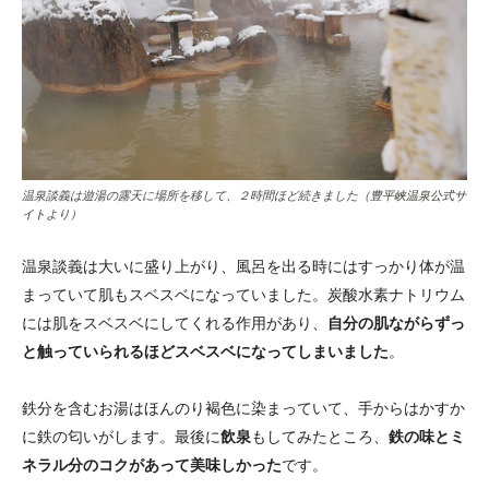
温泉談義は遊湯の露天に場所を移して、２時間ほど続きました（
豊平峡温泉公式サ
イト
より）
温泉談義は大いに盛り上がり、風呂を出る時にはすっかり体が温
まっていて肌もスベスベになっていました。炭酸水素ナトリウム
には肌をスベスベにしてくれる作用があり、
自分の肌ながらずっ
と触っていられるほどスベスベになってしまいました
。
鉄分を含むお湯はほんのり褐色に染まっていて、手からはかすか
に鉄の匂いがします。最後に
飲泉
もしてみたところ、
鉄の味とミ
ネラル分のコクがあって美味しかった
です。