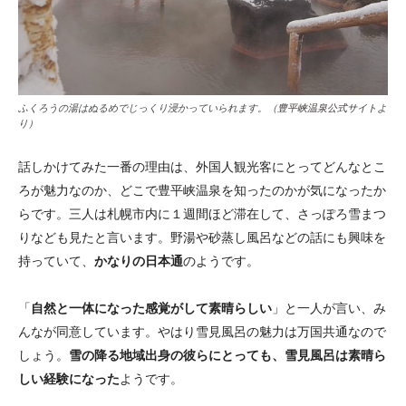
ふくろうの湯はぬるめでじっくり浸かっていられます。（
豊平峡温泉公式サイト
よ
り）
話しかけてみた一番の理由は、外国人観光客にとってどんなとこ
ろが魅力なのか、どこで豊平峡温泉を知ったのかが気になったか
らです。三人は札幌市内に１週間ほど滞在して、さっぽろ雪まつ
りなども見たと言います。野湯や砂蒸し風呂などの話にも興味を
持っていて、
かなりの日本通
のようです。
「
自然と一体になった感覚がして素晴らしい
」と一人が言い、み
んなが同意しています。やはり雪見風呂の魅力は万国共通なので
しょう。
雪の降る地域出身の彼らにとっても、雪見風呂は素晴ら
しい経験になった
ようです。