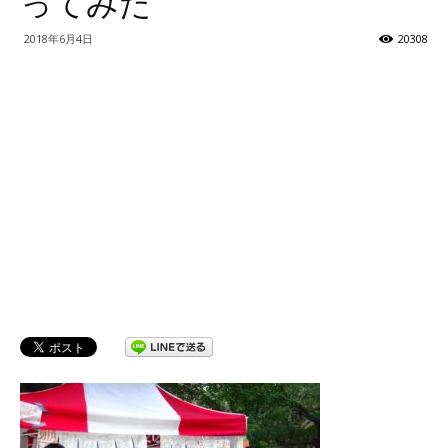
ってみた
ッ
2018年6月4日
20308
テ
ィ】