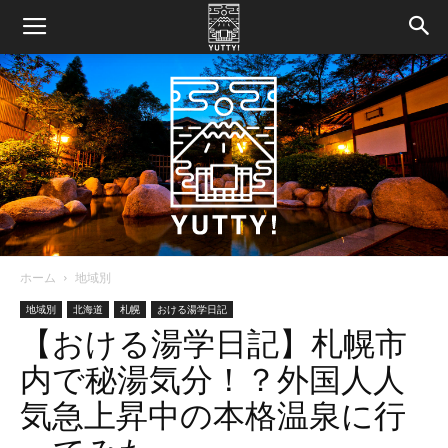
ホーム
地域別
Yutty!
地域別
北海道
札幌
おける湯学日記
【おける湯学日記】札幌市
内で秘湯気分！？外国人人
【ユ
気急上昇中の本格温泉に行