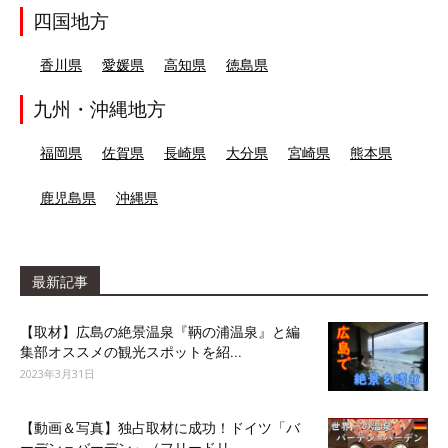
四国地方
香川県
愛媛県
高知県
徳島県
九州・沖縄地方
福岡県
佐賀県
長崎県
大分県
宮崎県
熊本県
鹿児島県
沖縄県
最新記事
【取材】広島の絶景温泉『鞆の浦温泉』と編
集部オススメの観光スポットを紹...
2023年3月31日
【動画＆写真】独占取材に成功！ドイツ「バ