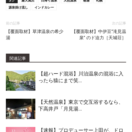
タグ
露天風呂
日帰り温泉
天然温泉
秘湯
札幌
源泉掛け流し
インドカレー
前の記事
次の記事
【覆面取材】草津温泉の希少
【覆面取材】中伊豆“滝見温
湯
泉” のド迫力［天城荘］
関連記事
【超ハード混浴】川治温泉の混浴に入
ったら猿にまで笑...
【天然温泉】東京で交互浴するなら、
下高井戸「月見湯...
【速報】プロデューサー上田が、ドロ