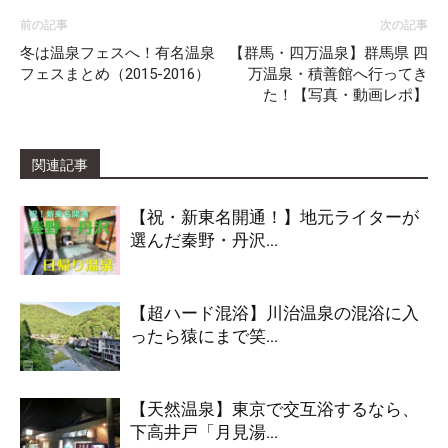
前の記事
次の記事
冬は温泉フェスへ！有名温泉
【群馬・四万温泉】群馬県 四
フェスまとめ（2015-2016）
万温泉・積善館へ行ってき
た！【写真・動画レポ】
関連記事
【祝・新東名開通！】地元ライターが
選んだ秦野・丹沢...
【超ハード混浴】川治温泉の混浴に入
ったら猿にまで笑...
【天然温泉】東京で交互浴するなら、
下高井戸「月見湯...