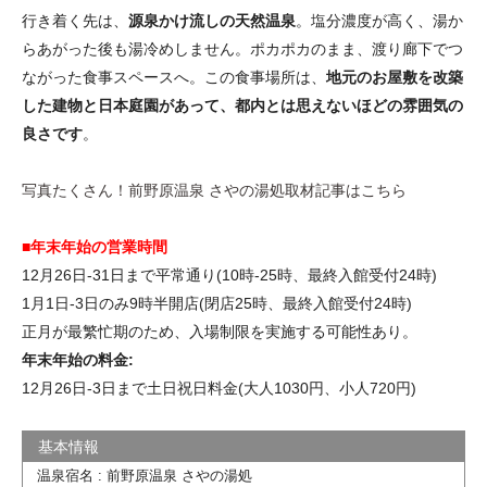
行き着く先は、
源泉かけ流しの天然温泉
。塩分濃度が高く、湯か
らあがった後も湯冷めしません。ポカポカのまま、渡り廊下でつ
ながった食事スペースへ。この食事場所は、
地元のお屋敷を改築
した建物と日本庭園があって、都内とは思えないほどの雰囲気の
良さです
。
写真たくさん！前野原温泉 さやの湯処取材記事はこちら
■年末年始の営業時間
12月26日-31日まで平常通り(10時-25時、最終入館受付24時)
1月1日-3日のみ9時半開店(閉店25時、最終入館受付24時)
正月が最繁忙期のため、入場制限を実施する可能性あり。
年末年始の料金:
12月26日-3日まで土日祝日料金(大人1030円、小人720円)
温泉宿名 : 前野原温泉 さやの湯処