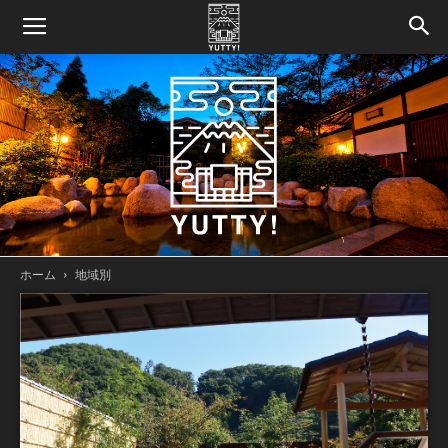
ホーム
地域別
Yutty!
【ユ