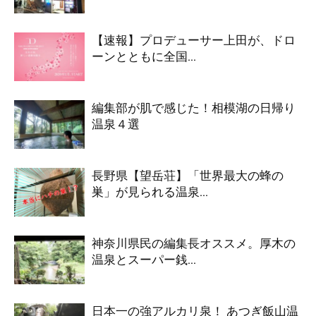
【速報】プロデューサー上田が、ドロ
ーンとともに全国...
編集部が肌で感じた！相模湖の日帰り
温泉４選
長野県【望岳荘】「世界最大の蜂の
巣」が見られる温泉...
神奈川県民の編集長オススメ。厚木の
温泉とスーパー銭...
日本一の強アルカリ泉！ あつぎ飯山温