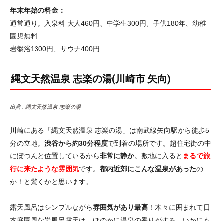
年末年始の料金：
通常通り。入泉料 大人460円、中学生300円、子供180年、幼稚
園児無料
岩盤浴1300円、サウナ400円
縄文天然温泉 志楽の湯(川崎市 矢向)
出典 :
縄文天然温泉 志楽の湯
川崎にある「縄文天然温泉 志楽の湯」は南武線矢向駅から徒歩5
分の立地。
渋谷から約30分程度
で到着の場所です。超住宅街の中
にぽつんと位置しているから
非常に静か
。敷地に入ると
まるで旅
行に来たような雰囲気
です。
都内近郊にこんな温泉があった
の
か！と驚くかと思います。
露天風呂はシンプルながら
雰囲気があり最高
！木々に囲まれて日
本庭園風な岩風呂露天は、ほのかに温泉の香りがする、いかにも