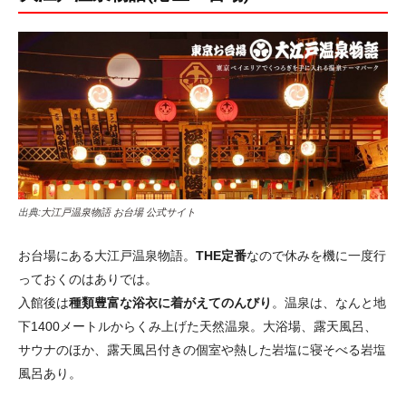
出典:
大江戸温泉物語 お台場 公式サイト
お台場にある大江戸温泉物語。
THE定番
なので休みを機に一度行
っておくのはありでは。
入館後は
種類豊富な浴衣に着がえてのんびり
。温泉は、なんと地
下1400メートルからくみ上げた天然温泉。大浴場、露天風呂、
サウナのほか、露天風呂付きの個室や熱した岩塩に寝そべる岩塩
風呂あり。