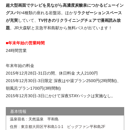
超大型画面でテレビを見ながら高濃度炭酸泉につかるビューイン
グスパ
や4種類の座れる岩盤浴。ほか
リラクゼーションスペース
が充実
していて、
TV付きのリクライニングチェアで漫画読み放
題
。JR大森駅と京急平和島駅から無料バスが出ています！
■年末年始の営業時間
24時間営業
年末年始の料金
2015年12月28日-31日の間、休日料金 大人2100円
2015年12月30日-3日限定 深夜はや湯プラン2500円(2時間制)、
朝風呂プラン1700円(3時間制)
2015年12月30日-3日にかけて深夜STAYパックは実施なし。
温泉宿名 : 天然温泉 平和島
住所 :
東京都大田区平和島1-1-1 ビッグファン平和島2F