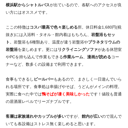
横浜駅からシャトルバス
が出ているので、各駅へのアクセスが良
い方にはオススメです。
ここの特徴は
コスパ最高で色々楽しめる
所。休日料金1,680円(税
抜き)には入浴料・タオル・館内着はもちろん、
岩盤浴もセッ
ト
。岩盤浴も6種類あり、温度が違う岩盤浴や
プラネタリウムの
岩盤浴
を楽しめます。更には
リクライニングソファ
がある休憩室
やPCを持ち込んで作業もできる
作業ルーム
、
漫画が読める
コー
ナーなど、数多くの設備まで利用できます。
食事もできるし
ビールバー
もあるので、まさしく一日遊んでいら
れる場所です。食事処は串揚げやそば、うどんがメインの料理。
実際に食べた中では
鴨そばが凄く美味しかった
です！値段も普通
の居酒屋レベルでリーズナブルです。
客層は家族連れやカップルが多い
ですが、
館内が広い
ので混んで
いても各設備はストレス無く楽しめると思います。