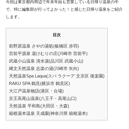
今回は東京都内周辺で年末年始も営業している日帰り温泉の中
で、特に編集部が行ってよかった！と感じた日帰り温泉をご紹介
します。
目次
前野原温泉 さやの湯処(板橋区 赤羽)
宮前平源泉 湯けむりの庄(川崎市 宮前平)
武蔵小山温泉 清水湯(品川区 武蔵小山)
縄文天然温泉 志楽の湯(川崎市 矢向)
天然温泉Spa Laqua(スパ ラクーア 文京区 後楽園)
RAKU SPA 鶴見(横浜市 鶴見区)
大江戸温泉物語(港区・台場)
京王高尾山温泉(八王子・高尾山口)
天然温泉 平和島(大田区・大森)
箱根湯本温泉 天成園(神奈川県 箱根湯本)