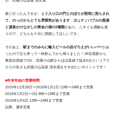
が、武蔵小山温泉 清水湯。
夜に行ったんですが、まず
入り口の門とのぼりが照明に照らされ
て、のっけからとても雰囲気があります
。湯は
ナノバブルの黒湯
と源泉かけながしの黄金の湯の2種類
があり、ニオイも感触も違
うので、どちらも十分に堪能してほしいです。
そのあと、
駅までのみちに輸入ビールの品ぞろえがいいバー
があ
ったので立ち寄って一杯飲んでから帰りました！JR目黒駅から
東急目黒線で3分、武蔵小山駅からほぼ直線で徒歩5分というアク
セスの良さも武蔵小山温泉 清水湯をすすめたいポイントです！
■年末年始の営業時間
2015年12月28日〜2016年1月1日 12時〜24時まで営業
2016年1月2日〜3日 8時〜24時まで営業
2016年1月4日 12時〜24時まで営業
以降、通常営業