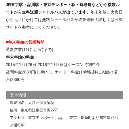
JR東京駅・品川駅・東京テレポート駅・錦糸町などから複数ル
ートから無料送迎シャトルバスが出ています。
年末年始、大晦日
から元旦にかけては無料シャトルバスが終夜運転！詳しくは
公式
サイト
を参考にしてください。
■年末年始の営業時間
通常営業(11時-翌9時まで)
年末年始の料金：
2015年12月26日-2016年1月3日はシーズン特別料金
昼間料金2880円(11時〜)、ナイター料金(18時以降に入館の場
合)2380円
温泉宿名 : 大江戸温泉物語
住所 :
東京都江東区青海2-57
アクセス : 東京テレポート、品川、東京、錦糸町より無料送迎バ
ス運行中