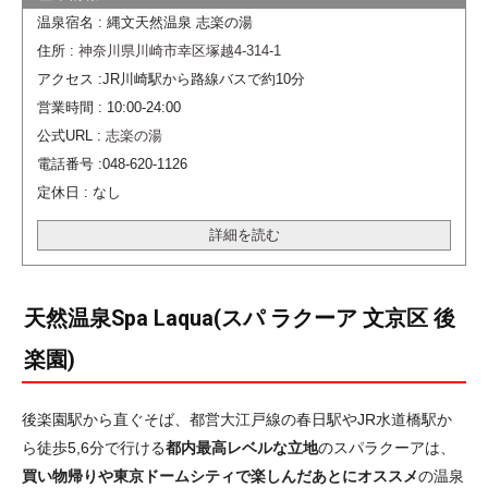
温泉宿名 : 縄文天然温泉 志楽の湯
住所 :
神奈川県川崎市幸区塚越4-314-1
アクセス :JR川崎駅から路線バスで約10分
営業時間 : 10:00-24:00
公式URL :
志楽の湯
電話番号 :048-620-1126
定休日 : なし
詳細を読む
天然温泉Spa Laqua(スパ ラクーア 文京区 後
楽園)
後楽園駅から直ぐそば、都営大江戸線の春日駅やJR水道橋駅か
ら徒歩5,6分で行ける
都内最高レベルな立地
のスパラクーアは、
買い物帰りや東京ドームシティで楽しんだあとにオススメ
の温泉