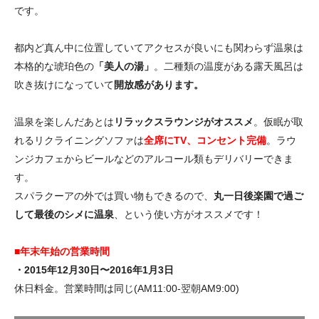
です。
都内ど真ん中に位置していてアクセスが良いにも関わらず温泉は
本格的な琥珀色の
「美人の湯」
。二種類の温度がある露天風呂は
吹き抜けになっていて
開放感があります。
温泉を楽しんだあとは
リラックスラウンジがオススメ
。仮眠が取
れるリクライニングソファは
全席にTV、コンセント完備
。ラウ
ンジカフェからビールなどのアルコール類もデリバリーできま
す。
スパラクーアの外では買い物もできるので、
丸一日後楽園で過ご
して最後のシメに温泉
、という使い方がオススメです！
■年末年始の営業時間
・2015年12月30日〜2016年1月3日
休日料金。営業時間は同じ(AM11:00-翌朝AM9:00)