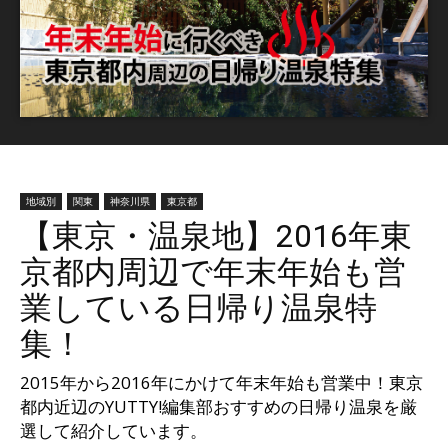
ッ
テ
地域別
関東
神奈川県
東京都
ィ】
【東京・温泉地】2016年東
京都内周辺で年末年始も営
業している日帰り温泉特
集！
2015年から2016年にかけて年末年始も営業中！東京
都内近辺のYUTTY!編集部おすすめの日帰り温泉を厳
選して紹介しています。