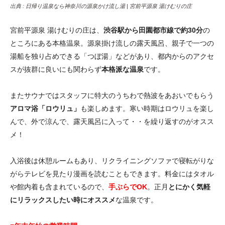
出典 :
日帰り温泉なら神奈川の源泉かけ流し湯 | 宮前平源泉 湯けむりの庄
宮前平源泉 湯けむりの庄は、
渋谷駅から田園都市線で約30分
の
ところにある本格温泉。源泉掛け流しの露天風呂、親子で一つの
湯船を独り占めできる「つぼ湯」などがあり、都内からのアクセ
スが抜群に良いにも関わらず
本格派な温泉
です。
またサウナではスタッフに特大のうちわで熱波をあおいでもらう
アロマ浴「ロウリュ」
も楽しめます。寒い時期はロウリュを楽し
んで、外で涼んで、露天風呂に入って・・を繰り返すのがオスス
メ！
入浴後は休憩ルームもあり、リクライニングソファで寝転がりな
がらテレビを見たり漫画を読むこともできます。料金にはタオル
や館内着も含まれているので、
手ぶらでOK
。正月
とにかく気軽
にリラックスしたい時にオススメ
な温泉です。