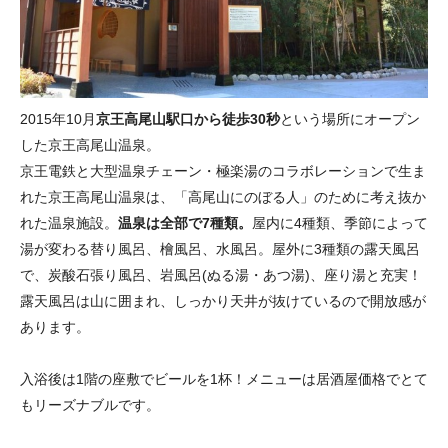
2015年10月
京王高尾山駅口から徒歩30秒
という場所にオープン
した京王高尾山温泉。
京王電鉄と大型温泉チェーン・極楽湯のコラボレーションで生ま
れた京王高尾山温泉は、「高尾山にのぼる人」のために考え抜か
れた温泉施設。
温泉は全部で7種類。
屋内に4種類、季節によって
湯が変わる替り風呂、檜風呂、水風呂。屋外に3種類の露天風呂
で、炭酸石張り風呂、岩風呂(ぬる湯・あつ湯)、座り湯と充実！
露天風呂は山に囲まれ、しっかり天井が抜けているので開放感が
あります。
入浴後は1階の座敷でビールを1杯！メニューは居酒屋価格でとて
もリーズナブルです。