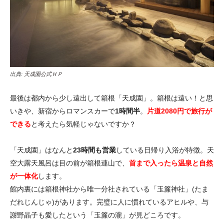
出典:
天成園公式ＨＰ
最後は都内から少し遠出して箱根「天成園」。箱根は遠い！と思
いきや、新宿からロマンスカーで
1時間半
。
片道2080円で旅行が
できる
と考えたら気軽じゃないですか？
「天成園」はなんと
23時間も営業
している日帰り入浴が特徴。天
空大露天風呂は目の前が箱根連山で、
首まで入ったら温泉と自然
が一体化
します。
館内裏には箱根神社から唯一分社されている「玉簾神社」(たま
だれじんじゃ)があります。完璧に人に慣れているアヒルや、与
謝野晶子も愛したという「玉簾の瀧」が見どころです。