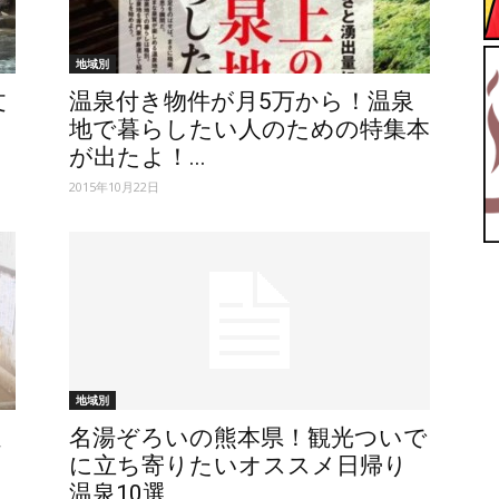
【ユ
地域別
文
温泉付き物件が月5万から！温泉
地で暮らしたい人のための特集本
が出たよ！...
2015年10月22日
ッ
地域別
テ
選
名湯ぞろいの熊本県！観光ついで
に立ち寄りたいオススメ日帰り
温泉10選