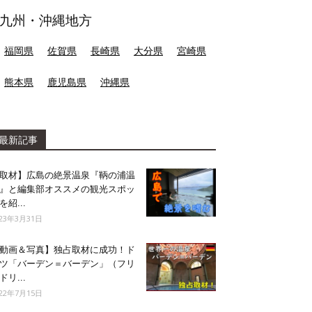
九州・沖縄地方
福岡県
佐賀県
長崎県
大分県
宮崎県
熊本県
鹿児島県
沖縄県
最新記事
取材】広島の絶景温泉『鞆の浦温
』と編集部オススメの観光スポッ
を紹...
023年3月31日
動画＆写真】独占取材に成功！ド
ツ「バーデン＝バーデン」（フリ
ドリ...
022年7月15日