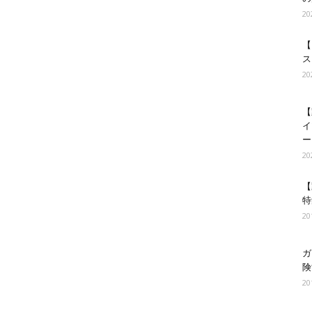
2
【
ス
2
【
イ
ー
2
【
特
2
ガ
険
2