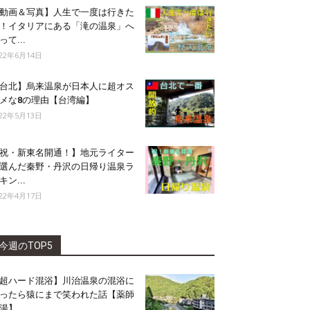
動画＆写真】人生で一度は行きた
！イタリアにある「滝の温泉」へ
って...
022年6月14日
台北】烏来温泉が日本人に超オス
メな8の理由【台湾編】
022年5月13日
祝・新東名開通！】地元ライター
選んだ秦野・丹沢の日帰り温泉ラ
キン...
022年4月17日
今週のTOP5
超ハード混浴】川治温泉の混浴に
ったら猿にまで笑われた話【薬師
湯】...