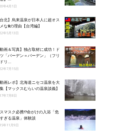
020年4月1日
台北】烏来温泉が日本人に超オス
メな8の理由【台湾編】
022年5月13日
動画＆写真】独占取材に成功！ド
ツ「バーデン＝バーデン」（フリ
ドリ...
022年7月15日
動画レポ】北海道ニセコ温泉を大
集【マックスむらいの温泉談義】
017年7月8日
スマスク必携!?命がけの入浴「危
すぎる温泉」体験談
015年11月9日