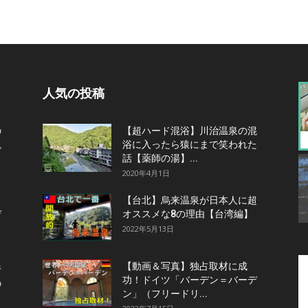
人気の投稿
の
【超ハード混浴】川治温泉の混
観
浴に入ったら猿にまで笑われた
話【薬師の湯】...
2020年4月1日
【台北】烏来温泉が日本人に超
デ
オススメな8の理由【台湾編】
2022年5月13日
【動画＆写真】独占取材に成
行
功！ドイツ「バーデン＝バーデ
の
ン」（フリードリ...