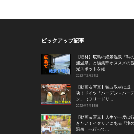
ピックアップ記事
【取材】広島の絶景温泉『鞆
浦温泉』と編集部オススメの
光スポットを紹...
2023年3月31日
【動画＆写真】独占取材に成
功！ドイツ「バーデン＝バー
ン」（フリードリ...
2022年7月15日
【動画＆写真】人生で一度は
きたい！イタリアにある「滝
温泉」へ行って...