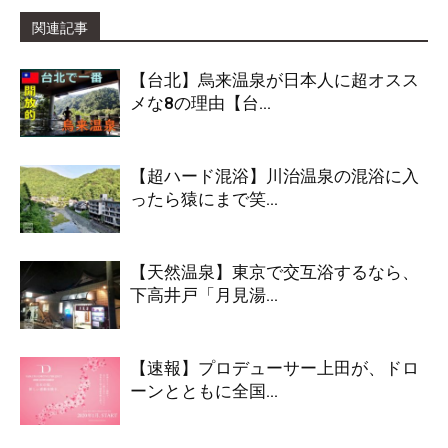
関連記事
【台北】烏来温泉が日本人に超オスス
メな8の理由【台...
【超ハード混浴】川治温泉の混浴に入
ったら猿にまで笑...
【天然温泉】東京で交互浴するなら、
下高井戸「月見湯...
【速報】プロデューサー上田が、ドロ
ーンとともに全国...