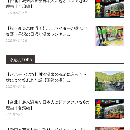
【台北】烏来温泉が日本人に超オススメな8の
理由【台湾編】
2022年5月13日
【祝・新東名開通！】地元ライターが選んだ
秦野・丹沢の日帰り温泉ランキン...
2022年4月17日
今週のTOP5
【超ハード混浴】川治温泉の混浴に入ったら
猿にまで笑われた話【薬師の湯】...
2020年4月1日
【台北】烏来温泉が日本人に超オススメな8の
理由【台湾編】
2022年5月13日
【動画＆写真】独占取材に成功！ドイツ「バ