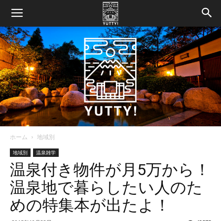
ホーム
地域別
Yutty!
地域別
温泉雑学
温泉付き物件が月5万から！
温泉地で暮らしたい人のた
【ユ
めの特集本が出たよ！