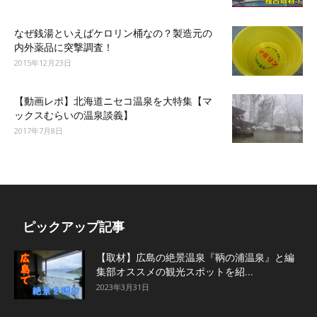
なぜ銭湯といえばケロリン桶なの？製造元の
内外薬品に突撃調査！
2015年12月23日
【動画レポ】北海道ニセコ温泉を大特集【マ
ックスむらいの温泉談義】
2017年7月8日
ピックアップ記事
【取材】広島の絶景温泉『鞆の浦温泉』と編
集部オススメの観光スポットを紹...
2023年3月31日