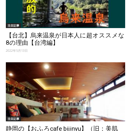
ッ
注目記事
【台北】烏来温泉が日本人に超オススメな
テ
8の理由【台湾編】
2022年5月13日
ィ】
注目記事
静岡の【おふろcafe bijinyu】（旧：美肌