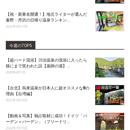
【祝・新東名開通！】地元ライターが選んだ
秦野・丹沢の日帰り温泉ランキン...
2022年4月17日
今週のTOP5
【超ハード混浴】川治温泉の混浴に入ったら
猿にまで笑われた話【薬師の湯】...
2020年4月1日
【台北】烏来温泉が日本人に超オススメな8の
理由【台湾編】
2022年5月13日
【動画＆写真】独占取材に成功！ドイツ「バ
ーデン＝バーデン」（フリードリ...
2022年7月15日