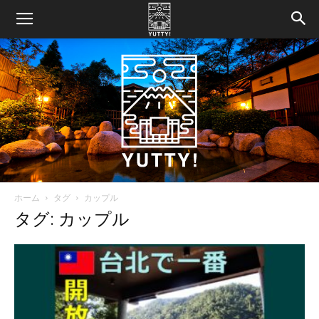
ホーム
タグ
カップル
Yutty!
タグ: カップル
【ユ