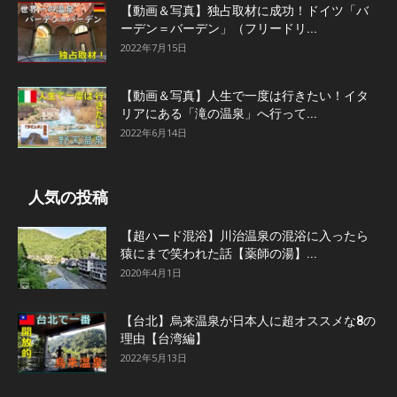
【動画＆写真】独占取材に成功！ドイツ「バ
ーデン＝バーデン」（フリードリ...
2022年7月15日
【動画＆写真】人生で一度は行きたい！イタ
リアにある「滝の温泉」へ行って...
2022年6月14日
人気の投稿
【超ハード混浴】川治温泉の混浴に入ったら
猿にまで笑われた話【薬師の湯】...
2020年4月1日
【台北】烏来温泉が日本人に超オススメな8の
理由【台湾編】
2022年5月13日