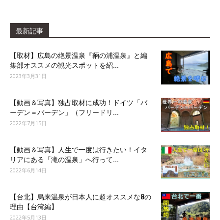
最新記事
【取材】広島の絶景温泉『鞆の浦温泉』と編
集部オススメの観光スポットを紹...
2023年3月31日
【動画＆写真】独占取材に成功！ドイツ「バ
ーデン＝バーデン」（フリードリ...
2022年7月15日
【動画＆写真】人生で一度は行きたい！イタ
リアにある「滝の温泉」へ行って...
2022年6月14日
【台北】烏来温泉が日本人に超オススメな8の
理由【台湾編】
2022年5月13日