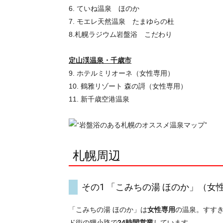
6. ていね温泉 ほのか
7. モエレ天然温泉 たまゆらの杜
8.札幌ラジウム岩盤浴 こだわり
定山渓温泉・千歳市
9. ホテルミリオーネ（女性専用）
10. 鶴雅リゾート 森の謌（女性専用）
11. 新千歳空港温泉
札幌周辺
その1 「こみちの湯 ほのか」（女
「こみちの湯 ほのか」は
女性専用
の温泉。すす
ド街の狸小路で
24時間営業
しています。