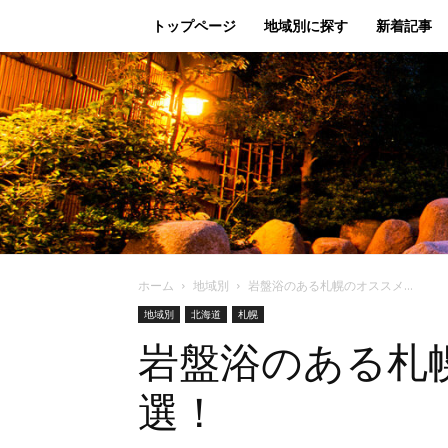
トップページ
地域別に探す
新着記事
ホーム
地域別
岩盤浴のある札幌のオススメ...
地域別
北海道
札幌
岩盤浴のある札
選！