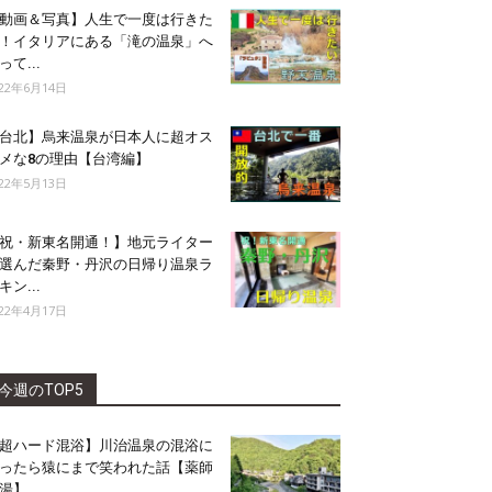
動画＆写真】人生で一度は行きた
！イタリアにある「滝の温泉」へ
って...
022年6月14日
台北】烏来温泉が日本人に超オス
メな8の理由【台湾編】
022年5月13日
祝・新東名開通！】地元ライター
選んだ秦野・丹沢の日帰り温泉ラ
キン...
022年4月17日
今週のTOP5
超ハード混浴】川治温泉の混浴に
ったら猿にまで笑われた話【薬師
湯】...