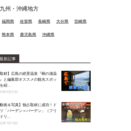
九州・沖縄地方
福岡県
佐賀県
長崎県
大分県
宮崎県
熊本県
鹿児島県
沖縄県
最新記事
取材】広島の絶景温泉『鞆の浦温
』と編集部オススメの観光スポッ
を紹...
023年3月31日
動画＆写真】独占取材に成功！ド
ツ「バーデン＝バーデン」（フリ
ドリ...
022年7月15日