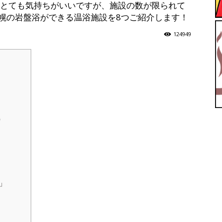
はとても気持ちがいいですが、施設の数が限られて
幌の岩盤浴ができる温浴施設を8つご紹介します！
【ユ
124949
ッ
）
テ
」