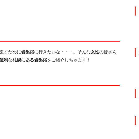
癒すために
岩盤浴
に行きたいな・・・。そんな
女性
の皆さん
便利
な
札幌にある岩盤浴
をご紹介しちゃます！