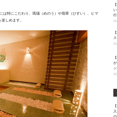
【
い
には特にこだわり、瑪瑙（めのう）や翡翠（ひすい）、ヒマ
行
を楽しめます。
2
【
ス
2
【
が
ン
2
【
入
の