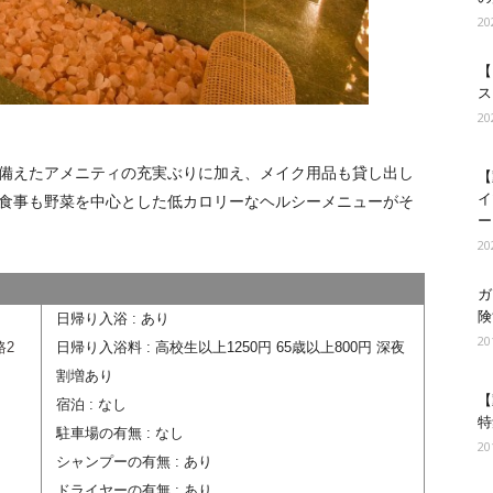
2
【
ス
2
備えたアメニティの充実ぶりに加え、メイク用品も貸し出し
【
イ
食事も野菜を中心とした低カロリーなヘルシーメニューがそ
ー
2
ガ
険
日帰り入浴 : あり
2
路2
日帰り入浴料 : 高校生以上1250円 65歳以上800円 深夜
割増あり
【
宿泊 : なし
特
駐車場の有無 : なし
2
シャンプーの有無 : あり
ドライヤーの有無 : あり