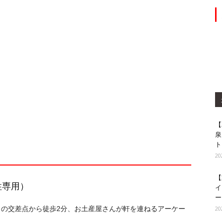
【
泉
ト
2
【
性専用）
イ
ー
2
きの交差点から徒歩2分、お土産屋さんが軒を連ねるアーケー