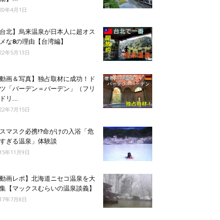
020年4月1日
台北】烏来温泉が日本人に超オス
メな8の理由【台湾編】
022年5月13日
動画＆写真】独占取材に成功！ド
ツ「バーデン＝バーデン」（フリ
ドリ...
022年7月15日
スマスク必携!?命がけの入浴「危
すぎる温泉」体験談
015年11月9日
動画レポ】北海道ニセコ温泉を大
集【マックスむらいの温泉談義】
017年7月8日