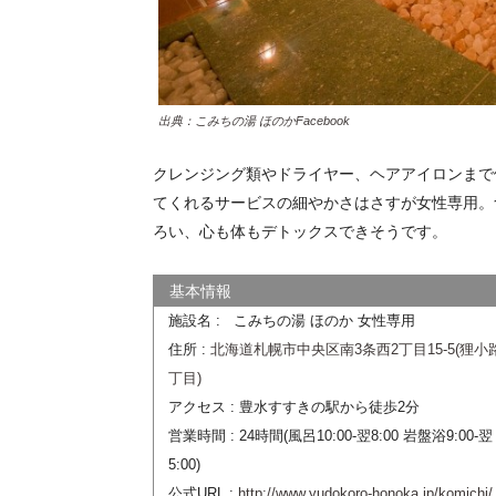
出典：こみちの湯 ほのかFacebook
クレンジング類やドライヤー、ヘアアイロンまで
てくれるサービスの細やかさはさすが女性専用。
ろい、心も体もデトックスできそうです。
施設名 : こみちの湯 ほのか 女性専用
住所 :
北海道札幌市中央区南3条西2丁目15-5(狸小
丁目)
アクセス : 豊水すすきの駅から徒歩2分
営業時間 : 24時間(風呂10:00-翌8:00 岩盤浴9:00-翌
5:00)
公式URL :
http://www.yudokoro-honoka.jp/komichi/