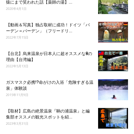
猿にまで笑われた話【薬師の湯】...
2020年4月1日
【動画＆写真】独占取材に成功！ドイツ「バ
ーデン＝バーデン」（フリードリ...
2022年7月15日
【台北】烏来温泉が日本人に超オススメな8の
理由【台湾編】
2022年5月13日
ガスマスク必携!?命がけの入浴「危険すぎる温
泉」体験談
2015年11月9日
【取材】広島の絶景温泉『鞆の浦温泉』と編
集部オススメの観光スポットを紹...
2023年3月31日