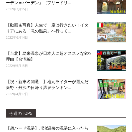
ーデン＝バーデン」（フリードリ...
2022年7月15日
【動画＆写真】人生で一度は行きたい！イタ
リアにある「滝の温泉」へ行って...
2022年6月14日
【台北】烏来温泉が日本人に超オススメな8の
理由【台湾編】
2022年5月13日
【祝・新東名開通！】地元ライターが選んだ
秦野・丹沢の日帰り温泉ランキン...
2022年4月17日
今週のTOP5
【超ハード混浴】川治温泉の混浴に入ったら