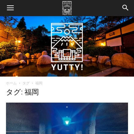
ホーム
タグ
福岡
Yutty!
タグ: 福岡
【ユ