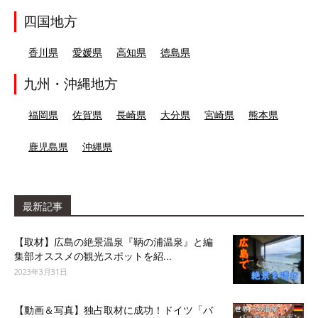
四国地方
香川県
愛媛県
高知県
徳島県
九州・沖縄地方
福岡県
佐賀県
長崎県
大分県
宮崎県
熊本県
鹿児島県
沖縄県
最新記事
【取材】広島の絶景温泉『鞆の浦温泉』と編
集部オススメの観光スポットを紹...
2023年3月31日
【動画＆写真】独占取材に成功！ドイツ「バ