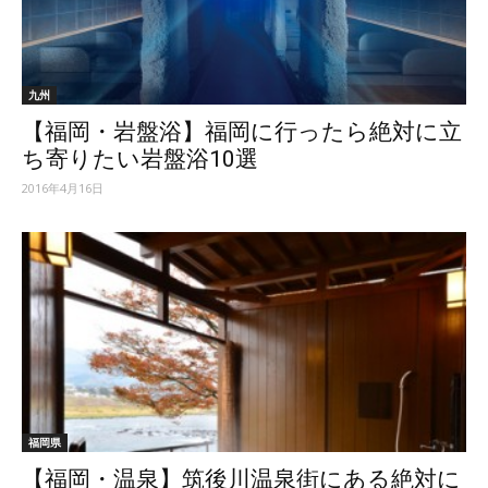
ッ
九州
【福岡・岩盤浴】福岡に行ったら絶対に立
テ
ち寄りたい岩盤浴10選
2016年4月16日
ィ】
福岡県
【福岡・温泉】筑後川温泉街にある絶対に