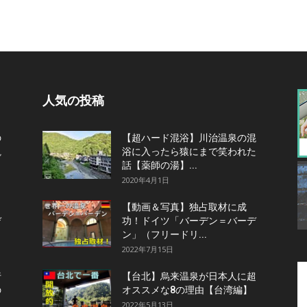
人気の投稿
の
【超ハード混浴】川治温泉の混
観
浴に入ったら猿にまで笑われた
話【薬師の湯】...
2020年4月1日
【動画＆写真】独占取材に成
デ
功！ドイツ「バーデン＝バーデ
ン」（フリードリ...
2022年7月15日
行
【台北】烏来温泉が日本人に超
の
オススメな8の理由【台湾編】
2022年5月13日