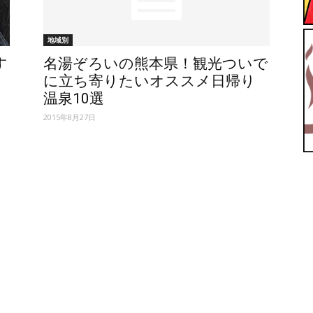
【ユ
地域別
す
名湯ぞろいの熊本県！観光ついで
に立ち寄りたいオススメ日帰り
温泉10選
2015年8月27日
ッ
テ