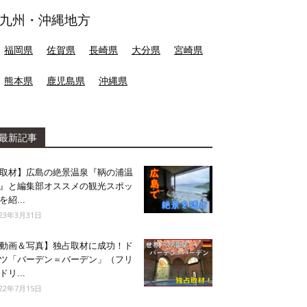
九州・沖縄地方
福岡県
佐賀県
長崎県
大分県
宮崎県
熊本県
鹿児島県
沖縄県
最新記事
取材】広島の絶景温泉『鞆の浦温
』と編集部オススメの観光スポッ
を紹...
023年3月31日
動画＆写真】独占取材に成功！ド
ツ「バーデン＝バーデン」（フリ
ドリ...
022年7月15日