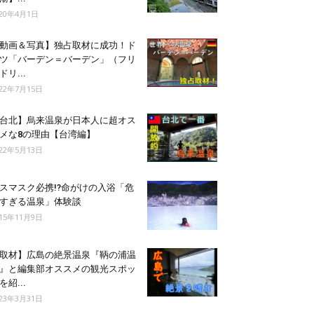
020年4月1日
動画＆写真】独占取材に成功！ド
ツ「バーデン＝バーデン」（フリ
ドリ...
022年7月15日
台北】烏来温泉が日本人に超オス
メな8の理由【台湾編】
022年5月13日
スマスク必携!?命がけの入浴「危
すぎる温泉」体験談
015年11月9日
取材】広島の絶景温泉『鞆の浦温
』と編集部オススメの観光スポッ
を紹...
023年3月31日