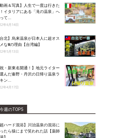
動画＆写真】人生で一度は行きた
！イタリアにある「滝の温泉」へ
って...
022年6月14日
台北】烏来温泉が日本人に超オス
メな8の理由【台湾編】
022年5月13日
祝・新東名開通！】地元ライター
選んだ秦野・丹沢の日帰り温泉ラ
キン...
022年4月17日
今週のTOP5
超ハード混浴】川治温泉の混浴に
ったら猿にまで笑われた話【薬師
湯】...