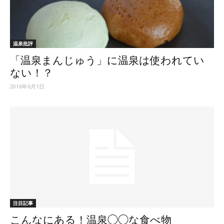
ッ
温泉批評
「温泉まんじゅう」に温泉は使われてい
テ
ない！？
2016年6月1日
ィ】
注目記事
こんなにある！温泉◯◯な食べ物