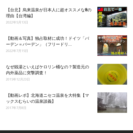
【台北】烏来温泉が日本人に超オススメな8の
理由【台湾編】
2022年5月13日
【動画＆写真】独占取材に成功！ドイツ「バ
ーデン＝バーデン」（フリードリ...
2022年7月15日
なぜ銭湯といえばケロリン桶なの？製造元の
内外薬品に突撃調査！
2015年12月23日
【動画レポ】北海道ニセコ温泉を大特集【マ
ックスむらいの温泉談義】
2017年7月8日