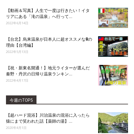
【動画＆写真】人生で一度は行きたい！イタ
リアにある「滝の温泉」へ行って...
2022年6月14日
【台北】烏来温泉が日本人に超オススメな8の
理由【台湾編】
2022年5月13日
【祝・新東名開通！】地元ライターが選んだ
秦野・丹沢の日帰り温泉ランキン...
2022年4月17日
今週のTOP5
【超ハード混浴】川治温泉の混浴に入ったら
猿にまで笑われた話【薬師の湯】...
2020年4月1日