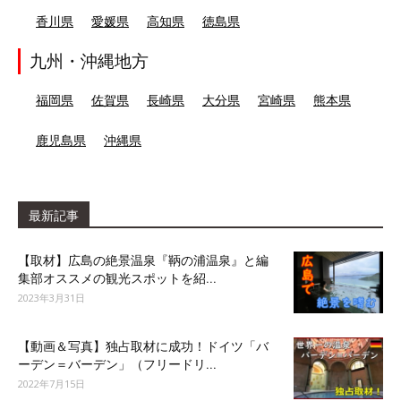
香川県
愛媛県
高知県
徳島県
九州・沖縄地方
福岡県
佐賀県
長崎県
大分県
宮崎県
熊本県
鹿児島県
沖縄県
最新記事
【取材】広島の絶景温泉『鞆の浦温泉』と編
集部オススメの観光スポットを紹...
2023年3月31日
【動画＆写真】独占取材に成功！ドイツ「バ
ーデン＝バーデン」（フリードリ...
2022年7月15日