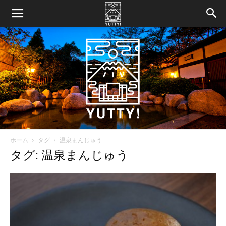
ホーム
タグ
温泉まんじゅう
Yutty!
タグ: 温泉まんじゅう
【ユ