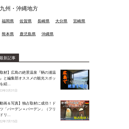
九州・沖縄地方
福岡県
佐賀県
長崎県
大分県
宮崎県
熊本県
鹿児島県
沖縄県
最新記事
取材】広島の絶景温泉『鞆の浦温
』と編集部オススメの観光スポッ
を紹...
023年3月31日
動画＆写真】独占取材に成功！ド
ツ「バーデン＝バーデン」（フリ
ドリ...
022年7月15日