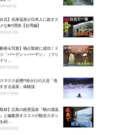
020年4月1日
台北】烏来温泉が日本人に超オス
メな8の理由【台湾編】
022年5月13日
動画＆写真】独占取材に成功！ド
ツ「バーデン＝バーデン」（フリ
ドリ...
022年7月15日
スマスク必携!?命がけの入浴「危
すぎる温泉」体験談
015年11月9日
取材】広島の絶景温泉『鞆の浦温
』と編集部オススメの観光スポッ
を紹...
023年3月31日