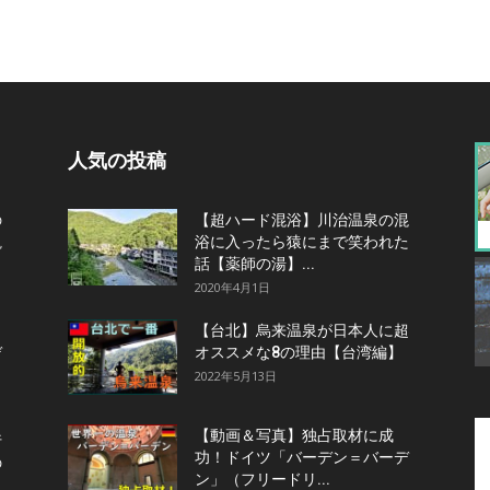
人気の投稿
の
【超ハード混浴】川治温泉の混
観
浴に入ったら猿にまで笑われた
話【薬師の湯】...
2020年4月1日
【台北】烏来温泉が日本人に超
デ
オススメな8の理由【台湾編】
2022年5月13日
【動画＆写真】独占取材に成
行
功！ドイツ「バーデン＝バーデ
の
ン」（フリードリ...