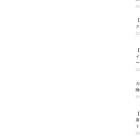
2
【
ス
2
【
イ
ー
2
ガ
険
2
【
泉
ト
2