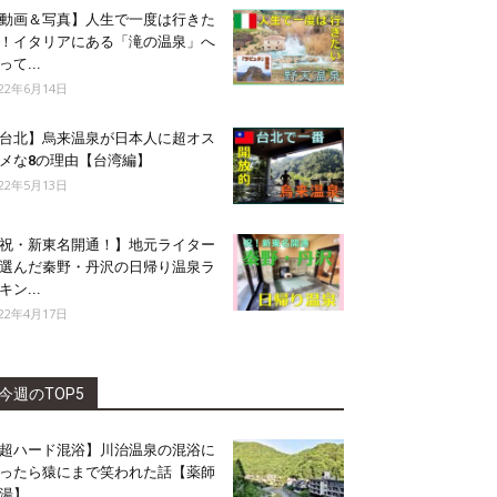
動画＆写真】人生で一度は行きた
！イタリアにある「滝の温泉」へ
って...
022年6月14日
台北】烏来温泉が日本人に超オス
メな8の理由【台湾編】
022年5月13日
祝・新東名開通！】地元ライター
選んだ秦野・丹沢の日帰り温泉ラ
キン...
022年4月17日
今週のTOP5
超ハード混浴】川治温泉の混浴に
ったら猿にまで笑われた話【薬師
湯】...