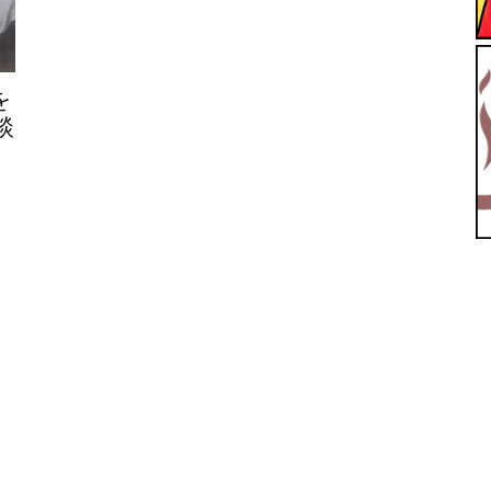
【ユ
を
談
ッ
テ