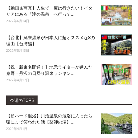
【動画＆写真】人生で一度は行きたい！イタ
リアにある「滝の温泉」へ行って...
2022年6月14日
【台北】烏来温泉が日本人に超オススメな8の
理由【台湾編】
2022年5月13日
【祝・新東名開通！】地元ライターが選んだ
秦野・丹沢の日帰り温泉ランキン...
2022年4月17日
今週のTOP5
【超ハード混浴】川治温泉の混浴に入ったら
猿にまで笑われた話【薬師の湯】...
2020年4月1日