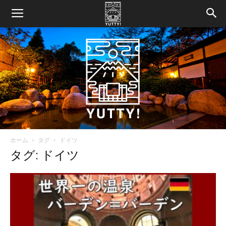
ホーム
タグ
ドイツ
Yutty!
タグ: ドイツ
【ユ