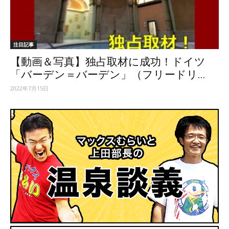
ッ
注目記事
【動画＆写真】独占取材に成功！ドイツ
テ
「バーデン＝バーデン」（フリードリ...
2022年7月15日
ィ】