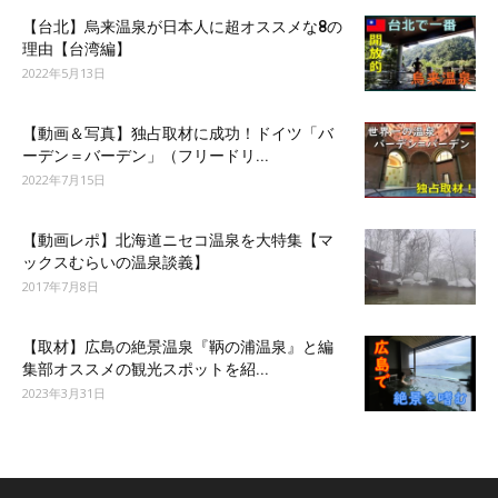
【台北】烏来温泉が日本人に超オススメな8の
理由【台湾編】
2022年5月13日
【動画＆写真】独占取材に成功！ドイツ「バ
ーデン＝バーデン」（フリードリ...
2022年7月15日
【動画レポ】北海道ニセコ温泉を大特集【マ
ックスむらいの温泉談義】
2017年7月8日
【取材】広島の絶景温泉『鞆の浦温泉』と編
集部オススメの観光スポットを紹...
2023年3月31日