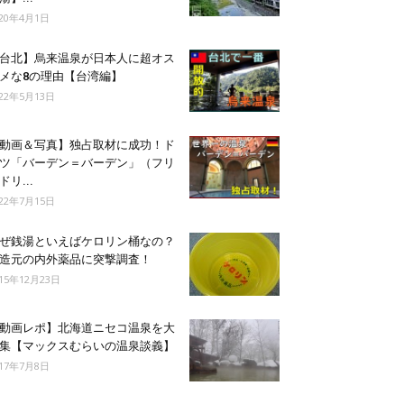
020年4月1日
台北】烏来温泉が日本人に超オス
メな8の理由【台湾編】
022年5月13日
動画＆写真】独占取材に成功！ド
ツ「バーデン＝バーデン」（フリ
ドリ...
022年7月15日
ぜ銭湯といえばケロリン桶なの？
造元の内外薬品に突撃調査！
015年12月23日
動画レポ】北海道ニセコ温泉を大
集【マックスむらいの温泉談義】
017年7月8日