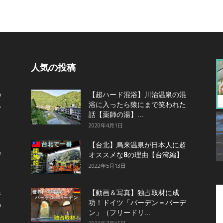
人気の投稿
の
【超ハード混浴】川治温泉の混
観
浴に入ったら猿にまで笑われた
話【薬師の湯】...
2020年4月1日
【台北】烏来温泉が日本人に超
デ
オススメな8の理由【台湾編】
2022年5月13日
【動画＆写真】独占取材に成
行
功！ドイツ「バーデン＝バーデ
の
ン」（フリードリ...