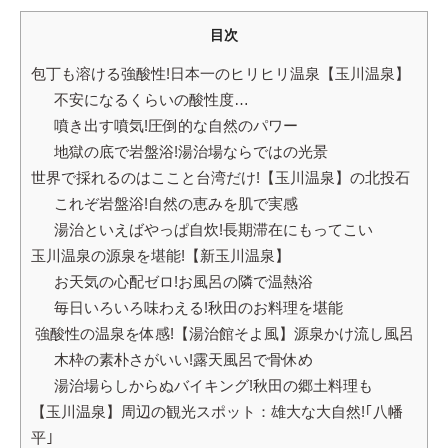
目次
包丁も溶ける強酸性!日本一のヒリヒリ温泉【玉川温泉】
不安になるくらいの酸性度…
噴き出す噴気!圧倒的な自然のパワー
地獄の底で岩盤浴!湯治場ならではの光景
世界で採れるのはここと台湾だけ!【玉川温泉】の北投石
これぞ岩盤浴!自然の恵みを肌で実感
湯治といえばやっぱ自炊!長期滞在にもってこい
玉川温泉の源泉を堪能!【新玉川温泉】
お天気の心配ゼロ!お風呂の隣で温熱浴
毎日いろいろ味わえる!秋田のお料理を堪能
強酸性の温泉を体感!【湯治館そよ風】源泉かけ流し風呂
木枠の素朴さがいい!露天風呂で骨休め
湯治場らしからぬバイキング!秋田の郷土料理も
【玉川温泉】周辺の観光スポット：雄大な大自然!｢八幡
平｣