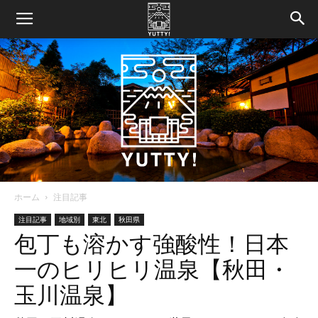
ホーム
注目記事
Yutty!
注目記事
地域別
東北
秋田県
包丁も溶かす強酸性！日本
一のヒリヒリ温泉【秋田・
【ユ
玉川温泉】