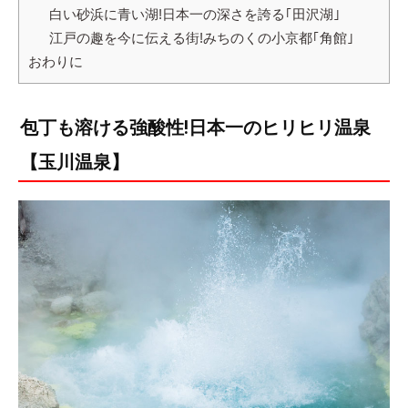
白い砂浜に青い湖!日本一の深さを誇る｢田沢湖｣
江戸の趣を今に伝える街!みちのくの小京都｢角館｣
おわりに
包丁も溶ける強酸性!日本一のヒリヒリ温泉
【玉川温泉】