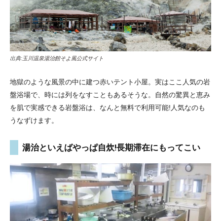
出典:
玉川温泉湯治館そよ風公式サイト
地獄のような風景の中に建つ赤いテント小屋。実はここ人気の岩
盤浴場で、時には列をなすこともあるそうな。自然の驚異と恵み
を肌で実感できる岩盤浴は、なんと無料で利用可能!人気なのも
うなずけます。
湯治といえばやっぱ自炊!長期滞在にもってこい