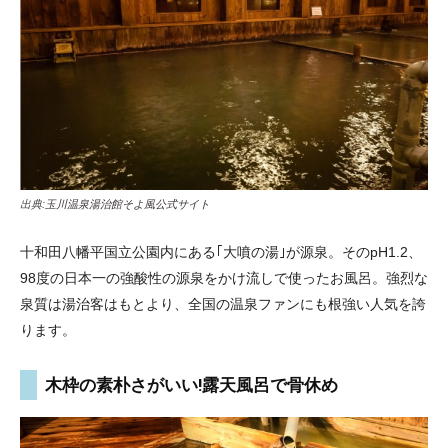
出典:
玉川温泉湯治館そよ風公式サイト
十和田八幡平国立公園内にある｢大噴の湯｣が源泉。そのpH1.2、
98度の日本一の強酸性の源泉をかけ流しで使ったお風呂。強烈な
泉質は湯治客はもとより、全国の温泉ファンにも根強い人気を誇
ります。
木枠の素朴さがいい!露天風呂で骨休め