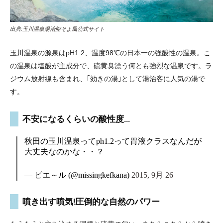
出典:
玉川温泉湯治館そよ風公式サイト
玉川温泉の源泉はpH1.2、温度98℃の日本一の強酸性の温泉。こ
の温泉は塩酸が主成分で、硫黄臭漂う何とも強烈な温泉です。ラ
ジウム放射線も含まれ、｢効きの湯｣として湯治客に人気の湯で
す。
不安になるくらいの酸性度…
秋田の玉川温泉ってph1.2って胃液クラスなんだが
大丈夫なのかな・・？
— ピエ～ル (@missingkefkana)
2015, 9月 26
噴き出す噴気!圧倒的な自然のパワー