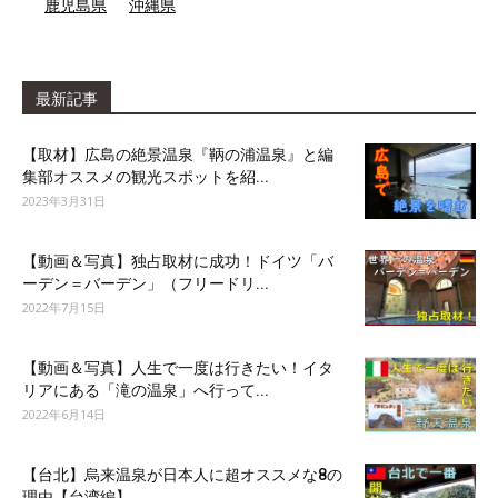
鹿児島県
沖縄県
最新記事
【取材】広島の絶景温泉『鞆の浦温泉』と編
集部オススメの観光スポットを紹...
2023年3月31日
【動画＆写真】独占取材に成功！ドイツ「バ
ーデン＝バーデン」（フリードリ...
2022年7月15日
【動画＆写真】人生で一度は行きたい！イタ
リアにある「滝の温泉」へ行って...
2022年6月14日
【台北】烏来温泉が日本人に超オススメな8の
理由【台湾編】