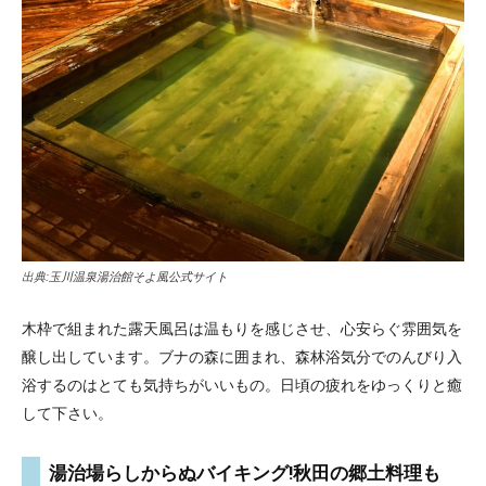
出典:
玉川温泉湯治館そよ風公式サイト
木枠で組まれた露天風呂は温もりを感じさせ、心安らぐ雰囲気を
醸し出しています。ブナの森に囲まれ、森林浴気分でのんびり入
浴するのはとても気持ちがいいもの。日頃の疲れをゆっくりと癒
して下さい。
湯治場らしからぬバイキング!秋田の郷土料理も