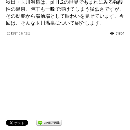
秋田・玉川温泉は、pH1.2の世界でもまれにみる強酸
性の温泉。包丁も一晩で溶けてしまう猛烈さですが、
ッ
その効能から湯治場として賑わいを見せています。今
回は、そんな玉川温泉について紹介します。
2015年10月13日
51804
テ
ィ】