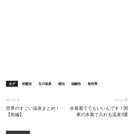
タグ
岩盤浴
玉川温泉
湯治
強酸性
秋田県
前の記事
次の記事
世界のすごい温泉まとめ！
水着着ててもいいんです！関
【前編】
東の水着で入れる温泉5選