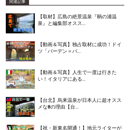
関連記事
【取材】広島の絶景温泉『鞆の浦温
泉』と編集部オスス...
【動画＆写真】独占取材に成功！ドイ
ツ「バーデン＝バ...
【動画＆写真】人生で一度は行きた
い！イタリアにある...
【台北】烏来温泉が日本人に超オスス
メな8の理由【台...
【祝・新東名開通！】地元ライターが