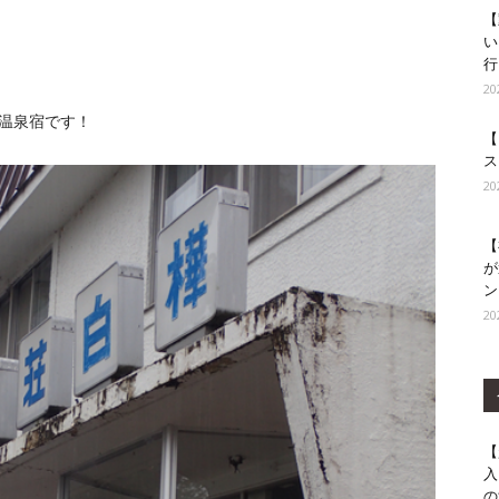
【
い
行
2
温泉宿です！
【
ス
2
【
が
ン
2
【
入
の