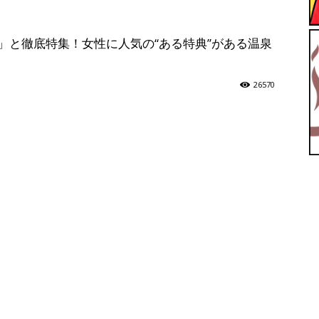
【ユ
」と徹底特集！女性に人気の“ある特典”がある温泉
26570
ッ
テ