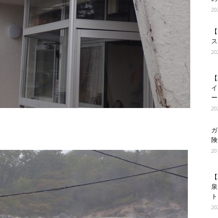
2
【
ス
2
【
イ
ー
2
ガ
険
2
【
泉
ト
2