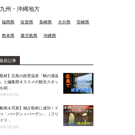
九州・沖縄地方
福岡県
佐賀県
長崎県
大分県
宮崎県
熊本県
鹿児島県
沖縄県
最新記事
取材】広島の絶景温泉『鞆の浦温
』と編集部オススメの観光スポッ
を紹...
023年3月31日
動画＆写真】独占取材に成功！ド
ツ「バーデン＝バーデン」（フリ
ドリ...
022年7月15日