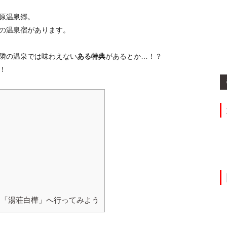
原温泉郷。
の温泉宿があります。
ィ】
隣の温泉では味わえない
ある特典
があるとか…！？
！
！「湯荘白樺」へ行ってみよう