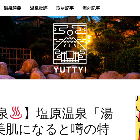
温泉談義
温泉批評
取材記事
海外記事
Yutty!
泉
】塩原温泉「湯
美肌になると噂の特