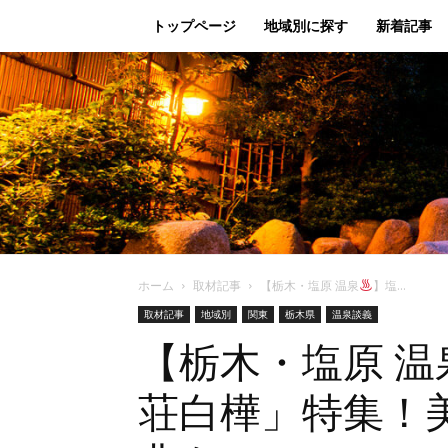
トップページ
地域別に探す
新着記事
ホーム
取材記事
【栃木・塩原 温泉
】塩...
取材記事
地域別
関東
栃木県
温泉談義
【栃木・塩原 温
荘白樺」特集！