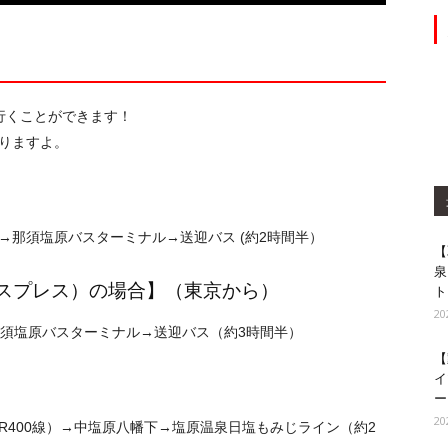
行くことができます！
りますよ。
那須塩原バスターミナル→送迎バス (約2時間半）
【
泉
スプレス）の場合】（東京から）
ト
2
那須塩原バスターミナル→送迎バス（約3時間半）
【
イ
ー
2
（R400線）→中塩原八幡下→塩原温泉日塩もみじライン（約2