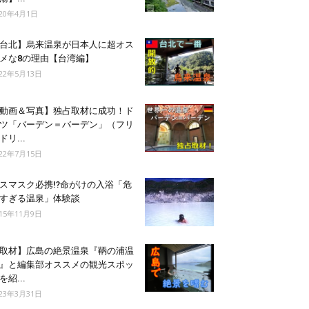
020年4月1日
台北】烏来温泉が日本人に超オス
メな8の理由【台湾編】
022年5月13日
動画＆写真】独占取材に成功！ド
ツ「バーデン＝バーデン」（フリ
ドリ...
022年7月15日
スマスク必携!?命がけの入浴「危
すぎる温泉」体験談
015年11月9日
取材】広島の絶景温泉『鞆の浦温
』と編集部オススメの観光スポッ
を紹...
023年3月31日