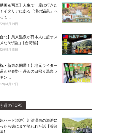
動画＆写真】人生で一度は行きた
！イタリアにある「滝の温泉」へ
って...
022年6月14日
台北】烏来温泉が日本人に超オス
メな8の理由【台湾編】
022年5月13日
祝・新東名開通！】地元ライター
選んだ秦野・丹沢の日帰り温泉ラ
キン...
022年4月17日
今週のTOP5
超ハード混浴】川治温泉の混浴に
ったら猿にまで笑われた話【薬師
湯】...