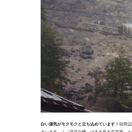
白い湯気がモクモクと立ち込めています！
宿周辺
まいます…！「湯荘白樺」は古き良き温泉宿、と