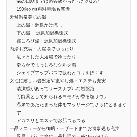
溝の口駅までは渋谷駅からたったの15分
190台の無料駐車場も完備
天然温泉美肌の湯
上の湯・源泉かけ流し
下の湯 ・源泉加温循環式
寝ころび湯・源泉加温循環式
内湯も充実・大浴場でゆったり
広々とした大浴場でゆったり
滑らかでまっしろなシルク湯
シェイプアップバスで疲れとコリをほぐす
女性に嬉しい岩盤浴や癒やし処・エステも充実
清潔感があってリーズナブルな岩盤浴
万能薬として知られるヨモギが香る塩サウナ
温泉であたたまった体をマッサージでさらにときほぐ
す
アカスリとエステでお肌つるつる
一品メニューから御膳・デザートまでお食事処も充実
風呂上がりに粋に一品料理で一杯ひっかける