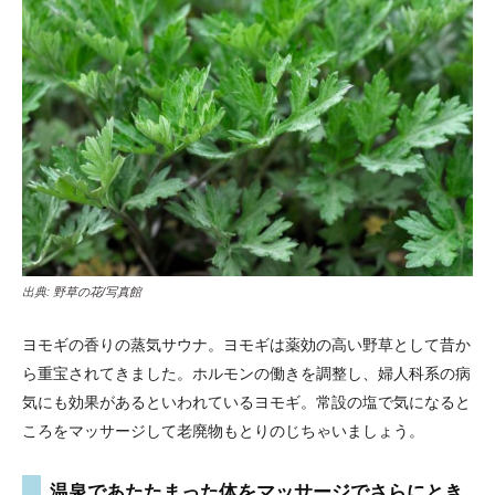
出典:
野草の花/写真館
ヨモギの香りの蒸気サウナ。ヨモギは薬効の高い野草として昔か
ら重宝されてきました。ホルモンの働きを調整し、婦人科系の病
気にも効果があるといわれているヨモギ。常設の塩で気になると
ころをマッサージして老廃物もとりのじちゃいましょう。
温泉であたたまった体をマッサージでさらにとき