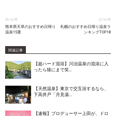
前の記事
次の記事
熊本県天草のおすすめ日帰り
札幌のおすすめ日帰り温泉ラ
温泉15選
ンキングTOP18
関連記事
【超ハード混浴】川治温泉の混浴に入
ったら猿にまで笑...
【天然温泉】東京で交互浴するなら、
下高井戸「月見湯...
【速報】プロデューサー上田が、ドロ