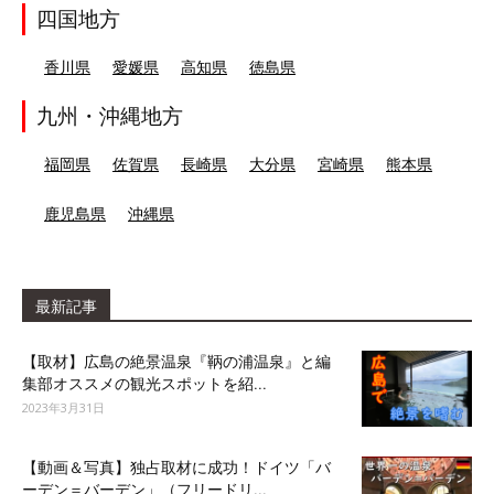
四国地方
香川県
愛媛県
高知県
徳島県
九州・沖縄地方
福岡県
佐賀県
長崎県
大分県
宮崎県
熊本県
鹿児島県
沖縄県
最新記事
【取材】広島の絶景温泉『鞆の浦温泉』と編
集部オススメの観光スポットを紹...
2023年3月31日
【動画＆写真】独占取材に成功！ドイツ「バ
ーデン＝バーデン」（フリードリ...