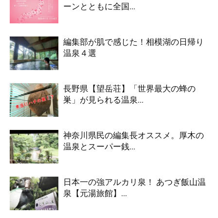
ーンとともに全国...
編集部が肌で感じた！相模湖の日帰り
温泉４選
長野県【望岳荘】「世界最大の蜂の
巣」が見られる温泉...
神奈川県民の編集長オススメ。厚木の
温泉とスーパー銭...
日本一の強アルカリ泉！ あつぎ飯山温
泉【元湯旅館】...