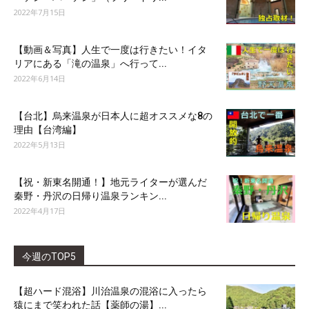
2022年7月15日
【動画＆写真】人生で一度は行きたい！イタ
リアにある「滝の温泉」へ行って...
2022年6月14日
【台北】烏来温泉が日本人に超オススメな8の
理由【台湾編】
2022年5月13日
【祝・新東名開通！】地元ライターが選んだ
秦野・丹沢の日帰り温泉ランキン...
2022年4月17日
今週のTOP5
【超ハード混浴】川治温泉の混浴に入ったら
猿にまで笑われた話【薬師の湯】...