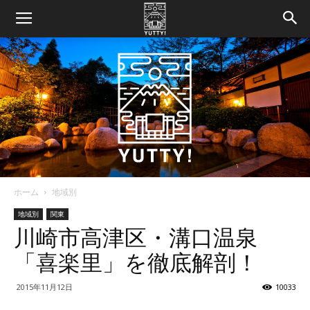
ホーム
地域別
Yutty!
地域別
関東
川崎市高津区・溝口温泉
「喜楽里」を徹底解剖！
【ユ
2015年11月12日
10033