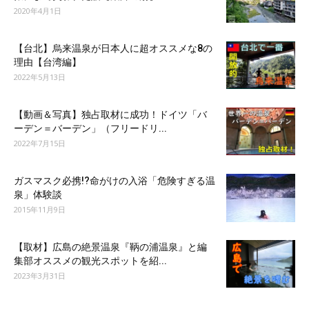
2020年4月1日
【台北】烏来温泉が日本人に超オススメな8の
理由【台湾編】
2022年5月13日
【動画＆写真】独占取材に成功！ドイツ「バ
ーデン＝バーデン」（フリードリ...
2022年7月15日
ガスマスク必携!?命がけの入浴「危険すぎる温
泉」体験談
2015年11月9日
【取材】広島の絶景温泉『鞆の浦温泉』と編
集部オススメの観光スポットを紹...
2023年3月31日